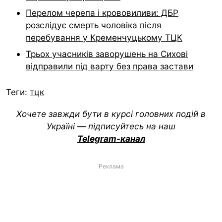
Перелом черепа і крововиливи: ДБР
розслідує смерть чоловіка після
перебування у Кременчуцькому ТЦК
Трьох учасників заворушень на Сихові
відправили під варту без права застави
Теги:
тцк
Хочете завжди бути в курсі головних подій в
Україні — підписуйтесь на наш
Telegram-канал
Реклама