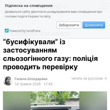
Підписка на сповіщення
Дозвольте сайту glavnoe.in.ua відправляти вам сповіщення про
головні події в Україні та світу.
Події
новини
політика
Заборонити
Дозволити
про проєкт
суспільство
Powered by SendPulse
У Харкові чоловіка
контакти
економіка
“бусифікували” із
події
застосуванням
кримінал
сльозогінного газу: поліція
техно
проводить перевірку
спорт
читать на русском →
Галина Шподарева
лонгріди
14 травня 2026
17:45
харків
архів
gambling