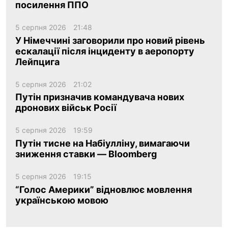
посилення ППО
5 серпня 2026
21:48
У Німеччині заговорили про новий рівень
ескалації після інциденту в аеропорту
Лейпцига
5 серпня 2026
21:02
Путін призначив командувача нових
дронових військ Росії
5 серпня 2026
19:59
Путін тисне на Набіулліну, вимагаючи
зниження ставки — Bloomberg
5 серпня 2026
19:15
“Голос Америки” відновлює мовлення
українською мовою