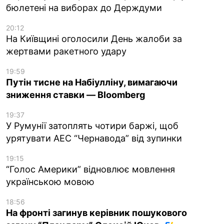
бюлетені на виборах до Держдуми
20:12
На Київщині оголосили День жалоби за
жертвами ракетного удару
19:59
Путін тисне на Набіулліну, вимагаючи
зниження ставки — Bloomberg
19:37
У Румунії затоплять чотири баржі, щоб
урятувати АЕС “Чернавода” від зупинки
19:15
“Голос Америки” відновлює мовлення
українською мовою
18:56
На фронті загинув керівник пошукового