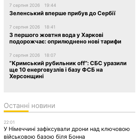
7 серпня 2026
19:44
Зеленський вперше прибув до Сербії
7 серпня 2026
18:41
З першого жовтня вода у Харкові
подорожчає: оприлюднено нові тарифи
7 серпня 2026
18:07
”Кримський рубильник off”: СБС уразили
ще 10 енерговузлів і базу ФСБ на
Херсонщині
Останні новини
22:01
У Німеччині зафіксували дрони над ключовою
військовою базою біля Бонна