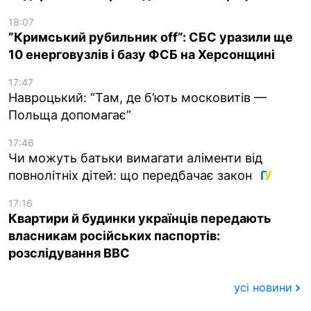
18:07
”Кримський рубильник off”: СБС уразили ще
10 енерговузлів і базу ФСБ на Херсонщині
17:47
Навроцький: “Там, де б’ють московитів —
Польща допомагає”
17:46
Чи можуть батьки вимагати аліменти від
повнолітніх дітей: що передбачає закон
17:16
Квартири й будинки українців передають
власникам російських паспортів:
розслідування BBC
усі новини