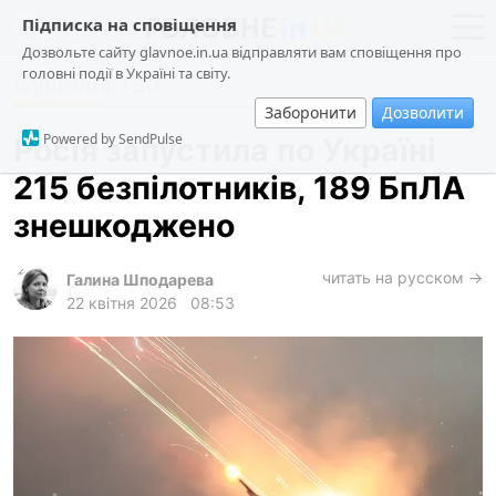
Підписка на сповіщення
Дозвольте сайту glavnoe.in.ua відправляти вам сповіщення про
головні події в Україні та світу.
Суспільство
новини
політика
Заборонити
Дозволити
про проєкт
суспільство
Powered by SendPulse
Росія запустила по Україні
контакти
економіка
215 безпілотників, 189 БпЛА
події
знешкоджено
кримінал
техно
читать на русском →
Галина Шподарева
22 квітня 2026
08:53
спорт
лонгріди
харків
архів
gambling