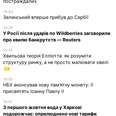
постраждалих
19:44
Зеленський вперше прибув до Сербії
19:29
У Росії після ударів по Wildberries заговорили
про хвилю банкрутств — Reuters
19:18
Хвильова теорія Елліотта: як розуміти
структуру ринку, а не просто малювати хвилі
19:05
НБУ анонсував нову пам’ятну монету: її
присвятять Іоанну Павлу II
18:41
З першого жовтня вода у Харкові
подорожчає: оприлюднено нові тарифи