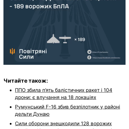
Читайте також:
ППО збила п’ять балістичних ракет і 104
дрони: є влучання на 18 локаціях
Румунський F-16 збив безпілотник у районі
дельти Дунаю
Сили оборони знешкодили 128 ворожих