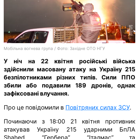
ua
ru
en
Мобільна вогнева група / Фото: Західне ОТО НГУ
У ніч на 22 квітня російські війська
здійснили масовану атаку на Україну 215
безпілотниками різних типів. Сили ППО
збили або подавили 189 дронів, однак
зафіксовані влучання.
Про це повідомили в
Повітряних силах ЗСУ
.
Починаючи з 18:00 21 квітня противник
атакував Україну 215 ударними БпЛА
Shahed, “Гербера”, “Італмас” та