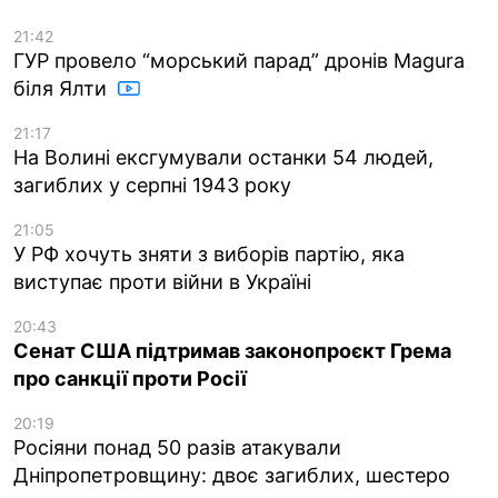
21:42
ГУР провело “морський парад” дронів Magura
біля Ялти
21:17
На Волині ексгумували останки 54 людей,
загиблих у серпні 1943 року
21:05
У РФ хочуть зняти з виборів партію, яка
виступає проти війни в Україні
20:43
Сенат США підтримав законопроєкт Грема
про санкції проти Росії
20:19
Росіяни понад 50 разів атакували
Дніпропетровщину: двоє загиблих, шестеро