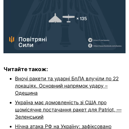
Читайте також:
Вночі ракети та ударні БпЛА влучіли по 22
локаціях. Основний напрямок удару –
Одещина
Україна має домовленість зі США про
щомісячне постачання ракет для Patriot, —
Зеленський
Нічна атака РФ на Україну: зафіксовано