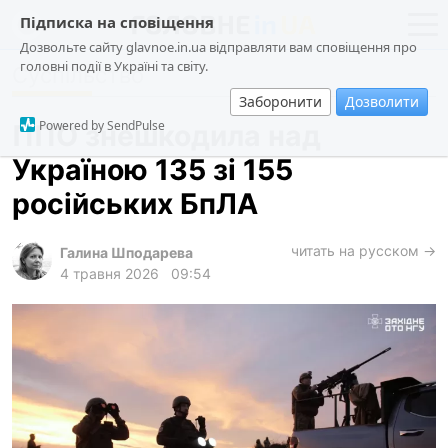
Підписка на сповіщення
Дозвольте сайту glavnoe.in.ua відправляти вам сповіщення про
головні події в Україні та світу.
Суспільство
новини
політика
Заборонити
Дозволити
про проєкт
суспільство
Powered by SendPulse
ППО знешкодила над
контакти
економіка
Україною 135 зі 155
події
російських БпЛА
кримінал
техно
читать на русском →
Галина Шподарева
4 травня 2026
09:54
спорт
лонгріди
харків
архів
gambling