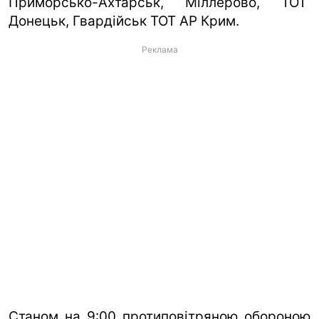
Приморсько-Ахтарськ, Міллерово, ТОТ
Донецьк, Гвардійськ ТОТ АР Крим.
Реклама
Станом на 9:00 протиповітряною обороною