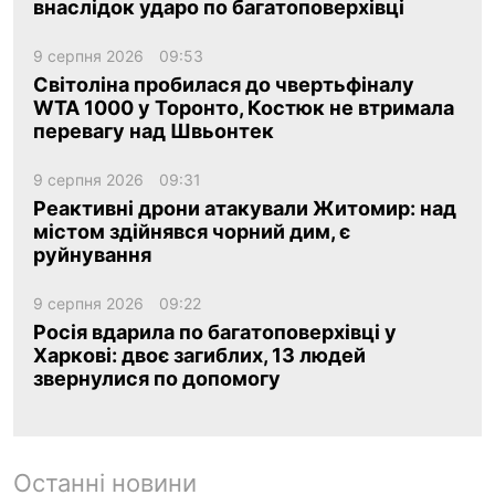
внаслідок ударо по багатоповерхівці
9 серпня 2026
09:53
Світоліна пробилася до чвертьфіналу
WTA 1000 у Торонто, Костюк не втримала
перевагу над Швьонтек
9 серпня 2026
09:31
Реактивні дрони атакували Житомир: над
містом здійнявся чорний дим, є
руйнування
9 серпня 2026
09:22
Росія вдарила по багатоповерхівці у
Харкові: двоє загиблих, 13 людей
звернулися по допомогу
Останні новини