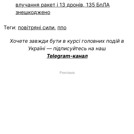
влучання ракет і 13 дронів, 135 БпЛА
знешкоджено
Теги:
повітряні сили
,
ппо
Хочете завжди бути в курсі головних подій в
Україні — підписуйтесь на наш
Telegram-канал
Реклама