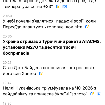
Погода 9 серпня: де чекати дощів і гроз, а де
температура сягне +33°
20:50
У небі почали з’являтися “падаючі зорі”: коли
Персеїди влаштують головне шоу літа
20:35
Україна отримає з Туреччини ракети ATACMS,
установки M270 та десятки тисяч
боєприпасів
20:25
Стан Джо Байдена погіршився: що розповів
його син Хантер
19:47
Неллі Чуканівська тріумфувала на ЧЄ-2026 з
хайдайвінгу та принесла Україні “золото”
19:26