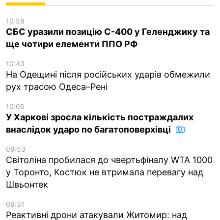
10:58
СБС уразили позицію С-400 у Геленджику та
ще чотири елементи ППО РФ
10:40
На Одещині після російських ударів обмежили
рух трасою Одеса–Рені
10:05
У Харкові зросла кількість постраждалих
внаслідок ударо по багатоповерхівці
09:53
Світоліна пробилася до чвертьфіналу WTA 1000
у Торонто, Костюк не втримала перевагу над
Швьонтек
09:31
Реактивні дрони атакували Житомир: над