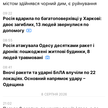
містом здійнявся чорний дим, є руйнування
09:22
Росія вдарила по багатоповерхівці у Харкові:
двоє загиблих, 13 людей звернулися по
допомогу
08:55
Росія атакувала Одесу десятками ракет і
дронів: пошкоджені житлові будинки, 8
людей травмовані
08:41
Вночі ракети та ударні БпЛА влучіли по 22
локаціях. Основний напрямок удару –
Одещина
8 СЕРПНЯ 2026
21:02