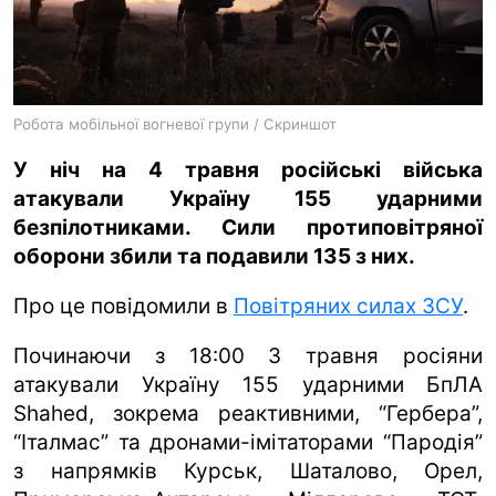
ua
ru
en
Робота мобільної вогневої групи / Скриншот
У ніч на 4 травня російські війська
атакували Україну 155 ударними
безпілотниками. Сили протиповітряної
оборони збили та подавили 135 з них.
Про це повідомили в
Повітряних силах ЗСУ
.
Починаючи з 18:00 3 травня росіяни
атакували Україну 155 ударними БпЛА
Shahed, зокрема реактивними, “Гербера”,
“Італмас” та дронами-імітаторами “Пародія”
з напрямків Курськ, Шаталово, Орел,