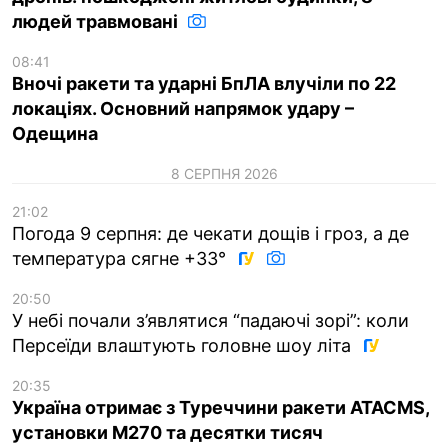
людей травмовані
08:41
Вночі ракети та ударні БпЛА влучіли по 22
локаціях. Основний напрямок удару –
Одещина
8 СЕРПНЯ 2026
21:02
Погода 9 серпня: де чекати дощів і гроз, а де
температура сягне +33°
20:50
У небі почали з’являтися “падаючі зорі”: коли
Персеїди влаштують головне шоу літа
20:35
Україна отримає з Туреччини ракети ATACMS,
установки M270 та десятки тисяч