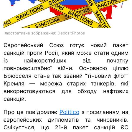
ua
ru
en
Ілюстративне зображення: DepositPhotos
Європейський Союз готує новий пакет
санкцій проти Росії, який може стати одним
із найжорсткіших від початку
повномасштабної війни. Основною ціллю
Брюсселя стане так званий “тіньовий флот”
Кремля — мережа старих танкерів, які
використовуються для обходу нафтових
санкцій.
Про це повідомляє
Politico
з посиланням на
європейських дипломатів та чиновників.
Очікується, що 21-й пакет санкцій ЄС