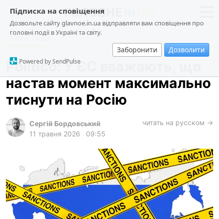
Підписка на сповіщення
Дозвольте сайту glavnoe.in.ua відправляти вам сповіщення про
головні події в Україні та світу.
Лонгріди
новини
політика
Заборонити
Дозволити
про проєкт
суспільство
Powered by SendPulse
Politico: У ЄС вважають, що
контакти
економіка
настав момент максимально
події
тиснути на Росію
кримінал
техно
читать на русском →
Сергій Бордовський
11 травня 2026
09:55
спорт
лонгріди
харків
архів
gambling