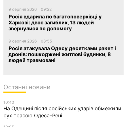
9 серпня 2026
09:22
Росія вдарила по багатоповерхівці у
Харкові: двоє загиблих, 13 людей
звернулися по допомогу
9 серпня 2026
08:55
Росія атакувала Одесу десятками ракет і
дронів: пошкоджені житлові будинки, 8
людей травмовані
Останні новини
10:40
На Одещині після російських ударів обмежили
рух трасою Одеса–Рені
10:05