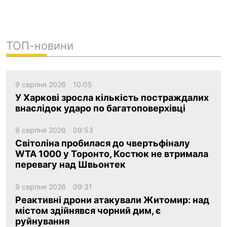
ТОП-новини
9 серпня 2026
10:05
У Харкові зросла кількість постраждалих
внаслідок ударо по багатоповерхівці
9 серпня 2026
09:53
Світоліна пробилася до чвертьфіналу
WTA 1000 у Торонто, Костюк не втримала
перевагу над Швьонтек
9 серпня 2026
09:31
Реактивні дрони атакували Житомир: над
містом здійнявся чорний дим, є
руйнування