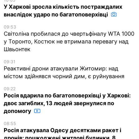
У Харкові зросла кількість постраждалих
внаслідок ударо по багатоповерхівці
09:53
Світоліна пробилася до чвертьфіналу WTA 1000
у Торонто, Костюк не втримала перевагу над
Швьонтек
09:31
Реактивні дрони атакували Житомир: над
містом здійнявся чорний дим, є руйнування
09:22
Росія вдарила по багатоповерхівці у Харкові:
двоє загиблих, 13 людей звернулися по
допомогу
08:55
Росія атакувала Одесу десятками ракет і
дронів: пошкоджені житлові будинки, 8