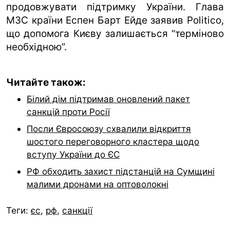
продовжувати підтримку України. Глава
МЗС країни Еспен Барт Ейде заявив Politico,
що допомога Києву залишається “терміново
необхідною”.
Читайте також:
Білий дім підтримав оновлений пакет
санкцій проти Росії
Посли Євросоюзу схвалили відкриття
шостого переговорного кластера щодо
вступу України до ЄС
РФ обходить захист підстанцій на Сумщині
малими дронами на оптоволокні
Теги:
єс
,
рф
,
санкції