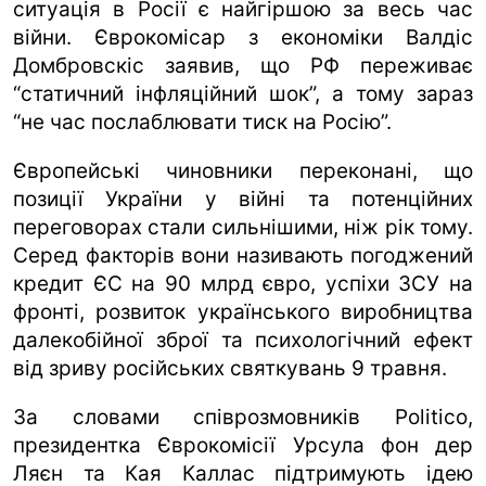
ситуація в Росії є найгіршою за весь час
війни. Єврокомісар з економіки Валдіс
Домбровскіс заявив, що РФ переживає
“статичний інфляційний шок”, а тому зараз
“не час послаблювати тиск на Росію”.
Європейські чиновники переконані, що
позиції України у війні та потенційних
переговорах стали сильнішими, ніж рік тому.
Серед факторів вони називають погоджений
кредит ЄС на 90 млрд євро, успіхи ЗСУ на
фронті, розвиток українського виробництва
далекобійної зброї та психологічний ефект
від зриву російських святкувань 9 травня.
За словами співрозмовників Politico,
президентка Єврокомісії Урсула фон дер
Ляєн та Кая Каллас підтримують ідею