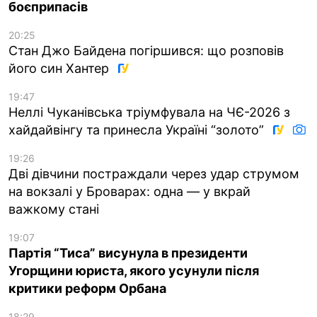
боєприпасів
20:25
Стан Джо Байдена погіршився: що розповів
його син Хантер
19:47
Неллі Чуканівська тріумфувала на ЧЄ-2026 з
хайдайвінгу та принесла Україні “золото”
19:26
Дві дівчини постраждали через удар струмом
на вокзалі у Броварах: одна — у вкрай
важкому стані
19:07
Партія “Тиса” висунула в президенти
Угорщини юриста, якого усунули після
критики реформ Орбана
18:29