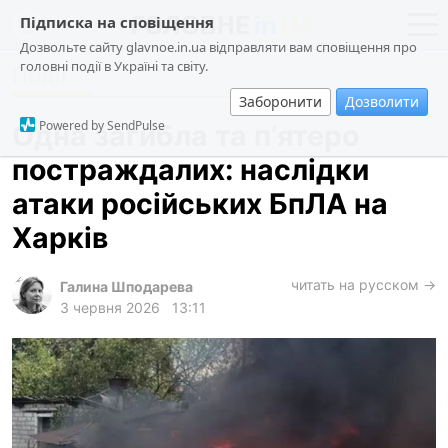
Підписка на сповіщення
Дозвольте сайту glavnoe.in.ua відправляти вам сповіщення про
головні події в Україні та світу.
Події
новини
політика
Заборонити
Дозволити
про проєкт
суспільство
Powered by SendPulse
Одна загибла та п’ятеро
контакти
економіка
постраждалих: наслідки
події
атаки російських БпЛА на
кримінал
Харків
техно
читать на русском →
спорт
Галина Шподарева
3 червня 2026
13:11
лонгріди
харків
архів
gambling