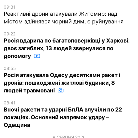
09:31
Реактивні дрони атакували Житомир: над
містом здійнявся чорний дим, є руйнування
09:22
Росія вдарила по багатоповерхівці у Харкові:
двоє загиблих, 13 людей звернулися по
допомогу
08:55
Росія атакувала Одесу десятками ракет і
дронів: пошкоджені житлові будинки, 8
людей травмовані
08:41
Вночі ракети та ударні БпЛА влучіли по 22
локаціях. Основний напрямок удару –
Одещина
8 СЕРПНЯ 2026