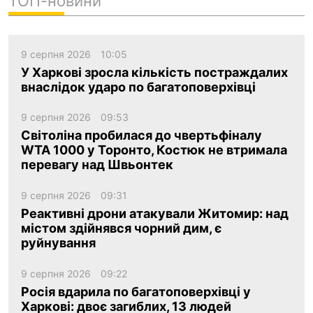
ТОП-новини
9 серпня 2026
10:05
У Харкові зросла кількість постраждалих
внаслідок ударо по багатоповерхівці
9 серпня 2026
09:53
Світоліна пробилася до чвертьфіналу
WTA 1000 у Торонто, Костюк не втримала
перевагу над Швьонтек
9 серпня 2026
09:31
Реактивні дрони атакували Житомир: над
містом здійнявся чорний дим, є
руйнування
9 серпня 2026
09:22
Росія вдарила по багатоповерхівці у
Харкові: двоє загиблих, 13 людей