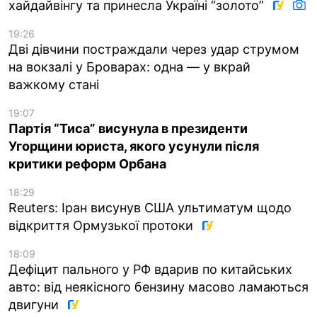
хайдайвінгу та принесла Україні “золото”
19:26
Дві дівчини постраждали через удар струмом
на вокзалі у Броварах: одна — у вкрай
важкому стані
19:07
Партія “Тиса” висунула в президенти
Угорщини юриста, якого усунули після
критики реформ Орбана
18:29
Reuters: Іран висунув США ультиматум щодо
відкриття Ормузької протоки
18:09
Дефіцит пального у РФ вдарив по китайських
авто: від неякісного бензину масово ламаються
двигуни