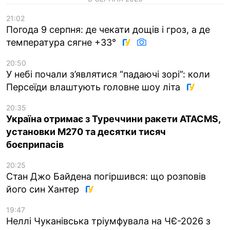
21:02
Погода 9 серпня: де чекати дощів і гроз, а де
температура сягне +33°
20:50
У небі почали з’являтися “падаючі зорі”: коли
Персеїди влаштують головне шоу літа
20:35
Україна отримає з Туреччини ракети ATACMS,
установки M270 та десятки тисяч
боєприпасів
20:25
Стан Джо Байдена погіршився: що розповів
його син Хантер
19:47
Неллі Чуканівська тріумфувала на ЧЄ-2026 з