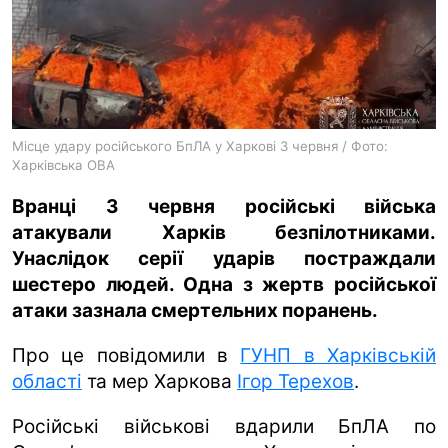
ua
ru
en
Місце удару російського БпЛА у Харкові 3 червня / Фото:
Харківська ОВА
Вранці 3 червня російські війська
атакували Харків безпілотниками.
Унаслідок серії ударів постраждали
шестеро людей. Одна з жертв російської
атаки зазнала смертельних поранень.
Про це повідомили в
ГУНП в Харківській
області
та мер Харкова
Ігор Терехов
.
Російські військові вдарили БпЛА по