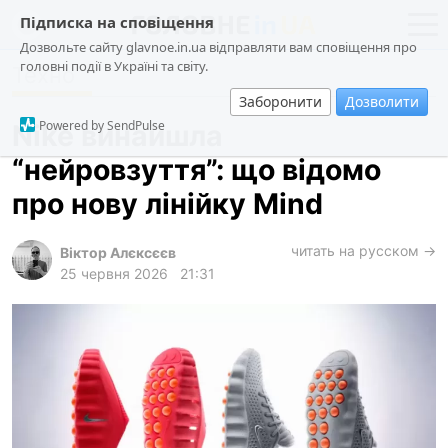
Підписка на сповіщення
Дозвольте сайту glavnoe.in.ua відправляти вам сповіщення про
головні події в Україні та світу.
Техно
новини
політика
Заборонити
Дозволити
про проєкт
суспільство
Powered by SendPulse
Nike винайшла
контакти
економіка
“нейровзуття”: що відомо
події
про нову лінійку Mind
кримінал
техно
читать на русском →
Віктор Алєксєєв
25 червня 2026
21:31
спорт
лонгріди
харків
архів
gambling