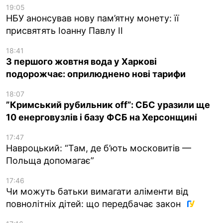
19:05
НБУ анонсував нову пам’ятну монету: її
присвятять Іоанну Павлу II
18:41
З першого жовтня вода у Харкові
подорожчає: оприлюднено нові тарифи
18:07
”Кримський рубильник off”: СБС уразили ще
10 енерговузлів і базу ФСБ на Херсонщині
17:47
Навроцький: “Там, де б’ють московитів —
Польща допомагає”
17:46
Чи можуть батьки вимагати аліменти від
повнолітніх дітей: що передбачає закон