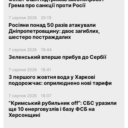
Грема про санкції проти Росії
7 серпня 2026
20:19
Росіяни понад 50 разів атакували
Дніпропетровщину: двоє загиблих,
шестеро постраждалих
7 серпня 2026
19:44
Зеленський вперше прибув до Сербії
7 серпня 2026
18:41
З першого жовтня вода у Харкові
подорожчає: оприлюднено нові тарифи
7 серпня 2026
18:07
”Кримський рубильник off”: СБС уразили
ще 10 енерговузлів і базу ФСБ на
Херсонщині