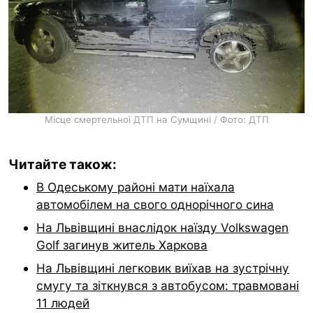
Місце смертельної ДТП на Сумщині / Фото: ДТП
Читайте також:
В Одеському районі мати наїхала
автомобілем на свого однорічного сина
На Львівщині внаслідок наїзду Volkswagen
Golf загинув житель Харкова
На Львівщині легковик виїхав на зустрічну
смугу та зіткнувся з автобусом: травмовані
11 людей