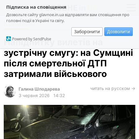
Підписка на сповіщення
Дозвольте сайту glavnoe.in.ua відправляти вам сповіщення про
головні події в Україні та світу.
Кримінал
новини
політика
Заборонити
Дозволити
про проєкт
суспільство
Powered by SendPulse
Напідпитку вилетів на
контакти
економіка
зустрічну смугу: на Сумщині
події
після смертельної ДТП
кримінал
затримали військового
техно
читать на русском →
спорт
Галина Шподарева
3 червня 2026
14:32
лонгріди
харків
архів
gambling