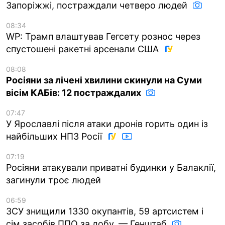
Запоріжжі, постраждали четверо людей
08:34
WP: Трамп влаштував Гегсету рознос через
спустошені ракетні арсенали США
08:08
Росіяни за лічені хвилини скинули на Суми
вісім КАБів: 12 постраждалих
07:47
У Ярославлі після атаки дронів горить один із
найбільших НПЗ Росії
07:19
Росіяни атакували приватні будинки у Балаклії,
загинули троє людей
06:59
ЗСУ знищили 1330 окупантів, 59 артсистем і
сім засобів ППО за добу, — Генштаб