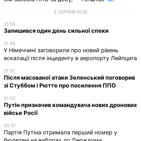
5 СЕРПНЯ 2026
21:59
Залишився один день сильної спеки
21:48
У Німеччині заговорили про новий рівень
ескалації після інциденту в аеропорту Лейпцига
21:32
Після масованої атаки Зеленський поговорив
зі Стуббом і Рютте про посилення ППО
21:02
Путін призначив командувача нових дронових
військ Росії
20:37
Партія Путіна отримала перший номер у
бюлетені на виборах до Держдуми