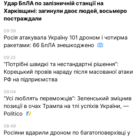
Удар БпЛА по залізничній станції на
Харківщині: загинули двоє людей, восьмеро
постраждали
09:39
Росія атакувала Україну 101 дроном і чотирма
ракетами: 66 БпЛА знешкоджено
09:23
“Потрібні швидкі та нестандартні рішення”:
Корецький провів нараду після масованої атаки
РФ на підприємства
09:04
“Усі люблять переможців”: Зеленський зміцнив
позиції в очах Трампа на тлі успіхів України, —
Politico
08:49
Росіяни вдарили дроном по багатоповерхівці у