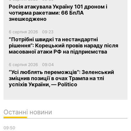
Росія атакувала Україну 101 дроном і
чотирма ракетами: 66 БпЛА
знешкоджено
6 серпня 2026
09:23
“Потрібні швидкі та нестандартні
рішення”: Корецький провів нараду після
масованої атаки РФ на підприємства
6 серпня 2026
09:04
“Усі люблять переможців”: Зеленський
зміцнив позиції в очах Трампа на тлі
успіхів України, — Politico
Останні новини
09:50