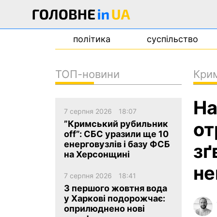
політика
суспільство
ТОП-новини
Кри
новини
На
про проєкт
7 серпня 2026
18:07
контакти
от
”Кримський рубильник
off”: СБС уразили ще 10
енерговузлів і базу ФСБ
зґ
на Херсонщині
не
7 серпня 2026
18:41
З першого жовтня вода
у Харкові подорожчає:
оприлюднено нові