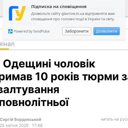
Підписка на сповіщення
новини
про проєкт
контакти
Дозвольте сайту glavnoe.in.ua відправляти вам
сповіщення про головні події в Україні та світу.
економіка
події
кримінал
Заборонити
Дозволити
Powered by SendPulse
мінал
політика
 Одещині чоловік
суспільство
економіка
римав 10 років тюрми з
події
валтування
кримінал
повнолітньої
техно
спорт
читать на ру
Сергій Бордовський
лонгріди
25 квітня 2026
17:48