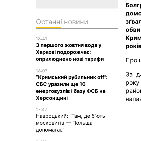
Болг
дом
Останні новини
зґва
обви
Крим
18:41
З першого жовтня вода у
рокі
Харкові подорожчає:
оприлюднено нові тарифи
Про 
18:07
За д
”Кримський рубильник off”:
року
СБС уразили ще 10
район
енерговузлів і базу ФСБ на
Херсонщині
напав
17:47
Навроцький: “Там, де б’ють
московитів — Польща
допомагає”