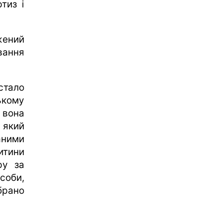
тиз і
ений
вання
тало
ькому
 вона
 який
аними
дитини
ру за
соби,
брано