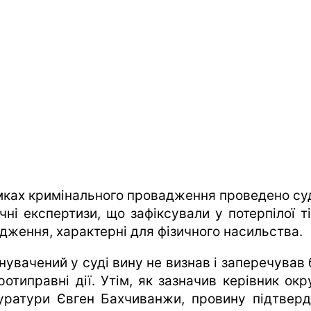
мках кримінального провадження проведено су
чні експертизи, що зафіксували у потерпілої ті
дження, характерні для фізичного насильства.
нувачений у суді вину не визнав і заперечував 
ротиправні дії. Утім, як зазначив керівник ок
уратури Євген Бахчиванжи, провину підтвер