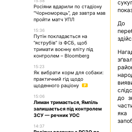
15:58
суку
Росіяни вдарили по стадіону
пока
“Чорноморець”, де завтра мав
пройти матч УПЛ
До 
пере
15:36
Путін покладається на
здійс
”яструбів” із ФСБ, щоб
тримати воєнну еліту під
Наг
контролем – Bloomberg
зґва
райо
15:23
Як вибрати корм для собаки:
наро
практичний гід щодо
вияв
щоденного раціону
слідс
15:06
до з
Лиман тримається, Ямпіль
част
залишається під контролем
яка 
ЗСУ — речник УОС
запоб
14:37