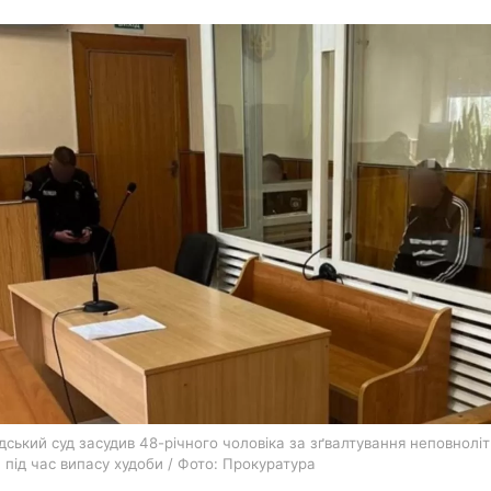
харків
архів
gambling
ський суд засудив 48-річного чоловіка за зґвалтування неповноліт
 під час випасу худоби / Фото: Прокуратура