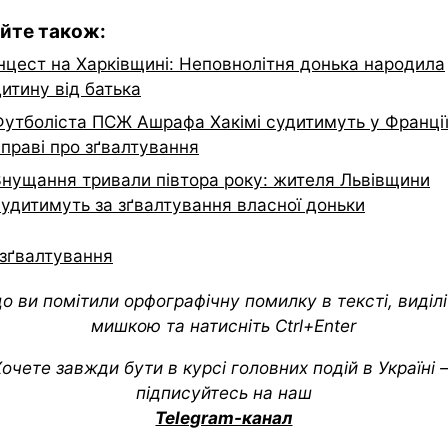
йте також:
Інцест на Харківщині: Неповнолітня донька народила
итину від батька
Футболіста ПСЖ Ашрафа Хакімі судитимуть у Франції
справі про зґвалтування
Знущання тривали півтора року: жителя Львівщини
судитимуть за зґвалтування власної доньки
зґвалтування
о ви помітили орфографічну помилку в тексті, виділіт
мишкою та натисніть Ctrl+Enter
очете завжди бути в курсі головних подій в Україні
підписуйтесь на наш
Telegram-канал