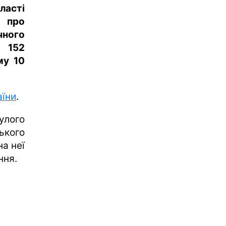
ласті
 про
чного
і 152
му 10
аїни
.
улого
ького
на неї
ння.