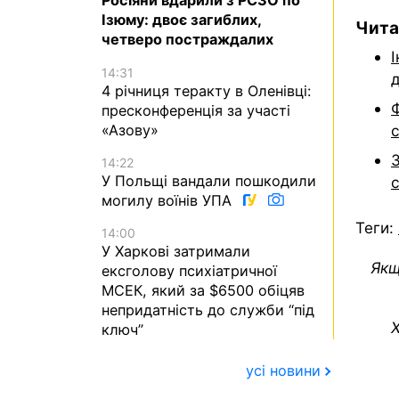
Росіяни вдарили з РСЗО по
Ізюму: двоє загиблих,
Чита
четверо постраждалих
14:31
д
4 річниця теракту в Оленівці:
пресконференція за участі
«Азову»
14:22
У Польщі вандали пошкодили
могилу воїнів УПА
Теги:
14:00
У Харкові затримали
Якщ
ексголову психіатричної
МСЕК, який за $6500 обіцяв
непридатність до служби “під
Х
ключ”
усі новини