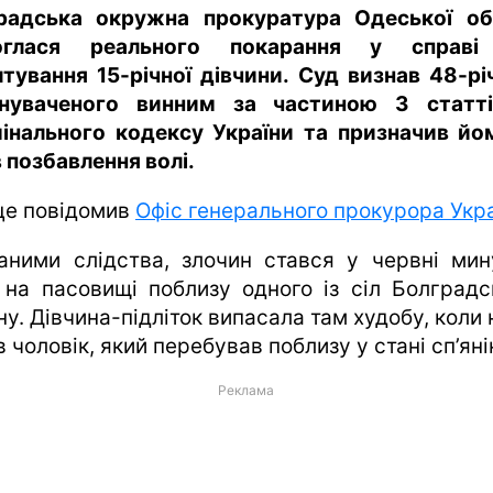
радська окружна прокуратура Одеської об
оглася реального покарання у справі
лтування 15-річної дівчини. Суд визнав 48-рі
нуваченого винним за частиною 3 статт
інального кодексу України та призначив йо
в позбавлення волі.
це повідомив
Офіс генерального прокурора Укр
аними слідства, злочин стався у червні мин
 на пасовищі поблизу одного із сіл Болградс
у. Дівчина-підліток випасала там худобу, коли 
 чоловік, який перебував поблизу у стані сп’яні
Реклама