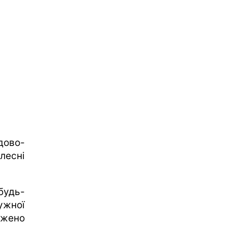
дово-
лесні
будь-
ружної
джено