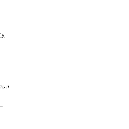
 у
ь її
 —