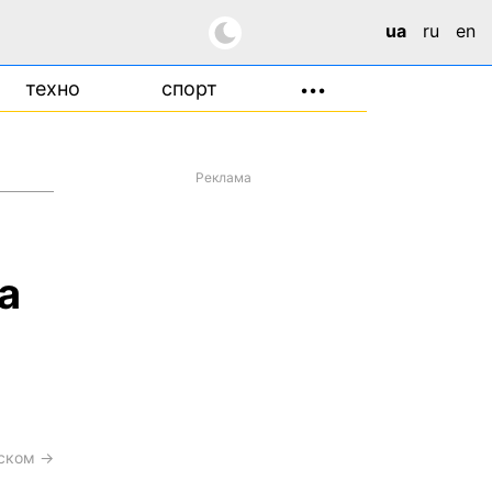
ua
ru
en
техно
спорт
•••
Реклама
а
сском →