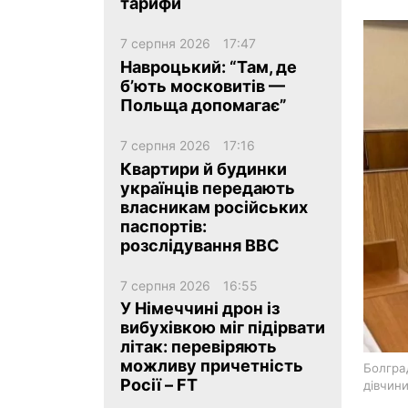
тарифи
7 серпня 2026
17:47
Навроцький: “Там, де
б’ють московитів —
Польща допомагає”
ua
ru
en
7 серпня 2026
17:16
Квартири й будинки
українців передають
власникам російських
паспортів:
розслідування BBC
7 серпня 2026
16:55
У Німеччині дрон із
вибухівкою міг підірвати
літак: перевіряють
можливу причетність
Болград
Росії – FT
дівчини