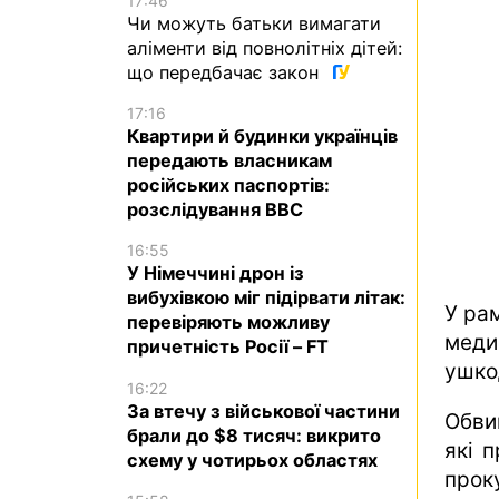
17:46
Чи можуть батьки вимагати
аліменти від повнолітніх дітей:
що передбачає закон
17:16
Квартири й будинки українців
передають власникам
російських паспортів:
розслідування BBC
16:55
У Німеччині дрон із
вибухівкою міг підірвати літак:
У ра
перевіряють можливу
меди
причетність Росії – FT
ушко
16:22
За втечу з військової частини
Обви
брали до $8 тисяч: викрито
які п
схему у чотирьох областях
прок