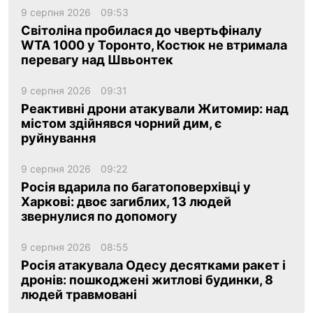
9 серпня 2026
09:53
Світоліна пробилася до чвертьфіналу
WTA 1000 у Торонто, Костюк не втримала
перевагу над Швьонтек
9 серпня 2026
09:31
Реактивні дрони атакували Житомир: над
містом здійнявся чорний дим, є
руйнування
9 серпня 2026
09:22
Росія вдарила по багатоповерхівці у
Харкові: двоє загиблих, 13 людей
звернулися по допомогу
9 серпня 2026
08:55
Росія атакувала Одесу десятками ракет і
дронів: пошкоджені житлові будинки, 8
людей травмовані