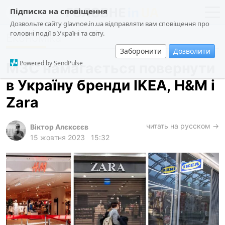
Підписка на сповіщення
Дозвольте сайту glavnoe.in.ua відправляти вам сповіщення про
головні події в Україні та світу.
Економіка
новини
політика
Заборонити
Дозволити
про проєкт
суспільство
Powered by SendPulse
МЗС намагається повернути
контакти
економіка
в Україну бренди IKEA, H&M і
події
Zara
кримінал
техно
читать на русском →
Віктор Алєксєєв
15 жовтня 2023
15:32
спорт
лонгріди
харків
архів
gambling