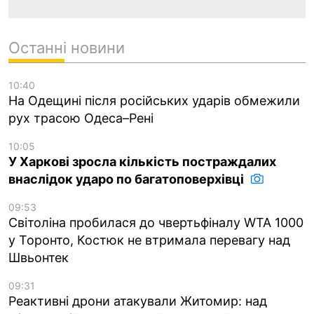
Останні новини
10:40
На Одещині після російських ударів обмежили
рух трасою Одеса–Рені
10:05
У Харкові зросла кількість постраждалих
внаслідок ударо по багатоповерхівці
09:53
Світоліна пробилася до чвертьфіналу WTA 1000
у Торонто, Костюк не втримала перевагу над
Швьонтек
09:31
Реактивні дрони атакували Житомир: над