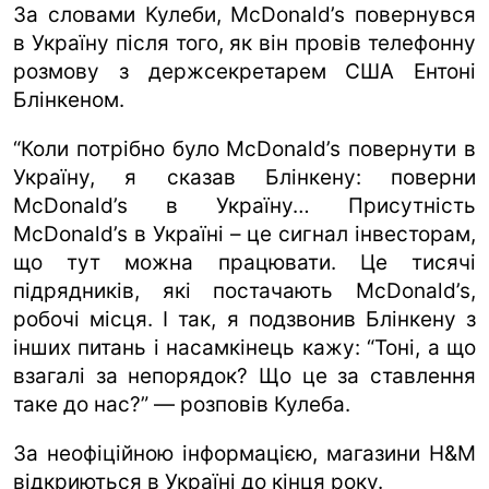
За словами Кулеби, McDonald’s повернувся
в Україну після того, як він провів телефонну
розмову з держсекретарем США Ентоні
Блінкеном.
“Коли потрібно було McDonald’s повернути в
Україну, я сказав Блінкену: поверни
McDonald’s в Україну… Присутність
McDonald’s в Україні – це сигнал інвесторам,
що тут можна працювати. Це тисячі
підрядників, які постачають McDonald’s,
робочі місця. І так, я подзвонив Блінкену з
інших питань і насамкінець кажу: “Тоні, а що
взагалі за непорядок? Що це за ставлення
таке до нас?” — розповів Кулеба.
За неофіційною інформацією, магазини H&M
відкриються в Україні до кінця року.