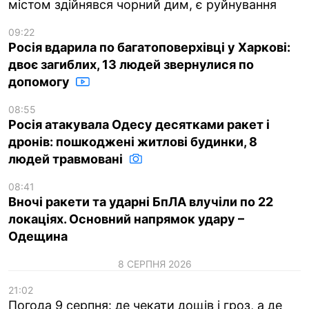
містом здійнявся чорний дим, є руйнування
09:22
Росія вдарила по багатоповерхівці у Харкові:
двоє загиблих, 13 людей звернулися по
допомогу
08:55
Росія атакувала Одесу десятками ракет і
дронів: пошкоджені житлові будинки, 8
людей травмовані
08:41
Вночі ракети та ударні БпЛА влучіли по 22
локаціях. Основний напрямок удару –
Одещина
8 СЕРПНЯ 2026
21:02
Погода 9 серпня: де чекати дощів і гроз, а де