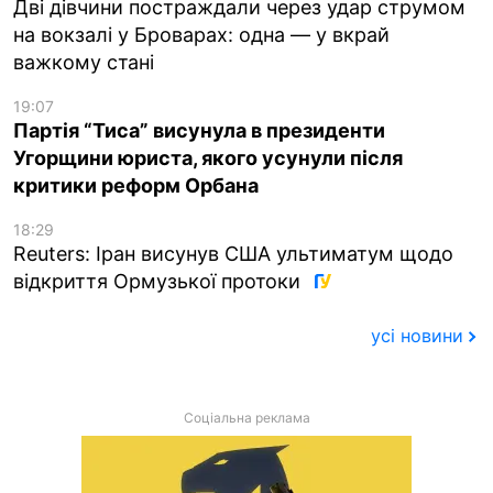
Дві дівчини постраждали через удар струмом
на вокзалі у Броварах: одна — у вкрай
важкому стані
19:07
Партія “Тиса” висунула в президенти
Угорщини юриста, якого усунули після
критики реформ Орбана
18:29
Reuters: Іран висунув США ультиматум щодо
відкриття Ормузької протоки
усі новини
Соціальна реклама