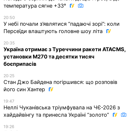
температура сягне +33°
20:50
У небі почали з’являтися “падаючі зорі”: коли
Персеїди влаштують головне шоу літа
20:35
Україна отримає з Туреччини ракети ATACMS,
установки M270 та десятки тисяч
боєприпасів
20:25
Стан Джо Байдена погіршився: що розповів
його син Хантер
19:47
Неллі Чуканівська тріумфувала на ЧЄ-2026 з
хайдайвінгу та принесла Україні “золото”
19:26