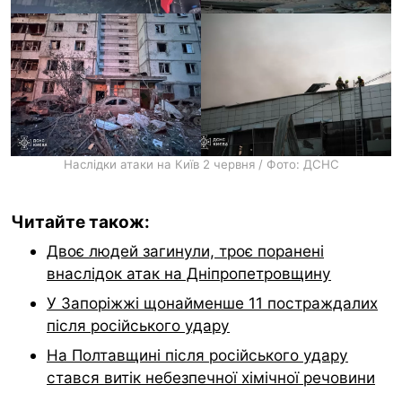
Наслідки атаки на Київ 2 червня / Фото: ДСНС
Читайте також:
Двоє людей загинули, троє поранені
внаслідок атак на Дніпропетровщину
У Запоріжжі щонайменше 11 постраждалих
після російського удару
На Полтавщині після російського удару
стався витік небезпечної хімічної речовини