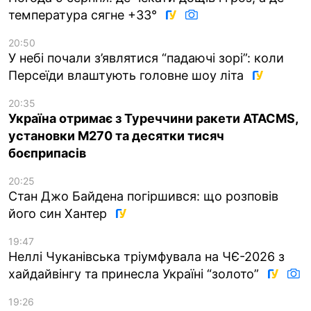
температура сягне +33°
20:50
У небі почали з’являтися “падаючі зорі”: коли
Персеїди влаштують головне шоу літа
20:35
Україна отримає з Туреччини ракети ATACMS,
установки M270 та десятки тисяч
боєприпасів
20:25
Стан Джо Байдена погіршився: що розповів
його син Хантер
19:47
Неллі Чуканівська тріумфувала на ЧЄ-2026 з
хайдайвінгу та принесла Україні “золото”
19:26