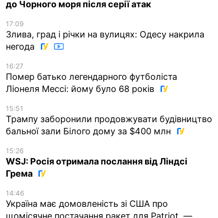
до Чорного моря після серії атак
17:09
Злива, град і річки на вулицях: Одесу накрила
негода
16:27
Помер батько легендарного футболіста
Ліонеля Мессі: йому було 68 років
15:51
Трампу заборонили продовжувати будівництво
бальної зали Білого дому за $400 млн
15:26
WSJ: Росія отримала послання від Ліндсі
Грема
14:46
Україна має домовленість зі США про
щомісячне постачання ракет для Patriot, —