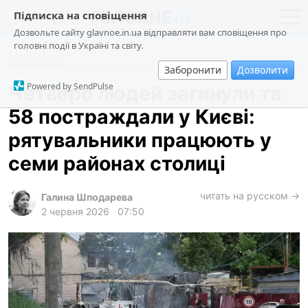
Підписка на сповіщення
Дозвольте сайту glavnoe.in.ua відправляти вам сповіщення про
головні події в Україні та світу.
Події
новини
політика
Заборонити
Дозволити
про проєкт
суспільство
Powered by SendPulse
Четверо людей загинули та
контакти
економіка
58 постраждали у Києві:
події
рятувальники працюють у
кримінал
семи районах столиці
техно
читать на русском →
спорт
Галина Шподарева
2 червня 2026
07:50
лонгріди
харків
архів
gambling