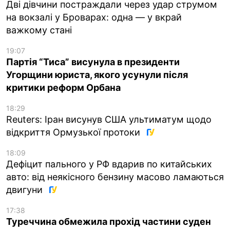
Дві дівчини постраждали через удар струмом
на вокзалі у Броварах: одна — у вкрай
важкому стані
19:07
Партія “Тиса” висунула в президенти
Угорщини юриста, якого усунули після
критики реформ Орбана
18:29
Reuters: Іран висунув США ультиматум щодо
відкриття Ормузької протоки
18:09
Дефіцит пального у РФ вдарив по китайських
авто: від неякісного бензину масово ламаються
двигуни
17:38
Туреччина обмежила прохід частини суден