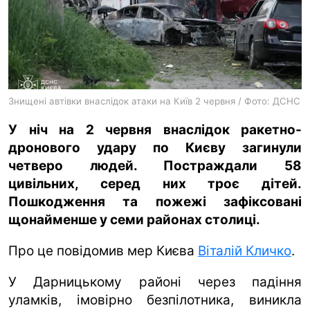
ua
ru
en
Знищені автівки внаслідок атаки на Київ 2 червня / Фото: ДСНС
У ніч на 2 червня внаслідок ракетно-
дронового удару по Києву загинули
четверо людей. Постраждали 58
цивільних, серед них троє дітей.
Пошкодження та пожежі зафіксовані
щонайменше у семи районах столиці.
Про це повідомив мер Києва
Віталій Кличко
.
У Дарницькому районі через падіння
уламків, імовірно безпілотника, виникла