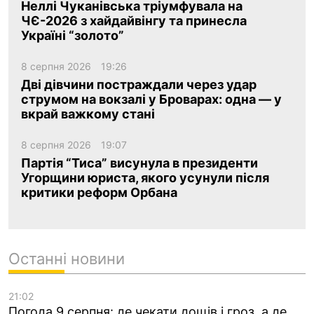
Неллі Чуканівська тріумфувала на
ЧЄ-2026 з хайдайвінгу та принесла
Україні “золото”
8 серпня 2026
19:26
Дві дівчини постраждали через удар
струмом на вокзалі у Броварах: одна — у
вкрай важкому стані
8 серпня 2026
19:07
Партія “Тиса” висунула в президенти
Угорщини юриста, якого усунули після
критики реформ Орбана
Останні новини
21:02
Погода 9 серпня: де чекати дощів і гроз, а де