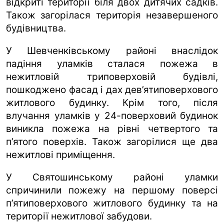
відкриті території біля двох дитячих садків.
Також загорілася територія незавершеного
будівництва.
У Шевченківському районі внаслідок
падіння уламків сталася пожежа в
нежитловій триповерховій будівлі,
пошкоджено фасад і дах дев’ятиповерхового
житлового будинку. Крім того, після
влучання уламків у 24-поверховий будинок
виникла пожежа на рівні четвертого та
п’ятого поверхів. Також загорілися ще два
нежитлові приміщення.
У Святошинському районі уламки
спричинили пожежу на першому поверсі
п’ятиповерхового житлового будинку та на
території нежитлової забудови.