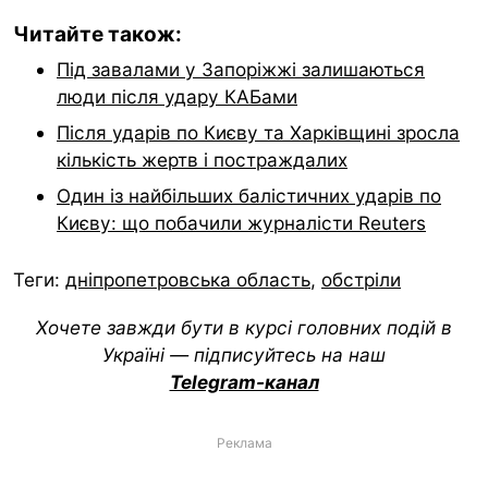
Читайте також:
Під завалами у Запоріжжі залишаються
люди після удару КАБами
Після ударів по Києву та Харківщині зросла
кількість жертв і постраждалих
Один із найбільших балістичних ударів по
Києву: що побачили журналісти Reuters
Теги:
дніпропетровська область
,
обстріли
Хочете завжди бути в курсі головних подій в
Україні — підписуйтесь на наш
Telegram-канал
Реклама