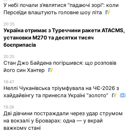
У небі почали з’являтися “падаючі зорі”: коли
Персеїди влаштують головне шоу літа
20:35
Україна отримає з Туреччини ракети ATACMS,
установки M270 та десятки тисяч
боєприпасів
20:25
Стан Джо Байдена погіршився: що розповів
його син Хантер
19:47
Неллі Чуканівська тріумфувала на ЧЄ-2026 з
хайдайвінгу та принесла Україні “золото”
19:26
Дві дівчини постраждали через удар струмом
на вокзалі у Броварах: одна — у вкрай
важкому стані