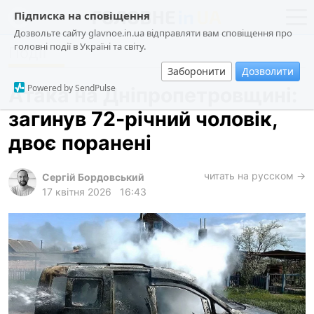
Підписка на сповіщення
Дозвольте сайту glavnoe.in.ua відправляти вам сповіщення про
головні події в Україні та світу.
Події
новини
політика
Заборонити
Дозволити
про проєкт
суспільство
Powered by SendPulse
Атака на Дніпропетровщині:
контакти
економіка
загинув 72-річний чоловік,
події
двоє поранені
кримінал
техно
читать на русском →
Сергій Бордовський
17 квітня 2026
16:43
спорт
лонгріди
харків
архів
gambling