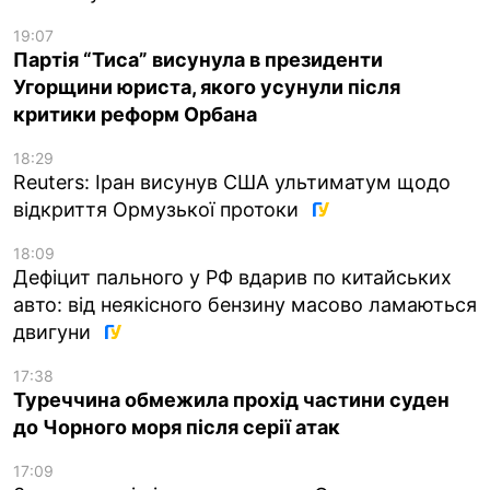
19:07
Партія “Тиса” висунула в президенти
Угорщини юриста, якого усунули після
критики реформ Орбана
18:29
Reuters: Іран висунув США ультиматум щодо
відкриття Ормузької протоки
18:09
Дефіцит пального у РФ вдарив по китайських
авто: від неякісного бензину масово ламаються
двигуни
17:38
Туреччина обмежила прохід частини суден
до Чорного моря після серії атак
17:09