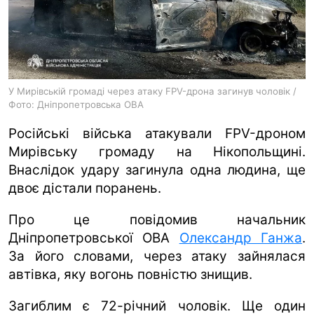
ua
ru
en
У Мирівській громаді через атаку FPV-дрона загинув чоловік /
Фото: Дніпропетровська ОВА
Російські війська атакували FPV-дроном
Мирівську громаду на Нікопольщині.
Внаслідок удару загинула одна людина, ще
двоє дістали поранень.
Про це повідомив начальник
Дніпропетровської ОВА
Олександр Ганжа
.
За його словами, через атаку зайнялася
автівка, яку вогонь повністю знищив.
Загиблим є 72-річний чоловік. Ще один