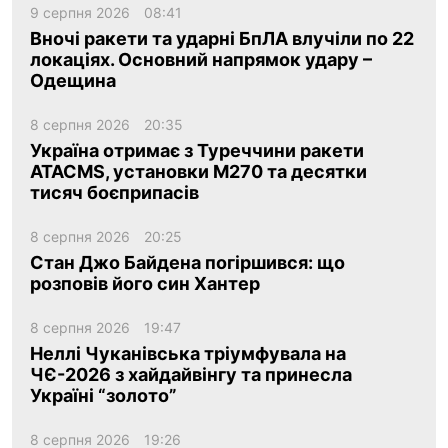
9 серпня 2026
08:41
Вночі ракети та ударні БпЛА влучіли по 22
локаціях. Основний напрямок удару –
Одещина
8 серпня 2026
20:35
Україна отримає з Туреччини ракети
ATACMS, установки M270 та десятки
тисяч боєприпасів
8 серпня 2026
20:25
Стан Джо Байдена погіршився: що
розповів його син Хантер
8 серпня 2026
19:47
Неллі Чуканівська тріумфувала на
ЧЄ-2026 з хайдайвінгу та принесла
Україні “золото”
8 серпня 2026
19:26