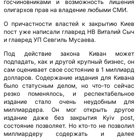
госчиновниками и возможность лишения
олигархов прав на владение любыми СМИ.
О причастности властей к закрытию Киев
пост уже написали главред НВ Виталий Сыч
и главред УП Севгиль Мусаева.
Под действие закона Киван может
подпадать, как и другой крупный бизнес, он
сам оценивает свое состояние в 1 миллиард
долларов. Содержание издания для Кивана
было статусным делом, но что-то сейчас
резко поменялось, и респектабельное
издание стало очень неудобным для
миллиардера. Он мог открыть другое
издание даже без закрытия Kyiv post,
состояние позволяет. Но кто-то не позволил
миллиардеру содержать и далее