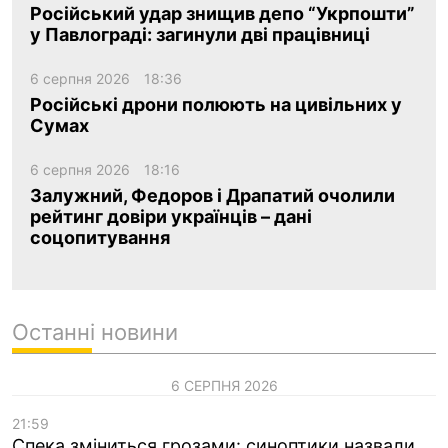
Російський удар знищив депо “Укрпошти”
у Павлограді: загинули дві працівниці
6 серпня 2026
18:36
Російські дрони полюють на цивільних у
Сумах
6 серпня 2026
18:16
Залужний, Федоров і Драпатий очолили
рейтинг довіри українців – дані
соцопитування
Останні новини
6 СЕРПНЯ 2026
21:59
Спека зміниться грозами: синоптики назвали