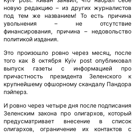
Kyiv post. Киван заявил, что набрал себе
новую редакцию – из других журналистов
ua
ru
en
под тем же названием! То есть причина
увольнения – не отсутствие
финансирования, причина – недовольство
политикой издания.
Это произошло ровно через месяц, после
того как 8 октября Kyiv post опубликовал
выпуск газеты с информацией про
причастность президента Зеленского к
крупнейшему офшорному скандалу Пандора
пэйперз.
И ровно через четыре дня после подписания
Зеленским закона про олигархов, который
предусматривает внесение в список
олигархов, ограничение их контактов с