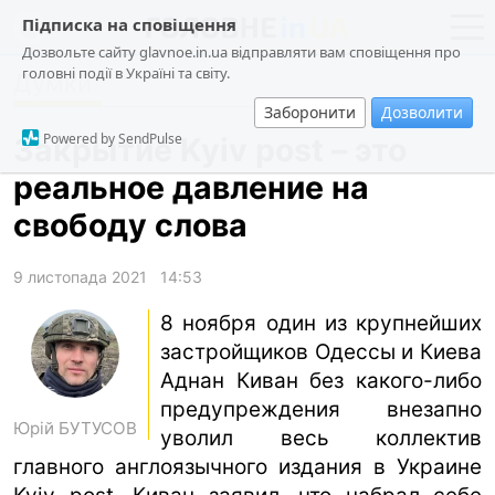
Підписка на сповіщення
Дозвольте сайту glavnoe.in.ua відправляти вам сповіщення про
головні події в Україні та світу.
Думки
новини
політика
Заборонити
Дозволити
про проєкт
суспільство
Powered by SendPulse
Закрытие Kyiv post – это
контакти
економіка
реальное давление на
події
свободу слова
кримінал
техно
9 листопада 2021
14:53
спорт
8 ноября один из крупнейших
застройщиков Одессы и Киева
лонгріди
Аднан Киван без какого-либо
харків
предупреждения внезапно
Юрій БУТУСОВ
архів
уволил весь коллектив
главного англоязычного издания в Украине
gambling