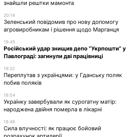
знайшли рештки мамонта
20:14
Зеленський повідомив про нову допомогу
агровиробникам і рішення щодо Марганця
19:45
Російський удар знищив депо “Укрпошти” у
Павлограді: загинули дві працівниці
19:22
Переплутав з українцями: у Гданську поляк
побив поляків
18:54
Українку завербували як сурогатну матір:
народжена двійня померла в лікарні
18:46
Сила влучності: як працює бойовий
розрахунок артилерії