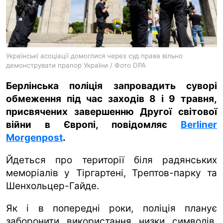
ua
ru
en
Українські асоціації домоглися через суд права вільно
демонструвати прапор України / Фото DPA
Берлінська поліція запровадить суворі
обмеження під час заходів 8 і 9 травня,
присвячених завершенню Другої світової
війни в Європі, повідомляє
Berliner
Morgenpost
.
Йдеться про території біля радянських
меморіалів у Тіргартені, Трептов-парку та
Шенхольцер-Гайде.
Як і в попередні роки, поліція планує
заборонити використання низки символів,