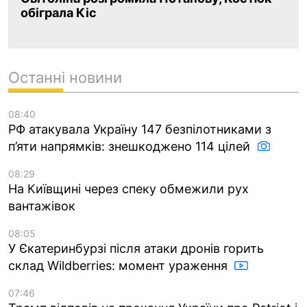
обіграла Кіс
Останні новини
08:40
РФ атакувала Україну 147 безпілотниками з
п’яти напрямків: знешкоджено 114 цілей
08:29
На Київщині через спеку обмежили рух
вантажівок
08:05
У Єкатеринбурзі після атаки дронів горить
склад Wildberries: момент ураження
07:46