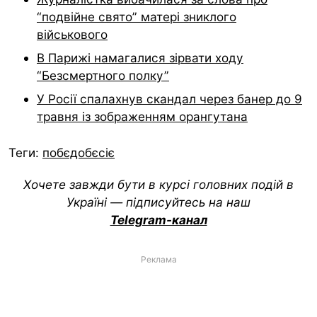
“подвійне свято” матері зниклого
військового
В Парижі намагалися зірвати ходу
“Безсмертного полку”
У Росії спалахнув скандал через банер до 9
травня із зображенням орангутана
Теги:
побєдобєсіє
Хочете завжди бути в курсі головних подій в
Україні — підписуйтесь на наш
Telegram-канал
Реклама