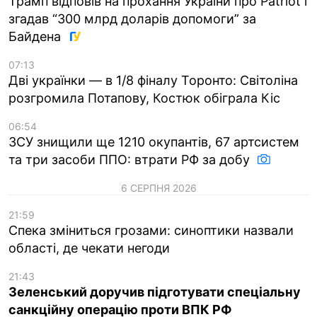
Трамп відповів на прохання України про Patriot і
згадав “300 млрд доларів допомоги” за
Байдена
07:13
Дві українки — в 1/8 фіналу Торонто: Світоліна
розгромила Потапову, Костюк обіграла Кіс
06:54
ЗСУ знищили ще 1210 окупантів, 67 артсистем
та три засоби ППО: втрати РФ за добу
6 СЕРПНЯ 2026
21:59
Спека зміниться грозами: синоптики назвали
області, де чекати негоди
21:43
Зеленський доручив підготувати спеціальну
санкційну операцію проти ВПК РФ