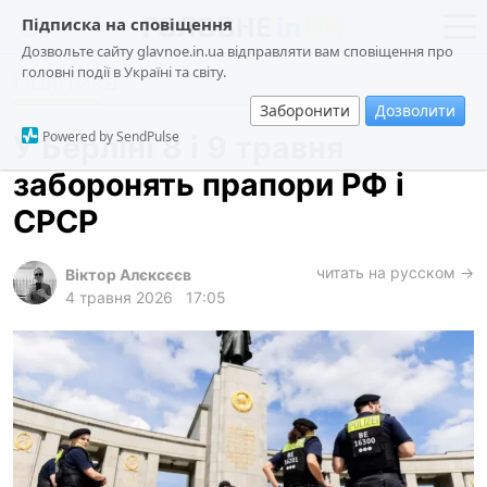
Підписка на сповіщення
Дозвольте сайту glavnoe.in.ua відправляти вам сповіщення про
головні події в Україні та світу.
Політика
новини
політика
Заборонити
Дозволити
про проєкт
суспільство
Powered by SendPulse
У Берліні 8 і 9 травня
контакти
економіка
заборонять прапори РФ і
події
СРСР
кримінал
техно
читать на русском →
Віктор Алєксєєв
4 травня 2026
17:05
спорт
лонгріди
харків
архів
gambling