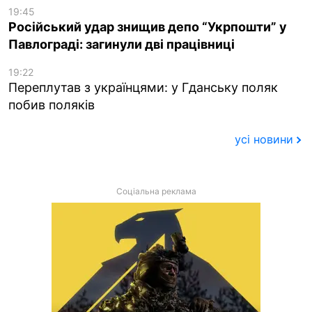
19:45
Російський удар знищив депо “Укрпошти” у
Павлограді: загинули дві працівниці
19:22
Переплутав з українцями: у Гданську поляк
побив поляків
усі новини
Соціальна реклама