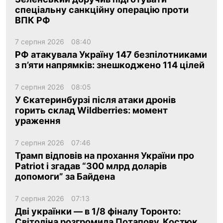
спеціальну санкційну операцію проти
ВПК РФ
7 серпня 2026
08:40
РФ атакувала Україну 147 безпілотниками
з п’яти напрямків: знешкоджено 114 цілей
7 серпня 2026
08:05
У Єкатеринбурзі після атаки дронів
горить склад Wildberries: момент
ураження
7 серпня 2026
07:46
Трамп відповів на прохання України про
Patriot і згадав “300 млрд доларів
допомоги” за Байдена
7 серпня 2026
07:13
Дві українки — в 1/8 фіналу Торонто:
Світоліна розгромила Потапову, Костюк