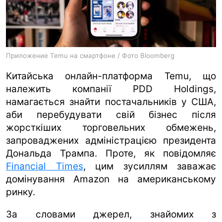
ua
ru
en
Приложение Temu на смартфоне / Фото Bloomberg
Китайська онлайн-платформа Temu, що
належить компанії PDD Holdings,
намагається знайти постачальників у США,
аби перебудувати свій бізнес після
жорсткіших торговельних обмежень,
запроваджених адміністрацією президента
Дональда Трампа. Проте, як повідомляє
Financial Times
, цим зусиллям заважає
домінування Amazon на американському
ринку.
За словами джерел, знайомих з