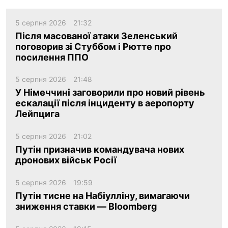
5 серпня 2026
21:32
Після масованої атаки Зеленський
поговорив зі Стуббом і Рютте про
посилення ППО
5 серпня 2026
21:48
У Німеччині заговорили про новий рівень
ескалації після інциденту в аеропорту
Лейпцига
5 серпня 2026
21:02
Путін призначив командувача нових
дронових військ Росії
5 серпня 2026
19:59
Путін тисне на Набіулліну, вимагаючи
зниження ставки — Bloomberg