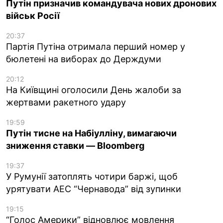
Путін призначив командувача нових дронових
військ Росії
20:37
Партія Путіна отримала перший номер у
бюлетені на виборах до Держдуми
20:12
На Київщині оголосили День жалоби за
жертвами ракетного удару
19:59
Путін тисне на Набіулліну, вимагаючи
зниження ставки — Bloomberg
19:37
У Румунії затоплять чотири баржі, щоб
урятувати АЕС “Чернавода” від зупинки
19:15
“Голос Америки” відновлює мовлення