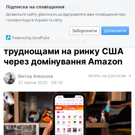
Підписка на сповіщення
Дозвольте сайту glavnoe.in.ua відправляти вам сповіщення про
головні події в Україні та світу.
Економіка
новини
політика
Заборонити
Дозволити
про проєкт
суспільство
Powered by SendPulse
Temu стикається з
контакти
економіка
труднощами на ринку США
події
через домінування Amazon
кримінал
техно
читать на русском →
Віктор Алєксєєв
27 липня 2025
09:10
спорт
лонгріди
харків
архів
gambling