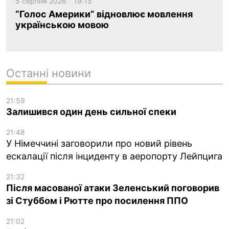
5 серпня 2026
19:15
“Голос Америки” відновлює мовлення
українською мовою
Останні новини
21:59
Залишився один день сильної спеки
21:48
У Німеччині заговорили про новий рівень
ескалації після інциденту в аеропорту Лейпцига
21:32
Після масованої атаки Зеленський поговорив
зі Стуббом і Рютте про посилення ППО
21:02