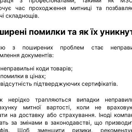
праця з професіоналами, такими як M3C
очує час проходження митниці та позбавля
чі складнощів.
ирені помилки та як їх уникну
ією з поширених проблем стає неправи
млення документів:
неправильні коди товарів;
помилки в цінах;
відсутність підтверджуючих сертифікатів.
ж нерідко трапляються випадки неправил
ахунку митної вартості, коли не врахову
ати на доставку або страхування. Іноді компан
ать за змінами в законодавстві, що призводи
афів. Щоб зменшити ризики, рекомендує