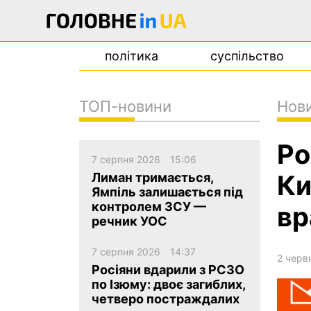
політика
суспільство
ТОП-новини
Нов
новини
Ро
про проєкт
7 серпня 2026
15:06
контакти
Ки
Лиман тримається,
Ямпіль залишається під
контролем ЗСУ —
вр
речник УОС
7 серпня 2026
14:37
2 черв
Росіяни вдарили з РСЗО
по Ізюму: двоє загиблих,
четверо постраждалих