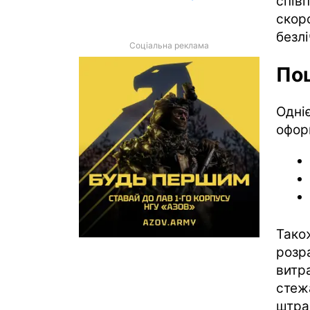
спів
скор
безлі
Соціальна реклама
Пош
Одн
офор
Тако
розр
витр
стеж
штр