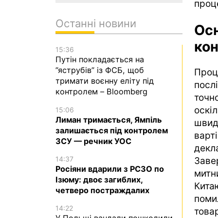
проц
Останні новини
Осн
кон
15:36
Путін покладається на
”яструбів” із ФСБ, щоб
Про
тримати воєнну еліту під
посл
контролем – Bloomberg
точн
оскі
15:06
Лиман тримається, Ямпіль
швид
залишається під контролем
варт
ЗСУ — речник УОС
дек
14:37
Заве
Росіяни вдарили з РСЗО по
митн
Ізюму: двоє загиблих,
Кита
четверо постраждалих
поми
14:22
това
У Польщі вандали пошкодили