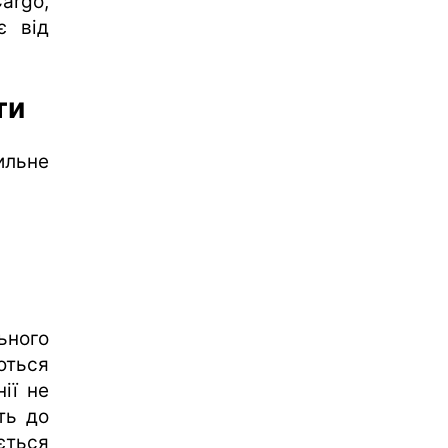
argo,
є від
ти
льне
ьного
ються
ії не
ть до
ться