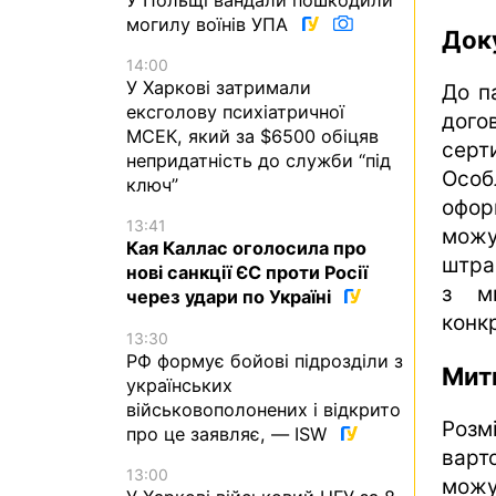
могилу воїнів УПА
Док
14:00
У Харкові затримали
До п
ексголову психіатричної
дого
МСЕК, який за $6500 обіцяв
серт
непридатність до служби “під
Осо
ключ”
офор
13:41
можу
Кая Каллас оголосила про
штра
нові санкції ЄС проти Росії
з ми
через удари по Україні
конкр
13:30
РФ формує бойові підрозділи з
Митн
українських
військовополонених і відкрито
Розм
про це заявляє, — ISW
варт
13:00
можу