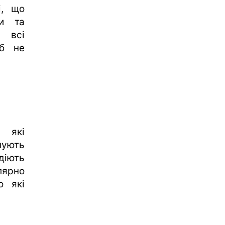
і, що
ки та
 всі
об не
, які
нують
діють
улярно
о які