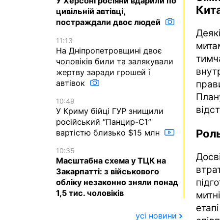
У Херсоні росіяни вдарили по
Кит
цивільній автівці,
постраждали двоє людей
Деяк
11:13
мита
На Дніпропетровщині двоє
тим
чоловіків били та залякували
внутр
жертву заради грошей і
автівок
прав
План
10:49
відс
У Криму бійці ГУР знищили
російський “Панцир-С1”
Рол
вартістю близько $15 млн
10:35
Досв
Масштабна схема у ТЦК на
втра
Закарпатті: з військового
підг
обліку незаконно зняли понад
1,5 тис. чоловіків
митн
етап
усі новини