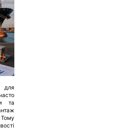
а для
часто
ки та
антаж
 Тому
вості