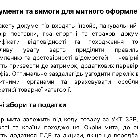
ументи та вимоги для митного оформле
акету документів входять інвойс, пакувальний 
вір поставки, транспортні та страхові докум
ифікати відповідності та походження то
бливу увагу варто приділити правиль
мленню та достовірності відомостей — невірні
ть призвести до затримок, додаткових перевір
фів. Оптимально заздалегідь узгодити перелік 
тними органами та враховувати особли
етної товарної категорії.
і збори та податки
ір мита залежить від коду товару за УКТ ЗЗВ,
ості та країни походження. Окрім мита, до о
ть додатися ПДВ та акцизи, якщо це передба