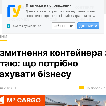
Підписка на сповіщення
новини
про проєкт
контакти
Дозвольте сайту glavnoe.in.ua відправляти вам
сповіщення про головні події в Україні та світу.
економіка
події
кримінал
Заборонити
Дозволити
Powered by SendPulse
ини
політика
змитнення контейнера 
суспільство
економіка
таю: що потрібно
події
ахувати бізнесу
кримінал
техно
ня 2026
13:35
На правах р
спорт
лонгріди