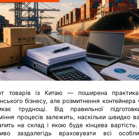
харків
архів
gambling
рт товарів із Китаю — поширена практик
їнського бізнесу, але розмитнення контейнера 
икає труднощі. Від правильної підготов
міння процесів залежить, наскільки швидко в
апить на склад і якою буде кінцева вартість.
иво заздалегідь враховувати всі особли