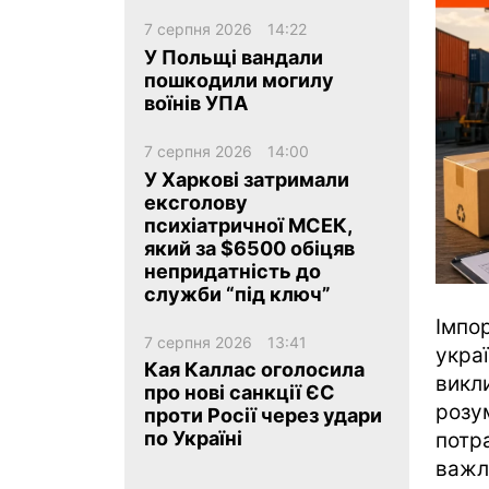
7 серпня 2026
14:22
У Польщі вандали
пошкодили могилу
воїнів УПА
7 серпня 2026
14:00
ua
ru
en
У Харкові затримали
ексголову
психіатричної МСЕК,
який за $6500 обіцяв
непридатність до
служби “під ключ”
Імпо
7 серпня 2026
13:41
укра
Кая Каллас оголосила
викл
про нові санкції ЄС
розу
проти Росії через удари
по Україні
потр
важл