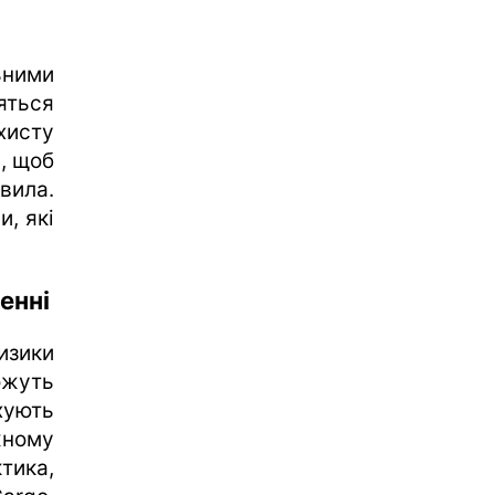
ьними
яться
исту
н, щоб
вила.
, які
енні
изики
ожуть
хують
жному
тика,