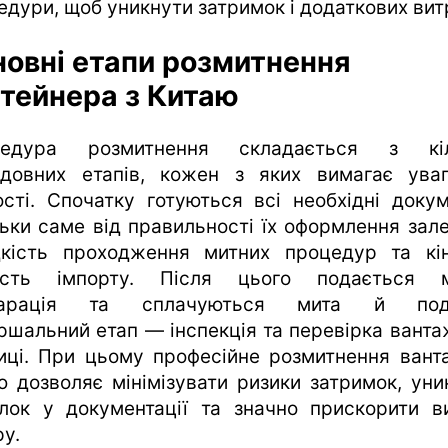
едури, щоб уникнути затримок і додаткових вит
овні етапи розмитнення
тейнера з Китаю
цедура розмитнення складається з кіл
ідовних етапів, кожен з яких вимагає ува
ості. Спочатку готуються всі необхідні докум
льки саме від правильності їх оформлення зал
кість проходження митних процедур та кі
ість імпорту. Після цього подається 
ларація та сплачуються мита й пода
ршальний етап — інспекція та перевірка ванта
иці. При цьому професійне розмитнення вант
ю дозволяє мінімізувати ризики затримок, уни
лок у документації та значно прискорити в
ру.