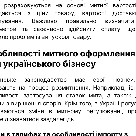
 розраховуються на основі митної вартост
дається з ціни товару, вартості достав
ахування. Важливо правильно визначити
метри та своєчасно здійснити оплату, щ
кло проблем із випуском товару.
обливості митного оформлення
 українського бізнесу
їнське законодавство має свої нюанси
вають на процес розмитнення. Наприклад, іс
ливості застосування ставок мита, а також 
и з вирішення спорів. Крім того, в Україні рег
уваються зміни в митному регулюванні, пр
е дізнаватися заздалегідь.
и в тарифах та особливості імпорту з