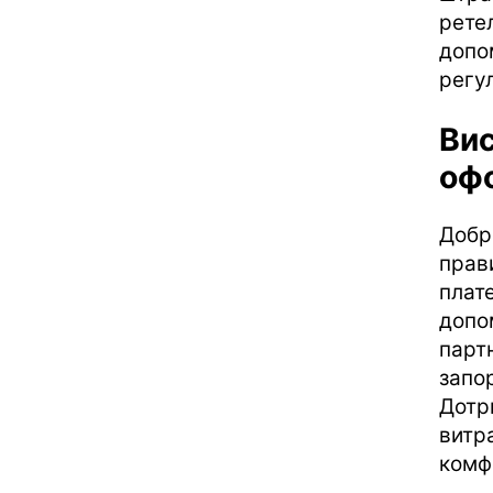
рет
допо
регу
Ви
оф
Добр
прав
плат
допо
парт
запо
Дотр
витр
комф