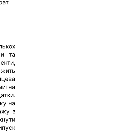
рат.
ькох
ги та
енти,
ежить
нцева
митна
тки.
жу на
ажу з
кнути
ипуск