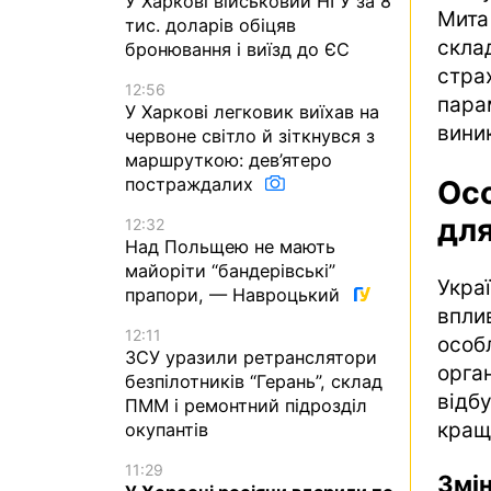
У Харкові військовий НГУ за 8
Мита
тис. доларів обіцяв
скла
бронювання і виїзд до ЄС
стр
12:56
пара
У Харкові легковик виїхав на
вини
червоне світло й зіткнувся з
маршруткою: дев’ятеро
Ос
постраждалих
для
12:32
Над Польщею не мають
майоріти “бандерівські”
Укра
прапори, — Навроцький
впли
12:11
особ
ЗСУ уразили ретранслятори
орган
безпілотників “Герань”, склад
відб
ПММ і ремонтний підрозділ
кращ
окупантів
11:29
Змін