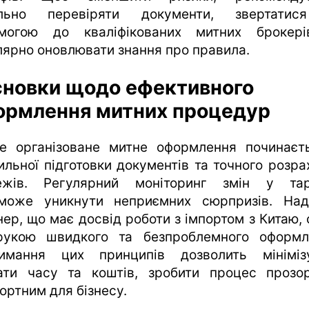
ельно перевіряти документи, звертатис
могою до кваліфікованих митних брокер
лярно оновлювати знання про правила.
сновки щодо ефективного
ормлення митних процедур
е організоване митне оформлення починаєт
ильної підготовки документів та точного розра
ежів. Регулярний моніторинг змін у та
може уникнути неприємних сюрпризів. Над
нер, що має досвід роботи з імпортом з Китаю, 
рукою швидкого та безпроблемного оформл
имання цих принципів дозволить мініміз
ати часу та коштів, зробити процес прозо
ортним для бізнесу.