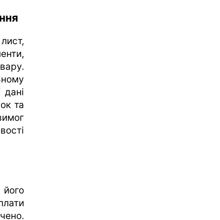
ння
лист,
енти,
вару.
ному
 дані
ок та
вимог
вості
 його
плати
чено.