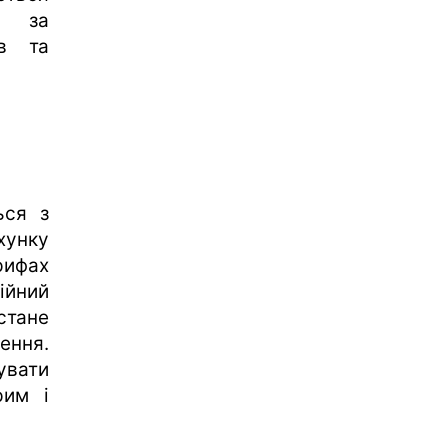
я за
ів та
ься з
хунку
рифах
ійний
стане
ення.
увати
рим і