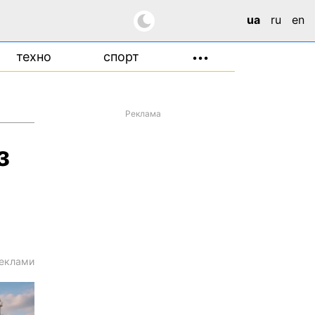
ua
ru
en
техно
спорт
•••
Реклама
з
еклами