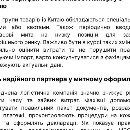
аю
і групи товарів із Китаю обкладаються спеціал
ми або квотами. Також періодично ввод
часові мита на низку позицій для зах
ішнього ринку. Важливо бути в курсі таких змі
ильно оцінити витрати та не порушити пра
уючи імпорт, варто консультуватися з фахівцями
тежують актуальні дані.
ь надійного партнера у митному оформл
ідчена логістична компанія значно знижує р
ти часу та зайвих витрат. Фахівці допом
отувати правильний пакет документів, розра
і платежі, проконтролюють процедури на ко
і та оформлять декларації. Як показує прак