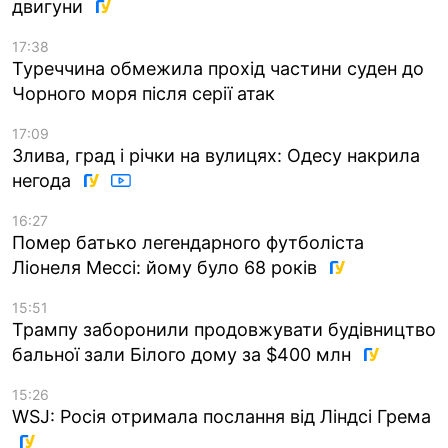
двигуни
17:38
Туреччина обмежила прохід частини суден до
Чорного моря після серії атак
17:09
Злива, град і річки на вулицях: Одесу накрила
негода
16:27
Помер батько легендарного футболіста
Ліонеля Мессі: йому було 68 років
15:51
Трампу заборонили продовжувати будівництво
бальної зали Білого дому за $400 млн
15:26
WSJ: Росія отримала послання від Ліндсі Грема