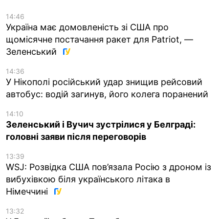
14:46
Україна має домовленість зі США про
щомісячне постачання ракет для Patriot, —
Зеленський
14:36
У Нікополі російський удар знищив рейсовий
автобус: водій загинув, його колега поранений
14:10
Зеленський і Вучич зустрілися у Белграді:
головні заяви після переговорів
13:39
WSJ: Розвідка США пов’язала Росію з дроном із
вибухівкою біля українського літака в
Німеччині
13:32