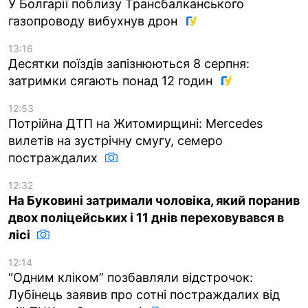
У Болгарії поблизу Трансбалканського
газопроводу вибухнув дрон
13:16
Десятки поїздів запізнюються 8 серпня:
затримки сягають понад 12 годин
12:53
Потрійна ДТП на Житомирщині: Mercedes
вилетів на зустрічну смугу, семеро
постраждалих
12:32
На Буковині затримали чоловіка, який поранив
двох поліцейських і 11 днів переховувався в
лісі
12:14
“Одним кліком” позбавляли відстрочок:
Лубінець заявив про сотні постраждалих від