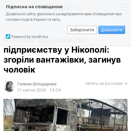
Підписка на сповіщення
Дозвольте сайту glavnoe.in.ua відправляти вам сповіщення про
головні події в Україні та світу.
Події
новини
політика
Заборонити
Дозволити
про проєкт
суспільство
Powered by SendPulse
Росіяни вдарили по
контакти
економіка
підприємству у Нікополі:
події
згоріли вантажівки, загинув
кримінал
чоловік
техно
читать на русском →
спорт
Галина Шподарева
11 квітня 2026
13:04
лонгріди
харків
архів
gambling