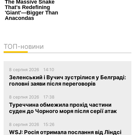
ТОП-новини
8 серпня 2026
14:10
Зеленський і Вучич зустрілися у Белграді:
головні заяви після переговорів
8 серпня 2026
17:38
Туреччина обмежила прохід частини
суден до Чорного моря після серії атак
8 серпня 2026
15:26
WSJ: Росія отримала послання від Ліндсі