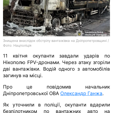
ua
ru
en
Знищена внаслідок обстрілу вантажівка на Дніпропетровщині /
Фото: Нацполіція
11 квітня окупанти завдали ударів по
Нікополю FPV-дронами. Через атаку згоріли
дві вантажівки. Водій одного з автомобілів
загинув на місці.
Про це повідомив начальник
Дніпропетровської ОВА
Олександр Ганжа
.
Як уточнили в поліції, окупанти вдарили
безпілотником по вантажних авто на