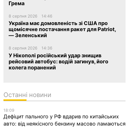
Грема
8 серпня 2026
14:46
Україна має домовленість зі США про
щомісячне постачання ракет для Patriot,
— Зеленський
8 серпня 2026
14:36
У Нікополі російський удар знищив
рейсовий автобус: водій загинув, його
колега поранений
Останні новини
18:09
Дефіцит пального у РФ вдарив по китайських
авто: від неякісного бензину масово ламаються