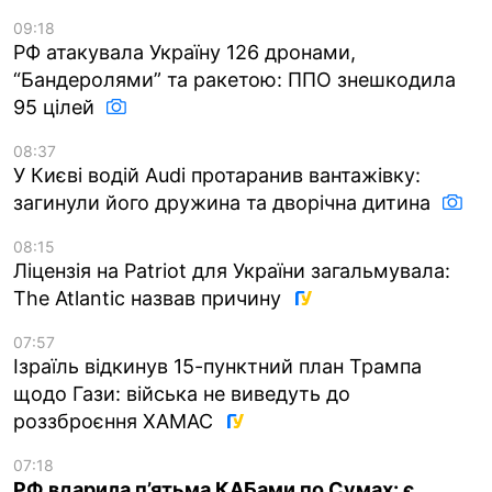
09:18
РФ атакувала Україну 126 дронами,
“Бандеролями” та ракетою: ППО знешкодила
95 цілей
08:37
У Києві водій Audi протаранив вантажівку:
загинули його дружина та дворічна дитина
08:15
Ліцензія на Patriot для України загальмувала:
The Atlantic назвав причину
07:57
Ізраїль відкинув 15-пунктний план Трампа
щодо Гази: війська не виведуть до
роззброєння ХАМАС
07:18
РФ вдарила п’ятьма КАБами по Сумах: є