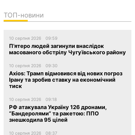
ТОП-новини
10 серпня 2026
09:59
П’ятеро людей загинули внаслідок
масованого обстрілу Чугуївського району
10 серпня 2026
09:30
Axios: Трамп відмовився від нових погроз
Ірану та зробив ставку на економічний
тиск
10 серпня 2026
09:18
РФ атакувала Україну 126 дронами,
“Бандеролями” та ракетою: ППО
знешкодила 95 цілей
10 серпня 2026
08:37