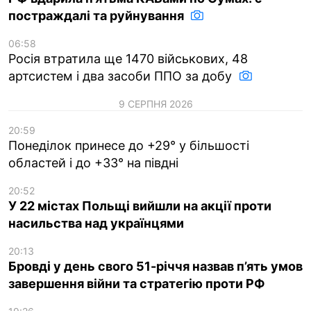
постраждалі та руйнування
06:58
Росія втратила ще 1470 військових, 48
артсистем і два засоби ППО за добу
9 СЕРПНЯ 2026
20:59
Понеділок принесе до +29° у більшості
областей і до +33° на півдні
20:52
У 22 містах Польщі вийшли на акції проти
насильства над українцями
20:13
Бровді у день свого 51-річчя назвав п’ять умов
завершення війни та стратегію проти РФ