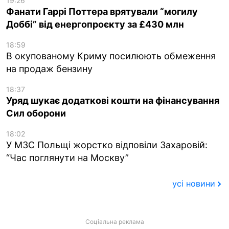
19:26
Фанати Гаррі Поттера врятували “могилу
Доббі” від енергопроєкту за £430 млн
18:59
В окупованому Криму посилюють обмеження
на продаж бензину
18:37
Уряд шукає додаткові кошти на фінансування
Сил оборони
18:02
У МЗС Польщі жорстко відповіли Захаровій:
“Час поглянути на Москву”
усі новини
Соціальна реклама