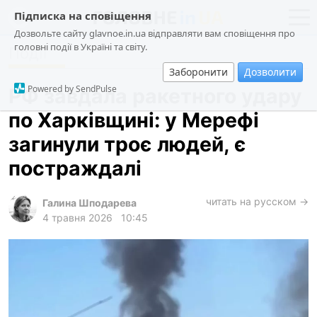
Підписка на сповіщення
Дозвольте сайту glavnoe.in.ua відправляти вам сповіщення про
головні події в Україні та світу.
Події
новини
політика
Заборонити
Дозволити
про проєкт
суспільство
Powered by SendPulse
РФ завдала ракетного удару
контакти
економіка
по Харківщині: у Мерефі
події
загинули троє людей, є
кримінал
постраждалі
техно
читать на русском →
спорт
Галина Шподарева
4 травня 2026
10:45
лонгріди
харків
архів
gambling