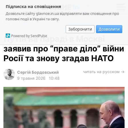
Підписка на сповіщення
Дозвольте сайту glavnoe.in.ua відправляти вам сповіщення про
головні події в Україні та світу.
Суспільство
новини
політика
Заборонити
Дозволити
про проєкт
суспільство
Powered by SendPulse
Путін на параді в Москві
контакти
економіка
заявив про “праве діло” війни
події
Росії та знову згадав НАТО
кримінал
техно
читать на русском →
Сергій Бордовський
9 травня 2026
10:48
спорт
лонгріди
харків
архів
gambling