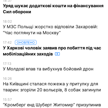
18:37
Уряд шукає додаткові кошти на фінансування
Сил оборони
18:02
У МЗС Польщі жорстко відповіли Захаровій:
“Час поглянути на Москву”
17:42
ОНОВЛЕНО
У Харкові чоловік заявив про побиття під час
мобілізаційних заходів
17:13
У Молдові впав та вибухнув бойовий дрон
16:26
На Київщині сталася пожежа у притулку для
тварин: згоріли 20 вольєрів, 8 собак загинули
15:57
“Кромберг енд Шуберт Житомир” призупинив