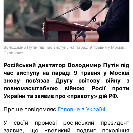
ua
ru
en
Володимир Путін під час виступу на параді 9 травня у Москві /
Скриншот
Російський диктатор Володимир Путін під
час виступу на параді 9 травня у Москві
знову пов’язав Другу світову війну з
повномасштабною війною Росії проти
України та заявив про «правоту» дій РФ.
Про це повідомляє
Головне в Україні
.
У своїй промові російський президент
заявив, що «великий подвиг покоління