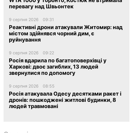
WTA 1000 у Торонто, Костюк не втримала
перевагу над Швьонтек
9 серпня 2026
09:31
Реактивні дрони атакували Житомир: над
містом здійнявся чорний дим, є
руйнування
9 серпня 2026
09:22
Росія вдарила по багатоповерхівці у
Харкові: двоє загиблих, 13 людей
звернулися по допомогу
9 серпня 2026
08:55
Росія атакувала Одесу десятками ракет і
дронів: пошкоджені житлові будинки, 8
людей травмовані