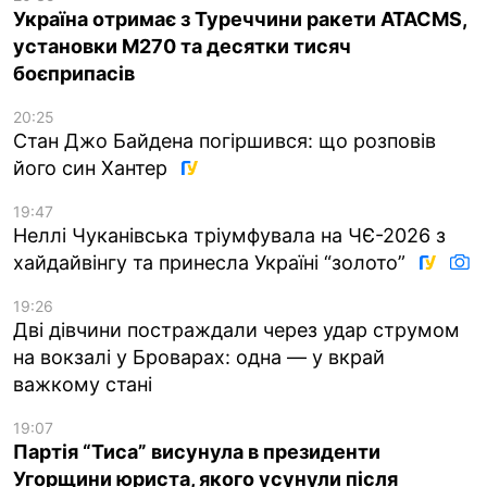
Україна отримає з Туреччини ракети ATACMS,
установки M270 та десятки тисяч
боєприпасів
20:25
Стан Джо Байдена погіршився: що розповів
його син Хантер
19:47
Неллі Чуканівська тріумфувала на ЧЄ-2026 з
хайдайвінгу та принесла Україні “золото”
19:26
Дві дівчини постраждали через удар струмом
на вокзалі у Броварах: одна — у вкрай
важкому стані
19:07
Партія “Тиса” висунула в президенти
Угорщини юриста, якого усунули після