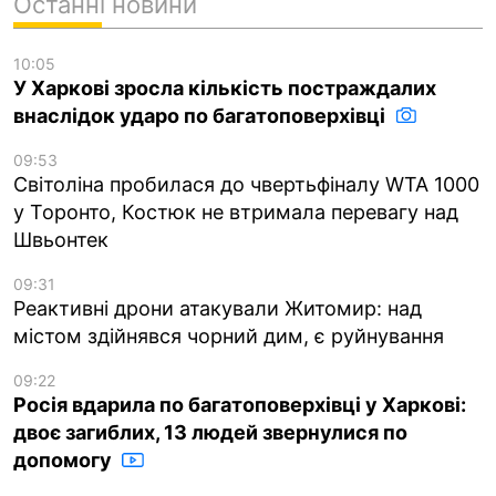
Останні новини
10:05
У Харкові зросла кількість постраждалих
внаслідок ударо по багатоповерхівці
09:53
Світоліна пробилася до чвертьфіналу WTA 1000
у Торонто, Костюк не втримала перевагу над
Швьонтек
09:31
Реактивні дрони атакували Житомир: над
містом здійнявся чорний дим, є руйнування
09:22
Росія вдарила по багатоповерхівці у Харкові:
двоє загиблих, 13 людей звернулися по
допомогу