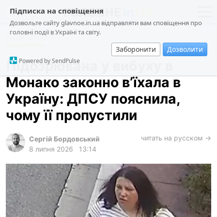
Підписка на сповіщення
Дозвольте сайту glavnoe.in.ua відправляти вам сповіщення про
головні події в Україні та світу.
Кримінал
новини
політика
Заборонити
Дозволити
про проєкт
суспільство
Powered by SendPulse
Підозрювана у вибуху в
контакти
економіка
Монако законно вʼїхала в
події
Україну: ДПСУ пояснила,
кримінал
чому її пропустили
техно
читать на русском →
спорт
Сергій Бордовський
8 липня 2026
13:14
лонгріди
харків
архів
gambling