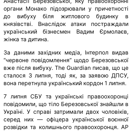
Анастасії Березовської, яку правоохоронні
органи Монако підозрювали у причетності
до вибуху біля житлового будинку в
князівстві. Внаслідок атаки постраждали
український бізнесмен Вадим Єрмолаєв,
жінка та дитина.
За даними західних медіа, Інтерпол видав
“червоне повідомлення” щодо Березовської
вже після вибуху. The Guardian писав, що це
сталося 3 липня, тоді як, за заявою ДПСУ,
вона перетнула український кордон 1 липня.
7 липня СБУ та українські правоохоронці
повідомили, що тіло Березовської знайшли в
Україні. У справі затримали двох чоловіків,
серед них — офіцера української воєнної
розвідки та колишнього правоохоронця. AP