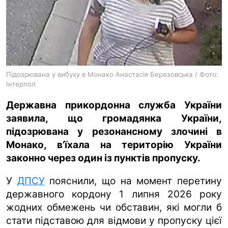
ua
ru
en
Підозрювана у вибуху в Монако Анастасія Березовська / Фото:
Інтерпол
Державна прикордонна служба України
заявила, що громадянка України,
підозрювана у резонансному злочині в
Монако, вʼїхала на територію України
законно через один із пунктів пропуску.
У
ДПСУ
пояснили, що на момент перетину
державного кордону 1 липня 2026 року
жодних обмежень чи обставин, які могли б
стати підставою для відмови у пропуску цієї