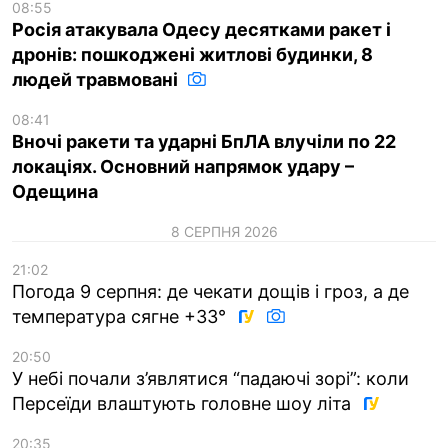
08:55
Росія атакувала Одесу десятками ракет і
дронів: пошкоджені житлові будинки, 8
людей травмовані
08:41
Вночі ракети та ударні БпЛА влучіли по 22
локаціях. Основний напрямок удару –
Одещина
8 СЕРПНЯ 2026
21:02
Погода 9 серпня: де чекати дощів і гроз, а де
температура сягне +33°
20:50
У небі почали з’являтися “падаючі зорі”: коли
Персеїди влаштують головне шоу літа
20:35