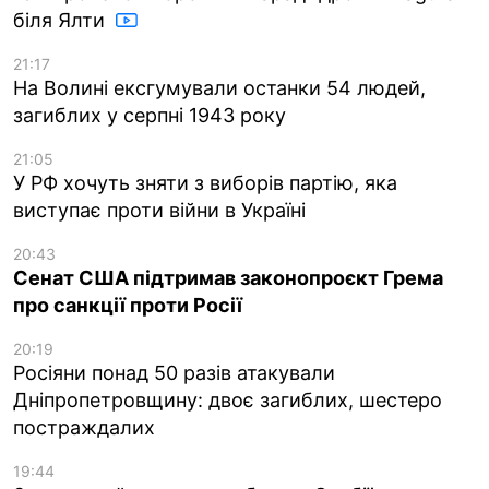
біля Ялти
21:17
На Волині ексгумували останки 54 людей,
загиблих у серпні 1943 року
21:05
У РФ хочуть зняти з виборів партію, яка
виступає проти війни в Україні
20:43
Сенат США підтримав законопроєкт Грема
про санкції проти Росії
20:19
Росіяни понад 50 разів атакували
Дніпропетровщину: двоє загиблих, шестеро
постраждалих
19:44