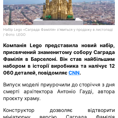
ua
ru
en
Набір Lego «Саграда Фамілія» з'явиться у продажу в листопаді
/ Фото: LEGO
Компанія Lego представила новий набір,
присвячений знаменитому собору Саграда
Фамілія в Барселоні. Він став найбільшим
набором в історії виробника та налічує 12
060 деталей, повідомляє
CNN
.
Випуск моделі приурочили до сторіччя з дня
смерті архітектора Антоніо Гауді, автора
проєкту храму.
Конструктор дозволяє відтворити
мініатюрну версію Саграда Фамілія