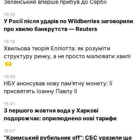
Зеленський вперше прибув до Сербії
19:29
У Росії після ударів по Wildberries заговорили
про хвилю банкрутств — Reuters
19:18
Хвильова теорія Елліотта: як розуміти
структуру ринку, а не просто малювати хвилі
19:05
НБУ анонсував нову пам’ятну монету: її
присвятять Іоанну Павлу II
18:41
З першого жовтня вода у Харкові
подорожчає: оприлюднено нові тарифи
18:07
”Кримський рубильник off”: СБС уразили ще