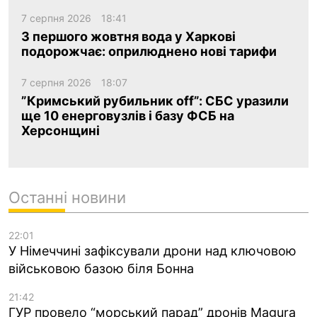
7 серпня 2026
18:41
З першого жовтня вода у Харкові
подорожчає: оприлюднено нові тарифи
7 серпня 2026
18:07
”Кримський рубильник off”: СБС уразили
ще 10 енерговузлів і базу ФСБ на
Херсонщині
Останні новини
22:01
У Німеччині зафіксували дрони над ключовою
військовою базою біля Бонна
21:42
ГУР провело “морський парад” дронів Magura