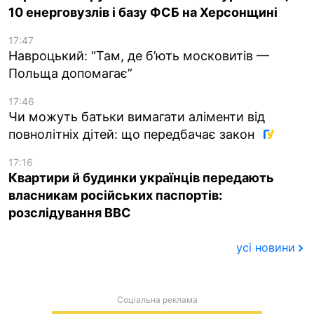
10 енерговузлів і базу ФСБ на Херсонщині
17:47
Навроцький: “Там, де б’ють московитів —
Польща допомагає”
17:46
Чи можуть батьки вимагати аліменти від
повнолітніх дітей: що передбачає закон
17:16
Квартири й будинки українців передають
власникам російських паспортів:
розслідування BBC
усі новини
Соціальна реклама