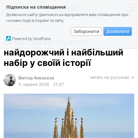
Підписка на сповіщення
Дозвольте сайту glavnoe.in.ua відправляти вам сповіщення про
головні події в Україні та світу.
Суспільство
новини
політика
Заборонити
Дозволити
про проєкт
суспільство
Powered by SendPulse
Lego презентувала
контакти
економіка
найдорожчий і найбільший
події
набір у своїй історії
кримінал
техно
читать на русском →
Віктор Алєксєєв
5 червня 2026
21:27
спорт
лонгріди
харків
архів
gambling