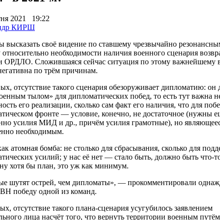
тня 2021
19:22
ндр КИРШ
ы высказать своё видение по ставшему чрезвычайно резонансны
 относительно необходимости наличия военного сценария возв
и ОРДЛО. Сложившаяся сейчас ситуация по этому важнейшему 
негативна по трём причинам.
ых, отсутствие такого сценария обезоруживает дипломатию: он
оенным тылом» для дипломатических побед, то есть тут важна н
ость его реализации, сколько сам факт его наличия, что для побе
тическом фронте — условие, конечно, не достаточное (нужны е
нно усилия МИД и др., причём усилия грамотные), но являющее
енно необходимым.
ак атомная бомба: не столько для сбрасывания, сколько для под
тических усилий; у нас её нет — стало быть, должно быть что-т
 ну хотя бы план, это уж как минимум.
е шутят острей, чем дипломаты», — прокомментировали однаж
ВН победу одной из команд.
ых, отсутствие такого плана-сценария усугубилось заявлением
ьного лица насчёт того, что вернуть территории военным путё