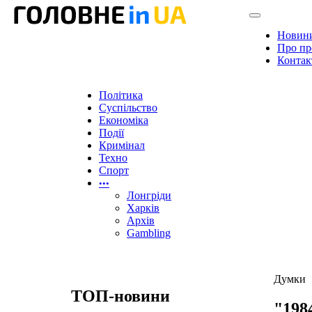
Новин
Про пр
Контак
Політика
Суспільство
Економіка
Події
Кримінал
Техно
Спорт
•••
Лонгріди
Харків
Архів
Gambling
Думки
ТОП-новини
"198