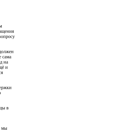
м
ращения
вопросу
 должен
е сама
д на
щё и
ся
держки
о
ды в
м мы