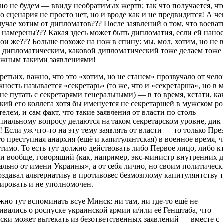
но не будем — ввиду необратимых жертв; так что получается, чт
о сценария не просто нет, но и вроде как и не предвидится! А че
лучае хотим от дипломатов??? После заявлений о том, что воеват
е намерены??? Какая здесь может быть дипломатия, если ей нанос
вои же??? Больше похоже на нож в спину: мы, мол, хотим, но не
а дипломатическим, каковой дипломатический тоже делаем тоже
ожным такими заявлениями!
третьих, важно, что это «хотим, но не станем» прозвучало от чело
жность называется «секретарь» (то же, что и «секретарша», но в
не путать с секретарями генеральными) — в то время, кстати, ка
кий его коллега хотя бы именуется не секретаршей в мужском род
телем, и сам факт, что такие заявления от власти по столь
иальному вопросу делаются на таком секретарском уровне, дик
! Если уж что-то на эту тему заявлять от власти — то только Пре
то преступная анархия (ещё и капитулянтская) в военное время, ч
тимо. То есть тут должно действовать либо Первое лицо, либо кт
ти вообще, говорящий (как, например, экс-министр внутренних д
льно от имени Украины», а от себя лично, но своим политичес
оздавал альтернативу в противовес безмозглому капитулянтству т
ировать и не уполномочен.
жно тут вспоминать всуе Минск: ни там, ни где-то ещё не
ивались о роспуске украинской армии и/или её Генштаба, что
ски может вытекать из безответственных заявлений — вместе с