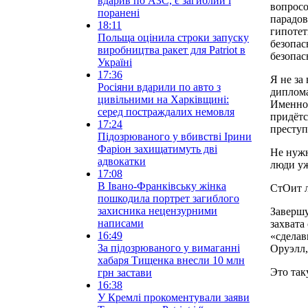
вдарив по АЗС, є загиблий і
вопросо
поранені
парадов
18:11
гипотет
Польща оцінила строки запуску
безопас
виробництва ракет для Patriot в
безопас
Україні
17:36
Я не за
Росіяни вдарили по авто з
диплома
цивільними на Харківщині:
Именно 
серед постраждалих немовля
придётс
17:24
преступ
Підозрюваного у вбивстві Ірини
Фаріон захищатимуть дві
Не нужн
адвокатки
люди уж
17:08
В Івано-Франківську жінка
СтОит л
пошкодила портрет загиблого
захисника нецензурними
Завершу
написами
захвата
16:49
«сделав
За підозрюваного у вимаганні
Оруэлл,
хабаря Тищенка внесли 10 млн
Это так
грн застави
16:38
У Кремлі прокоментували заяви