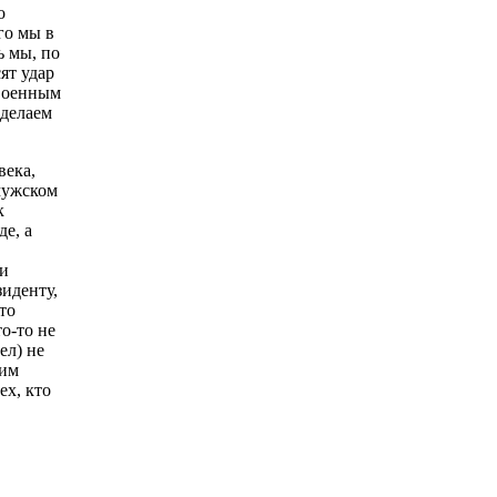
о
го мы в
ь мы, по
ят удар
 военным
 делаем
века,
 мужском
к
е, а
 и
зиденту,
то
о-то не
ел) не
ким
ех, кто