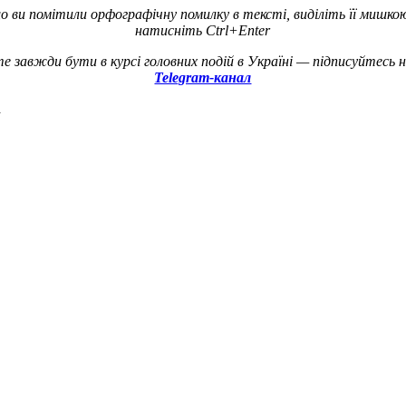
о ви помітили орфографічну помилку в тексті, виділіть її мишко
натисніть Ctrl+Enter
е завжди бути в курсі головних подій в Україні — підписуйтесь 
Telegram-канал
а