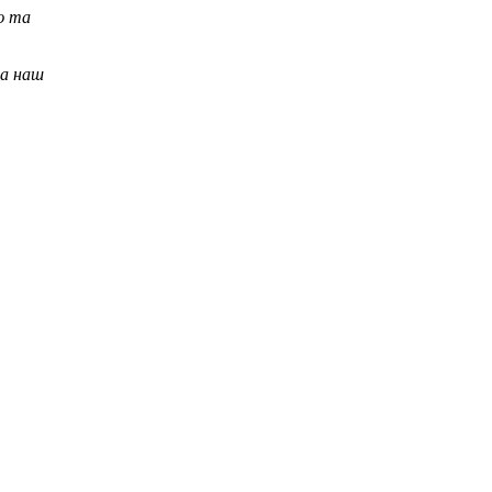
ю та
на наш