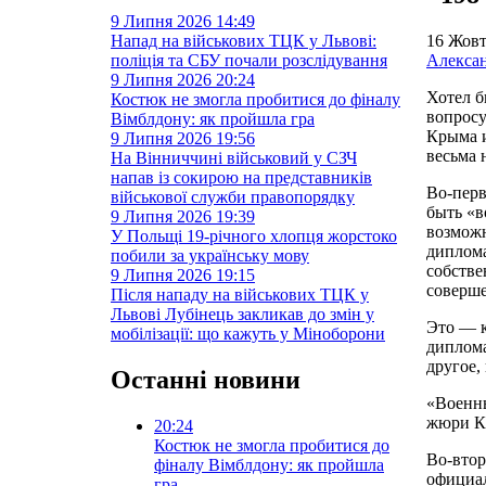
9 Липня 2026
14:49
Напад на військових ТЦК у Львові:
16 Жов
поліція та СБУ почали розслідування
Алекса
9 Липня 2026
20:24
Хотел б
Костюк не змогла пробитися до фіналу
вопросу
Вімблдону: як пройшла гра
Крыма 
9 Липня 2026
19:56
весьма 
На Вінниччині військовий у СЗЧ
напав із сокирою на представників
Во-перв
військової служби правопорядку
быть «в
9 Липня 2026
19:39
возможн
У Польщі 19-річного хлопця жорстоко
диплома
побили за українську мову
собстве
9 Липня 2026
19:15
соверш
Після нападу на військових ТЦК у
Львові Лубінець закликав до змін у
Это — к
мобілізації: що кажуть у Міноборони
диплома
другое,
Останні новини
«Военны
жюри К
20:24
Костюк не змогла пробитися до
Во-втор
фіналу Вімблдону: як пройшла
официал
гра