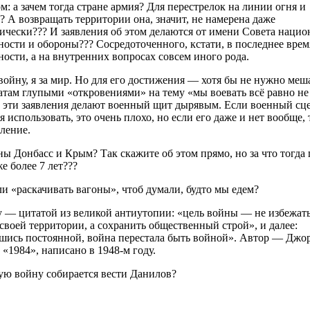
м: а зачем тогда стране армия? Для перестрелок на линии огня и
? А возвращать территории она, значит, не намерена даже
ически??? И заявления об этом делаются от имени Совета наци
ности и обороны??? Сосредоточенного, кстати, в последнее врем
ности, а на внутренних вопросах совсем иного рода.
 войну, я за мир. Но для его достижения — хотя бы не нужно меш
там глупыми «откровениями» на тему «мы воевать всё равно не
эти заявления делают военный щит дырявым. Если военный сц
я использовать, это очень плохо, но если его даже и нет вообще, 
ление.
ы Донбасс и Крым? Так скажите об этом прямо, но за что тогда
е более 7 лет???
и «раскачивать вагоны», чтоб думали, будто мы едем?
 — цитатой из великой антиутопии: «цель войны — не избежат
 своей территории, а сохранить общественный строй», и далее:
шись постоянной, война перестала быть войной». Автор — Джо
 «1984», написано в 1948-м году.
ую войну собирается вести Данилов?