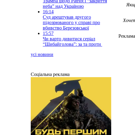
Трампа щодо Patriot і “закриття
Якщ
неба” над Україною
16:14
Суд арештував другого
Хочет
підозрюваного у справі про
вбивство Березовської
15:57
Реклам
Чи варто дивитися серіал
“Шибайголова”: за та проти
усі новини
Соціальна реклама