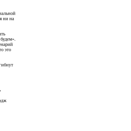
ональной
я ни на
ать
 будем».
енарий
то это
 гибнут
ь
рдж