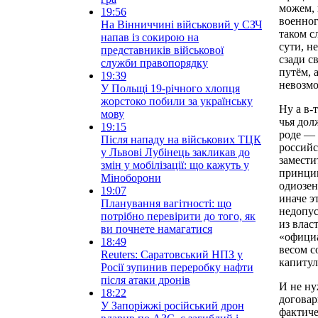
можем, 
19:56
военног
На Вінниччині військовий у СЗЧ
таком с
напав із сокирою на
сути, н
представників військової
сзади с
служби правопорядку
путём, 
19:39
невозм
У Польщі 19-річного хлопця
жорстоко побили за українську
Ну а в-
мову
чья дол
19:15
роде — 
Після нападу на військових ТЦК
российс
у Львові Лубінець закликав до
замести
змін у мобілізації: що кажуть у
принцип
Міноборони
одиозен
19:07
иначе э
Планування вагітності: що
недопус
потрібно перевірити до того, як
из влас
ви почнете намагатися
«официа
18:49
весом с
Reuters: Саратовський НПЗ у
капитул
Росії зупинив переробку нафти
після атаки дронів
И не ну
18:22
договар
У Запоріжжі російський дрон
фактиче