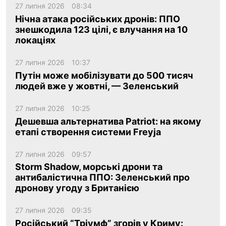
27 липня 2026
08:34
Нічна атака російських дронів: ППО
знешкодила 123 цілі, є влучання на 10
локаціях
27 липня 2026
10:37
Путін може мобілізувати до 500 тисяч
людей вже у жовтні, — Зеленський
27 липня 2026
10:25
Дешевша альтернатива Patriot: на якому
етапі створення системи Freyja
27 липня 2026
09:57
Storm Shadow, морські дрони та
антибалістична ППО: Зеленський про
дронову угоду з Британією
27 липня 2026
09:35
Російський “Тріумф” згорів у Криму: