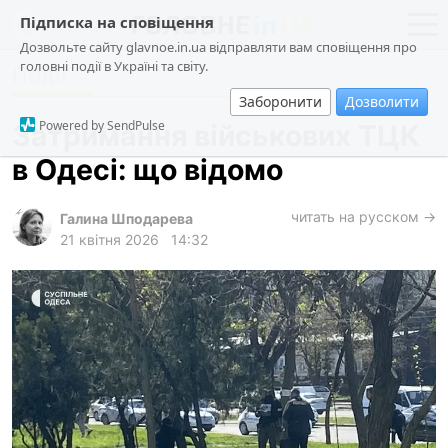
Підписка на сповіщення
Дозвольте сайту glavnoe.in.ua відправляти вам сповіщення про
головні події в Україні та світу.
Події
новини
політика
Заборонити
Дозволити
про проєкт
суспільство
Powered by SendPulse
Затримання військових ТЦК
контакти
економіка
в Одесі: що відомо
події
кримінал
читать на русском →
Галина Шподарева
21 квітня 2026
14:32
техно
спорт
лонгріди
харків
архів
gambling