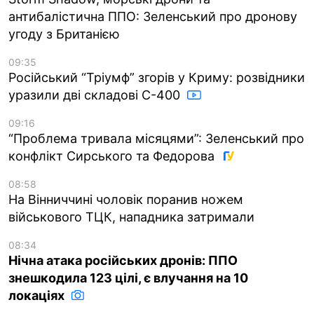
антибалістична ППО: Зеленський про дронову
угоду з Британією
09:35
Російський “Тріумф” згорів у Криму: розвідники
уразили дві складові С-400
09:16
“Проблема тривала місяцями”: Зеленський про
конфлікт Сирського та Федорова
08:58
На Вінниччині чоловік поранив ножем
військового ТЦК, нападника затримали
08:34
Нічна атака російських дронів: ППО
знешкодила 123 цілі, є влучання на 10
локаціях