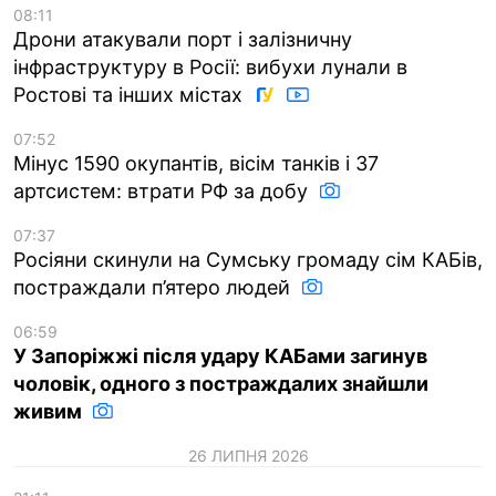
08:11
Дрони атакували порт і залізничну
інфраструктуру в Росії: вибухи лунали в
Ростові та інших містах
07:52
Мінус 1590 окупантів, вісім танків і 37
артсистем: втрати РФ за добу
07:37
Росіяни скинули на Сумську громаду сім КАБів,
постраждали п’ятеро людей
06:59
У Запоріжжі після удару КАБами загинув
чоловік, одного з постраждалих знайшли
живим
26 ЛИПНЯ 2026