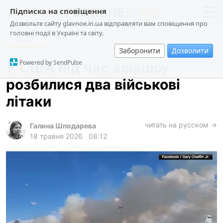
Підписка на сповіщення
Дозвольте сайту glavnoe.in.ua відправляти вам сповіщення про
головні події в Україні та світу.
Події
новини
політика
Заборонити
Дозволити
про проєкт
суспільство
Powered by SendPulse
У США під час авіашоу
контакти
економіка
розбилися два військові
події
літаки
кримінал
техно
читать на русском →
Галина Шподарева
18 травня 2026
08:12
спорт
лонгріди
харків
архів
gambling