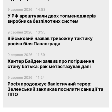
9 серпня 2026
14:53
У РФ арештували двох топменеджерів
виробника безпілотних систем
9 серпня 2026
13:55
Військовий назвав тривожну тактику
росіян біля Павлограда
9 серпня 2026
11:59
Хантер Байден заявив про погіршення
стану батька: рак метастазував далі
9 серпня 2026
11:24
Росія продовжує балістичний терор:
Зеленський закликав посилити санкції та
ППО