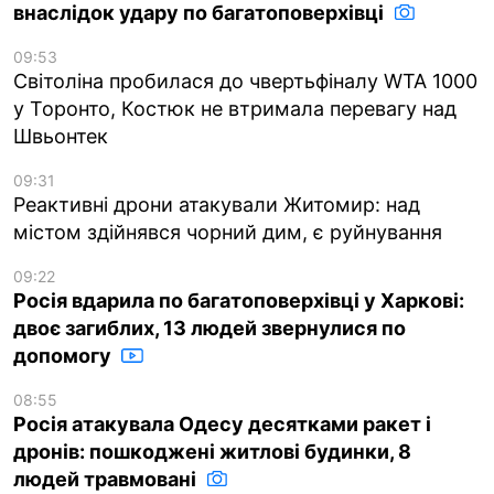
внаслідок удару по багатоповерхівці
09:53
Світоліна пробилася до чвертьфіналу WTA 1000
у Торонто, Костюк не втримала перевагу над
Швьонтек
09:31
Реактивні дрони атакували Житомир: над
містом здійнявся чорний дим, є руйнування
09:22
Росія вдарила по багатоповерхівці у Харкові:
двоє загиблих, 13 людей звернулися по
допомогу
08:55
Росія атакувала Одесу десятками ракет і
дронів: пошкоджені житлові будинки, 8
людей травмовані