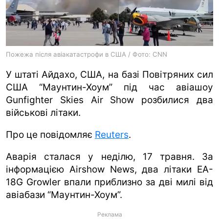
ua
ru
en
Пожежа після авіакатастрофи в США / Фото: CNN
У штаті Айдахо, США, на базі Повітряних сил
США “Маунтин-Хоум” під час авіашоу
Gunfighter Skies Air Show розбилися два
військові літаки.
Про це повідомляє
Reuters
.
Аварія сталася у неділю, 17 травня. За
інформацією Airshow News, два літаки EA-
18G Growler впали приблизно за дві милі від
авіабази “Маунтин-Хоум”.
Реклама