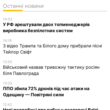
Останні новини
14:53
У РФ арештували двох топменеджерів
виробника безпілотних систем
14:16
З відео Трампа та Білого дому прибрали пісні
Тейлор Свіфт
13:55
Військовий назвав тривожну тактику росіян
біля Павлограда
13:23
ППО збила 72% дронів під час атаки на
Одещину — Повітряні сили
12:42
Нові подробиці про вибух у ресторані Balzi