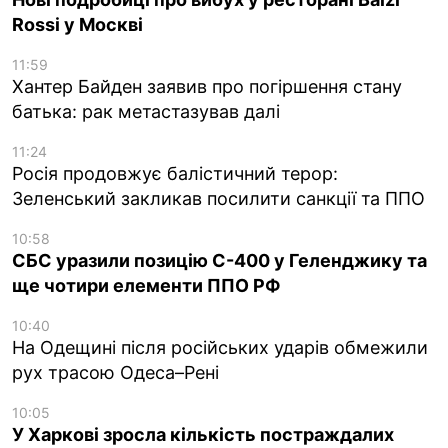
Rossi у Москві
11:59
Хантер Байден заявив про погіршення стану
батька: рак метастазував далі
11:24
Росія продовжує балістичний терор:
Зеленський закликав посилити санкції та ППО
10:58
СБС уразили позицію С-400 у Геленджику та
ще чотири елементи ППО РФ
10:40
На Одещині після російських ударів обмежили
рух трасою Одеса–Рені
10:05
У Харкові зросла кількість постраждалих