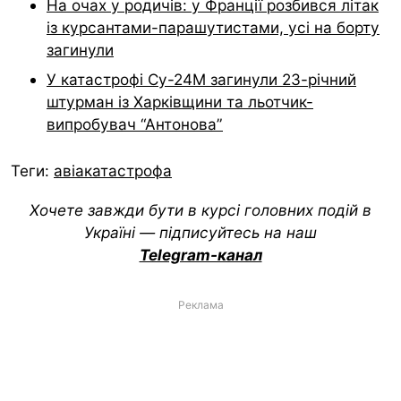
На очах у родичів: у Франції розбився літак
із курсантами-парашутистами, усі на борту
загинули
У катастрофі Су-24М загинули 23-річний
штурман із Харківщини та льотчик-
випробувач “Антонова”
Теги:
авіакатастрофа
Хочете завжди бути в курсі головних подій в
Україні — підписуйтесь на наш
Telegram-канал
Реклама