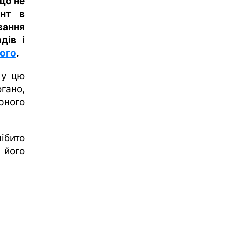
що не
онт в
вання
дів і
ого
.
 у цю
огано,
рного
ібито
 його