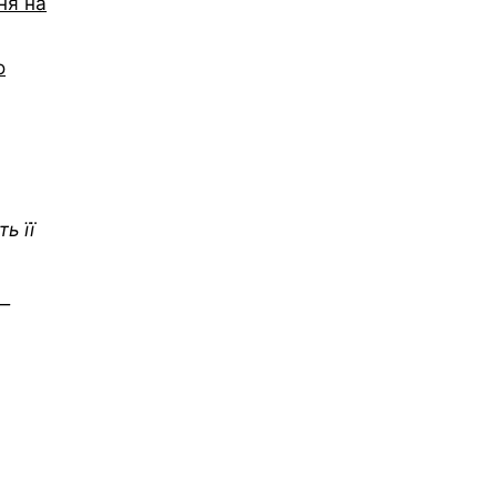
ня на
о
ь її
 —