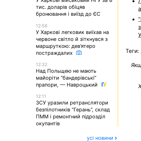
У Харкові військовий НГУ за 8
тис. доларів обіцяв
а
бронювання і виїзд до ЄС
12:56
з
У Харкові легковик виїхав на
У
червоне світло й зіткнувся з
маршруткою: дев’ятеро
Теги:
постраждалих
Якщ
12:32
Над Польщею не мають
майоріти “бандерівські”
прапори, — Навроцький
Х
12:11
ЗСУ уразили ретранслятори
безпілотників “Герань”, склад
ПММ і ремонтний підрозділ
окупантів
усі новини