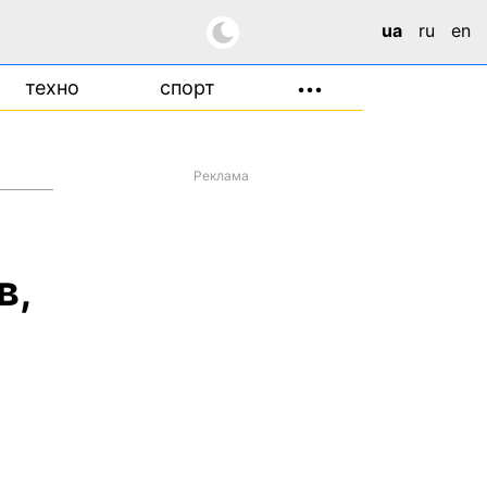
ua
ru
en
техно
спорт
•••
Реклама
в,