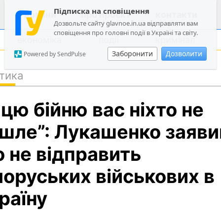
Підписка на сповіщення
новини
про проєкт
контакти
Дозвольте сайту glavnoe.in.ua відправляти вам
сповіщення про головні події в Україні та світу.
економіка
події
кримінал
Заборонити
Дозволити
Powered by SendPulse
тика
політика
 цю бійню вас ніхто не
суспільство
економіка
шле”: Лукашенко заяви
події
 не відправить
кримінал
лоруських військових в
техно
спорт
раїну
лонгріди