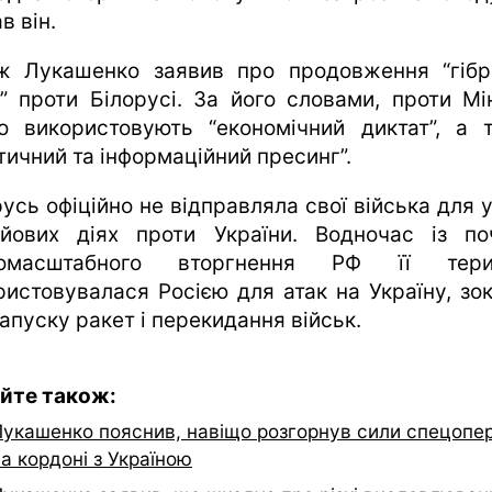
в він.
ж Лукашенко заявив про продовження “гібр
и” проти Білорусі. За його словами, проти Мі
то використовують “економічний диктат”, а 
тичний та інформаційний пресинг”.
усь офіційно не відправляла свої війська для 
йових діях проти України. Водночас із по
номасштабного вторгнення РФ її терит
ристовувалася Росією для атак на Україну, зо
апуску ракет і перекидання військ.
йте також:
Лукашенко пояснив, навіщо розгорнув сили спецопе
а кордоні з Україною