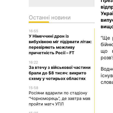
През
відп
Укра
Останні новини
випу
вищо
16:55
У Німеччині дрон із
“Ще 
вибухівкою міг підірвати літак:
бійню
перевіряють можливу
що в
причетність Росії – FT
розв
16:22
За втечу з військової частини
Водн
брали до $8 тисяч: викрито
існу
схему у чотирьох областях
слова
15:58
Росіяни вдарили по стадіону
“Чорноморець”, де завтра мав
пройти матч УПЛ