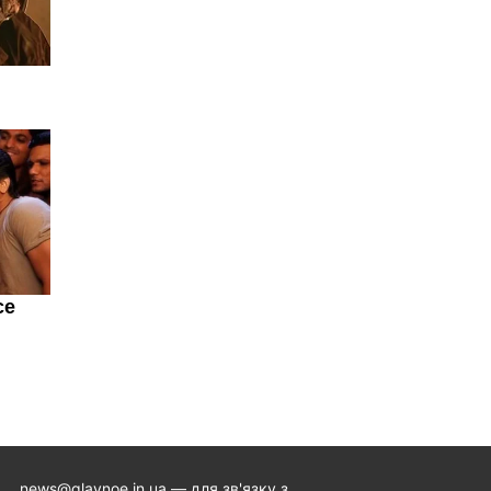
news@glavnoe.in.ua
— для зв'язку з