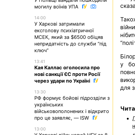
сказа
могилу воїнів УПА
14:00
Тако
У Харкові затримали
війн
ексголову психіатричної
ніби
МСЕК, який за $6500 обіцяв
“полі
непридатність до служби “під
ключ”
Білор
13:41
у бо
Кая Каллас оголосила про
пов
нові санкції ЄС проти Росії
вико
через удари по Україні
для з
13:30
РФ формує бойові підрозділи з
українських
Чита
військовополонених і відкрито
про це заявляє, — ISW
н
13:00