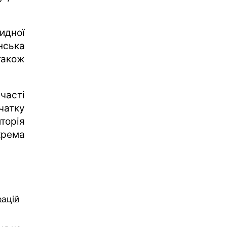
идної
нська
також
участі
чатку
орія
крема
рацій