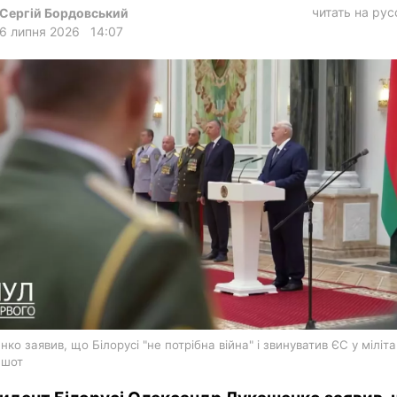
харків
читать на ру
Сергій Бордовський
6 липня 2026
14:07
архів
gambling
ко заявив, що Білорусі "не потрібна війна" і звинуватив ЄС у міліта
ншот