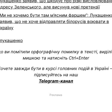
Лукашенко заявив, що шкодує про різкі висловлюван
дресу Зеленського, але висунув нові претензії
“Ми не хочемо бути там м’ясним фаршем”: Лукашенк
аявив, що не хоче відправляти білорусів воювати в
країну
лукашенко
о ви помітили орфографічну помилку в тексті, виділіт
мишкою та натисніть Ctrl+Enter
очете завжди бути в курсі головних подій в Україні
підписуйтесь на наш
Telegram-канал
Реклама