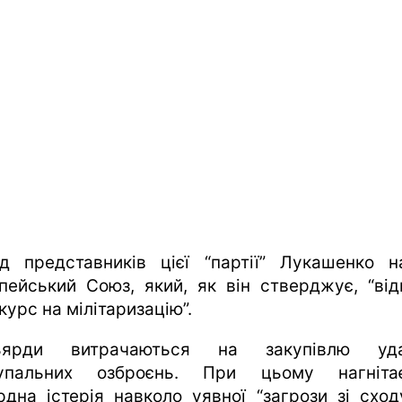
д представників цієї “партії” Лукашенко н
пейський Союз, який, як він стверджує, “від
курс на мілітаризацію”.
льярди витрачаються на закупівлю уда
упальних озброєнь. При цьому нагніта
рдна істерія навколо уявної “загрози зі сход