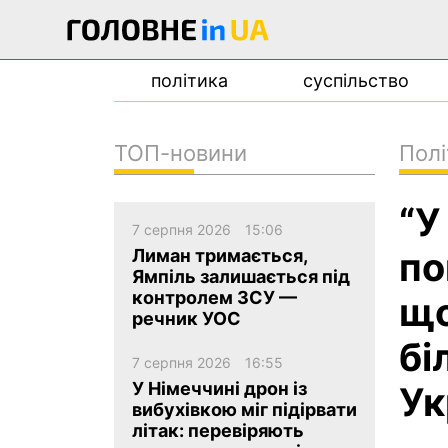
політика
суспільство
ТОП-новини
Полі
новини
“У
про проєкт
7 серпня 2026
15:06
контакти
по
Лиман тримається,
Ямпіль залишається під
контролем ЗСУ —
що
речник УОС
бі
7 серпня 2026
16:55
У Німеччині дрон із
Ук
вибухівкою міг підірвати
літак: перевіряють