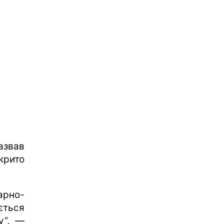
азвав
крито
рно-
ється
у”, —