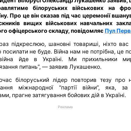
идент Білорусі Олександр Лукашенко заявив, 
равлятиме білоруських військових на фр
їну. Про це він сказав під час церемонії вшану
скників вищих військових навчальних закла
го офіцерського складу, повідомляє
Пул Перв
раз підкреслюю, шановні товариші, ніхто вас
 посилати не буде. Війна нам не потрібна, це п
ійна йде в Україні. Ми прихильники ми
’язання питань”, — заявив Лукашенко.
очас білоруський лідер повторив тезу про н
вання міжнародної “партії війни”, яка, за
ми, прагне затягування бойових дій в Україні.
Реклама