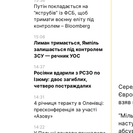
15:36
Путін покладається на
”яструбів” із ФСБ, щоб
тримати воєнну еліту під
контролем – Bloomberg
15:06
Лиман тримається, Ямпіль
залишається під контролем
ЗСУ — речник УОС
14:37
Росіяни вдарили з РСЗО по
Ізюму: двоє загиблих,
четверо постраждалих
Сере
Євро
14:31
взяв 
4 річниця теракту в Оленівці:
пресконференція за участі
“Мі
«Азову»
наст
14:22
абсу
У Польщі вандали пошкодили