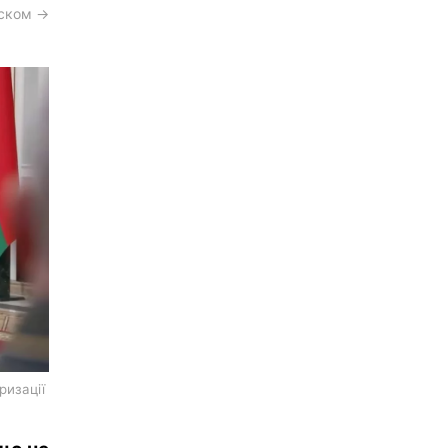
сском →
ризації