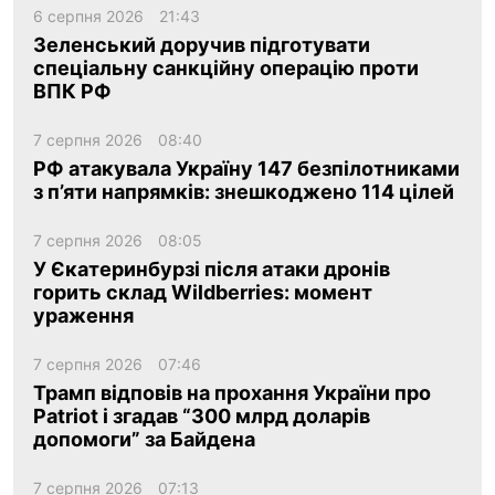
6 серпня 2026
21:43
Зеленський доручив підготувати
спеціальну санкційну операцію проти
ВПК РФ
7 серпня 2026
08:40
РФ атакувала Україну 147 безпілотниками
з п’яти напрямків: знешкоджено 114 цілей
7 серпня 2026
08:05
У Єкатеринбурзі після атаки дронів
горить склад Wildberries: момент
ураження
7 серпня 2026
07:46
Трамп відповів на прохання України про
Patriot і згадав “300 млрд доларів
допомоги” за Байдена
7 серпня 2026
07:13