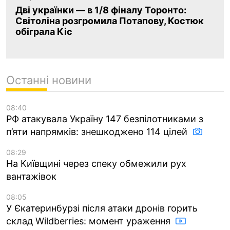
Дві українки — в 1/8 фіналу Торонто:
Світоліна розгромила Потапову, Костюк
обіграла Кіс
Останні новини
08:40
РФ атакувала Україну 147 безпілотниками з
п’яти напрямків: знешкоджено 114 цілей
08:29
На Київщині через спеку обмежили рух
вантажівок
08:05
У Єкатеринбурзі після атаки дронів горить
склад Wildberries: момент ураження