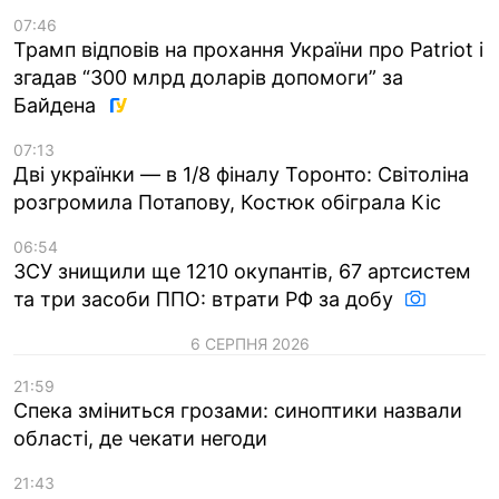
07:46
Трамп відповів на прохання України про Patriot і
згадав “300 млрд доларів допомоги” за
Байдена
07:13
Дві українки — в 1/8 фіналу Торонто: Світоліна
розгромила Потапову, Костюк обіграла Кіс
06:54
ЗСУ знищили ще 1210 окупантів, 67 артсистем
та три засоби ППО: втрати РФ за добу
6 СЕРПНЯ 2026
21:59
Спека зміниться грозами: синоптики назвали
області, де чекати негоди
21:43