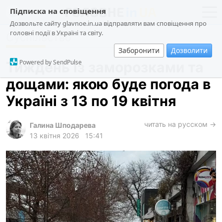
Підписка на сповіщення
Дозвольте сайту glavnoe.in.ua відправляти вам сповіщення про
головні події в Україні та світу.
Суспільство
новини
політика
Заборонити
Дозволити
про проєкт
суспільство
Powered by SendPulse
Тиждень із заморозками та
контакти
економіка
дощами: якою буде погода в
події
Україні з 13 по 19 квітня
кримінал
техно
читать на русском →
Галина Шподарева
13 квітня 2026
15:41
спорт
лонгріди
харків
архів
gambling