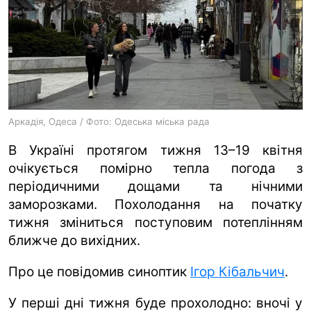
ua
ru
en
Аркадія, Одеса / Фото: Одеська міська рада
В Україні протягом тижня 13–19 квітня
очікується помірно тепла погода з
періодичними дощами та нічними
заморозками. Похолодання на початку
тижня зміниться поступовим потеплінням
ближче до вихідних.
Про це повідомив синоптик
Ігор Кібальчич
.
У перші дні тижня буде прохолодно: вночі у