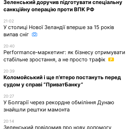
Зеленський доручив підготувати спеціальну
санкційну операцію проти ВПК РФ
21:02
У столиці Нової Зеландії вперше за 15 років
випав сніг
20:40
Performance-маркетинг: як бізнесу отримувати
стабільне зростання, а не просто трафік
20:39
Коломойський і ще п’ятеро постануть перед
судом у справі “ПриватБанку”
20:27
У Болгарії через рекордне обміління Дунаю
знайшли рештки мамонта
20:14
Зеленський повідомив про нову допомогу