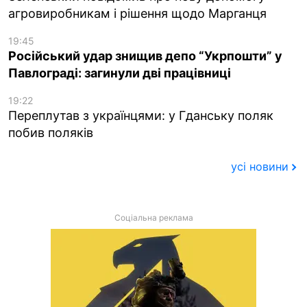
агровиробникам і рішення щодо Марганця
19:45
Російський удар знищив депо “Укрпошти” у
Павлограді: загинули дві працівниці
19:22
Переплутав з українцями: у Гданську поляк
побив поляків
усі новини
Соціальна реклама