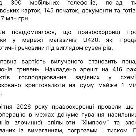
ад 300 мобільних телефонів, понад ти
вських карток, 145 печаток, документи та готі
7 млн грн.
ше повідомлялося, що правоохоронці пр
ки у мережі магазинів U420, які прод
тичні речовини під виглядом сувенірів.
нтовна вартість вилученого становить пон
йонів гривень. Накладено арешт на 416 рах
’єктів господарювання задіяних у схем
оковано криптовалюти на суму майже 1 мі
.
вітня 2026 року правоохоронці провели ще
операцію в межах документування насильни
инів злочинної спільноти “Хімпром” та злоч
язаних із вимаганням, погрозами і тиском. 