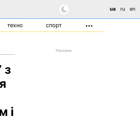
ua
ru
en
техно
спорт
•••
Реклама
 з
ія
м і