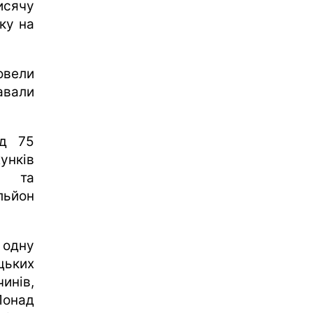
сячу
вку на
овели
авали
ад 75
унків
і та
льйон
 одну
цьких
инів,
Понад