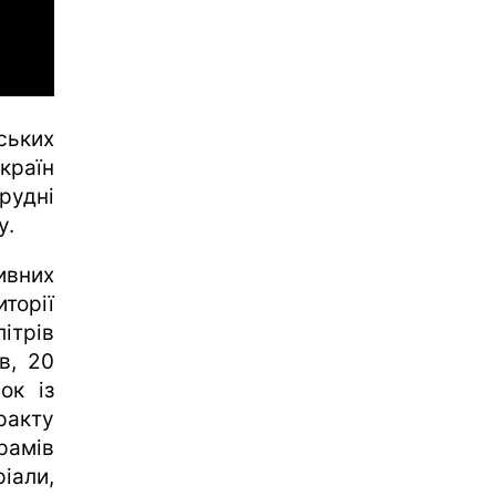
ських
країн
рудні
у.
ивних
торії
ітрів
в, 20
ок із
ракту
рамів
іали,