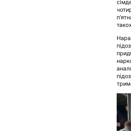
сімд
чоти
п’ятн
тако
Нара
підоз
прид
нарк
анал
підо
трим