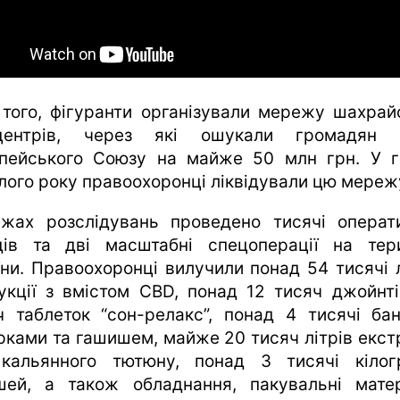
 того, фігуранти організували мережу шахрай
-центрів, через які ошукали громадян 
пейського Союзу на майже 50 млн грн. У г
лого року правоохоронці ліквідували цю мереж
жах розслідувань проведено тисячі операт
дів та дві масштабні спецоперації на тери
їни. Правоохоронці вилучили понад 54 тисячі л
укції з вмістом CBD, понад 12 тисяч джойнті
ч таблеток “сон-релакс”, понад 4 тисячі бан
рками та гашишем, майже 20 тисяч літрів екст
кальянного тютюну, понад 3 тисячі кілог
шей, а також обладнання, пакувальні матер