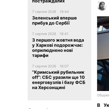
постраждалих
7 серпня 2026
19:44
Зеленський вперше
прибув до Сербії
7 серпня 2026
18:41
ua
ru
en
З першого жовтня вода
у Харкові подорожчає:
оприлюднено нові
тарифи
7 серпня 2026
18:07
”Кримський рубильник
off”: СБС уразили ще 10
енерговузлів і базу ФСБ
на Херсонщині
Обшуки
В Ук