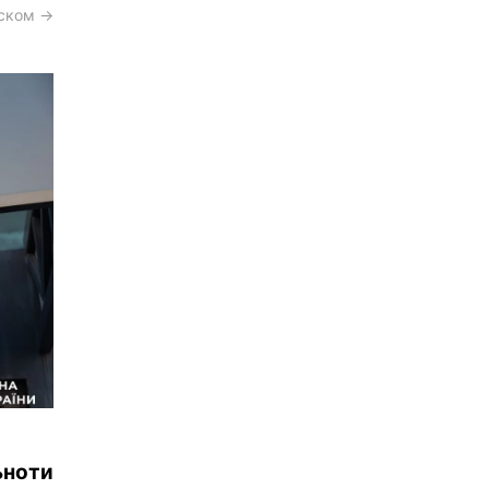
сском →
ьноти