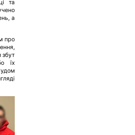
ці та
учено
ень, а
м про
лення,
 збут
бо їх
Судом
гляді