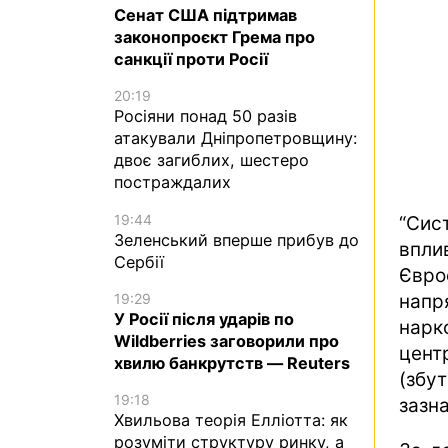
Сенат США підтримав
законопроєкт Грема про
санкції проти Росії
20:19
Росіяни понад 50 разів
атакували Дніпропетровщину:
двоє загиблих, шестеро
постраждалих
19:44
“Сис
Зеленський вперше прибув до
впли
Сербії
Євро
19:29
напр
У Росії після ударів по
нарк
Wildberries заговорили про
цент
хвилю банкрутств — Reuters
(збут
19:18
зазна
Хвильова теорія Елліотта: як
розуміти структуру ринку, а