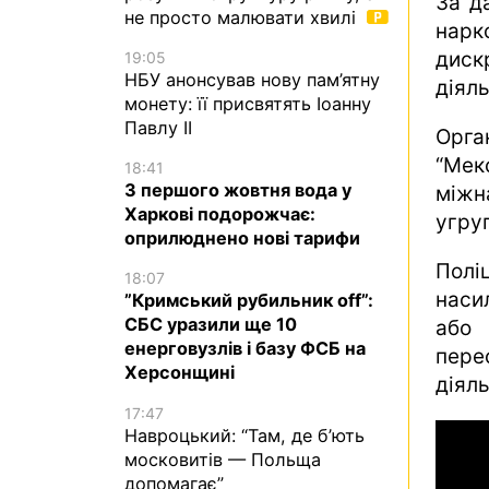
За д
не просто малювати хвилі
нарк
диск
19:05
НБУ анонсував нову пам’ятну
діяль
монету: її присвятять Іоанну
Павлу II
Орга
“Ме
18:41
З першого жовтня вода у
між
Харкові подорожчає:
угру
оприлюднено нові тарифи
Пол
18:07
наси
”Кримський рубильник off”:
СБС уразили ще 10
або
енерговузлів і базу ФСБ на
пер
Херсонщині
діял
17:47
Навроцький: “Там, де б’ють
московитів — Польща
допомагає”