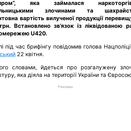
мпром”, яка займалася наркоторгів
ильницькими злочинами та шахрайст
нтовна вартість вилученої продукції перевищ
грн. Встановлено зв’язок із ліквідованою р
омережею U420.
лі під час брифінгу повідомив голова Нацполіц
вський
22 квітня.
ого словами, йдеться про розгалужену зло
туру, яка діяла на території України та Євросою
Реклама