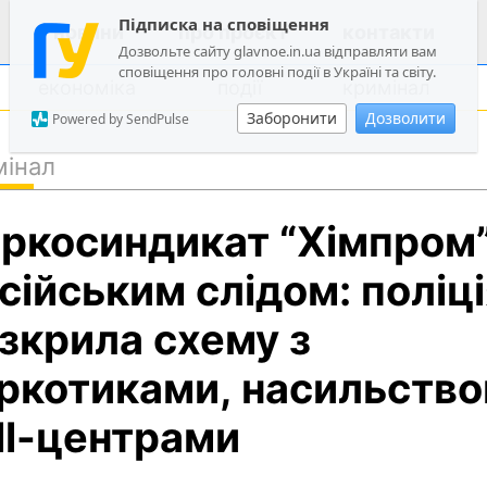
Підписка на сповіщення
новини
про проєкт
контакти
Дозвольте сайту glavnoe.in.ua відправляти вам
сповіщення про головні події в Україні та світу.
економіка
події
кримінал
Заборонити
Дозволити
Powered by SendPulse
мінал
політика
ркосиндикат “Хімпром”
суспільство
економіка
сійським слідом: поліц
події
зкрила схему з
кримінал
ркотиками, насильство
техно
спорт
ll-центрами
лонгріди