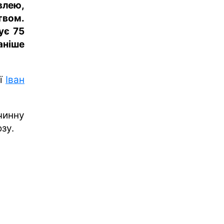
лею,
вом.
ує 75
аніше
ії
Іван
чинну
зу.