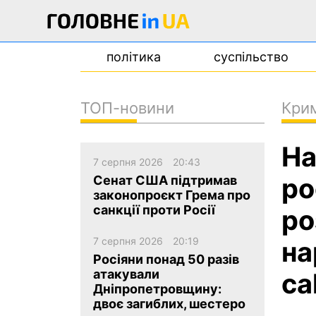
політика
суспільство
ТОП-новини
Кри
новини
На
про проєкт
7 серпня 2026
20:43
контакти
ро
Сенат США підтримав
законопроєкт Грема про
санкції проти Росії
ро
7 серпня 2026
20:19
на
Росіяни понад 50 разів
атакували
ca
Дніпропетровщину:
двоє загиблих, шестеро