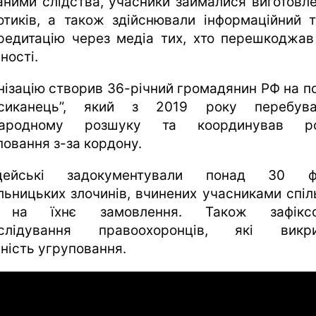
аними слідства, учасники займалися виготовл
отиків, а також здійснювали інформаційний т
редитацію через медіа тих, хто перешкоджав 
ності.
нізацію створив 36-річний громадянин РФ на п
ксиканець”, який з 2019 року перебув
народному розшуку та координував ро
повання з-за кордону.
іцейські задокументували понад 30 фа
льницьких злочинів, вчинених учасниками спіл
 на їхнє замовлення. Також зафіксо
еслідування правоохоронців, які викри
ьність угруповання.