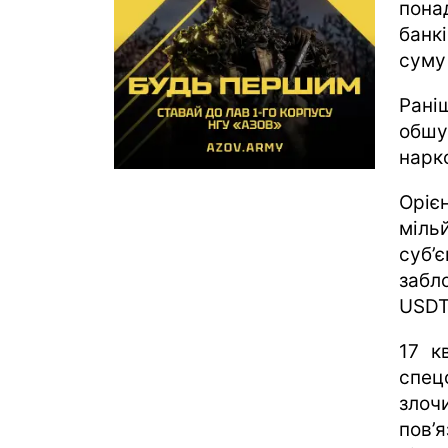
пон
банкі
суму 
Рані
обшу
нарко
Оріє
міль
суб
забл
USDT
17 к
спец
злоч
пов’