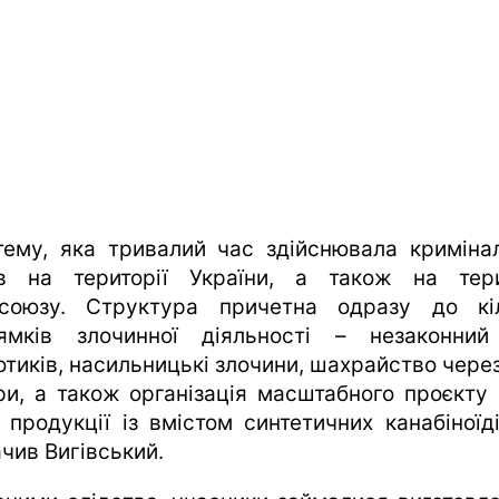
тему, яка тривалий час здійснювала криміна
в на території України, а також на тери
союзу. Структура причетна одразу до кі
ямків злочинної діяльності – незаконний
отиків, насильницькі злочини, шахрайство через
ри, а також організація масштабного проєкту
 продукції із вмістом синтетичних канабіноїді
чив Вигівський.