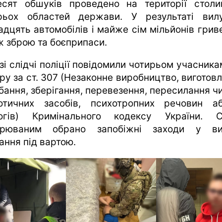
есят обшуків проведено на території столи
рьох областей держави. У результаті вил
адцять автомобілів і майже сім мільйонів грив
ж зброю та боєприпаси.
зі слідчі поліції повідомили чотирьом учасника
ру за ст. 307 (Незаконне виробництво, виготов
бання, зберігання, перевезення, пересилання чи
отичних засобів, психотропних речовин а
огів) Кримінального кодексу України. 
зрюваним обрано запобіжні заходи у ви
ання під вартою.