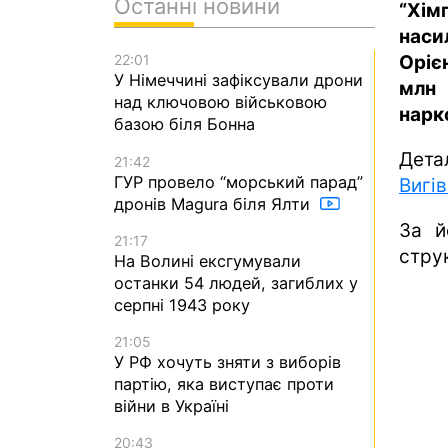
Останні новини
“Хі
нас
Оріє
22:01
У Німеччині зафіксували дрони
млн 
над ключовою військовою
нарк
базою біля Бонна
Дета
21:42
ГУР провело “морський парад”
Вигі
дронів Magura біля Ялти
За й
21:17
струк
На Волині ексгумували
останки 54 людей, загиблих у
серпні 1943 року
21:05
У РФ хочуть зняти з виборів
партію, яка виступає проти
війни в Україні
20:43