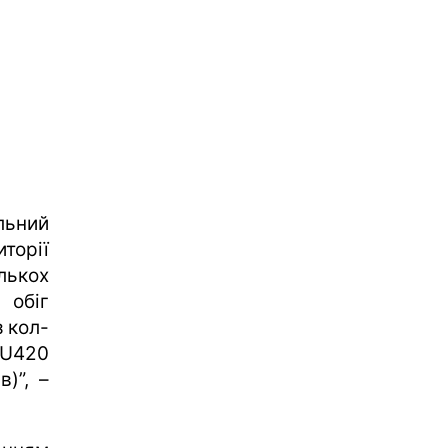
льний
торії
лькох
 обіг
 кол-
 U420
в)”, –