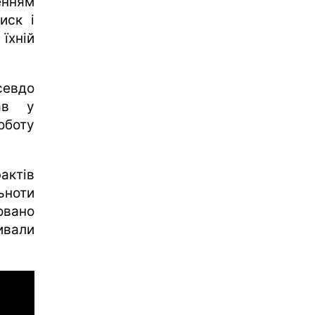
енням
иск і
їхній
севдо
ав у
боту
ктів
ьноти
вано
вали