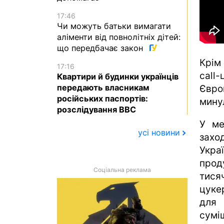
17:46
Чи можуть батьки вимагати
аліменти від повнолітніх дітей:
що передбачає закон
Крім
17:16
call
Квартири й будинки українців
передають власникам
Євро
російських паспортів:
мину
розслідування BBC
У ме
усі новини
захо
Укра
прод
Соціальна реклама
тися
цуке
для 
сумі