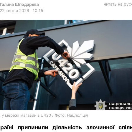
харків
читать на ру
Галина Шподарева
22 квітня 2026
10:15
архів
gambling
 у мережі магазинів U420 / Фото: Нацполіція
раїні припинили діяльність злочинної спіл