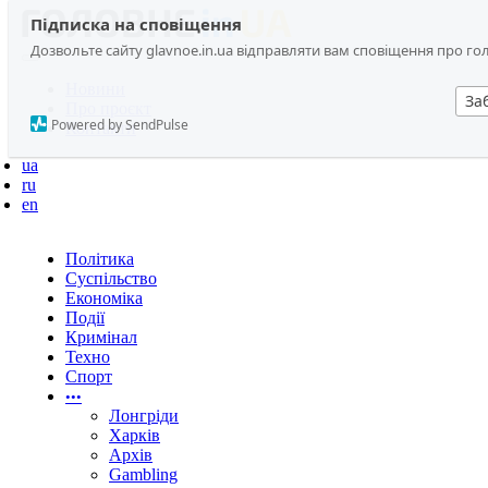
Підписка на сповіщення
Дозвольте сайту glavnoe.in.ua відправляти вам сповіщення про головн
Новини
За
Про проєкт
Powered by SendPulse
Контакти
ua
ru
en
Політика
Суспільство
Економіка
Події
Кримінал
Техно
Спорт
•••
Лонгріди
Харків
Архів
Gambling