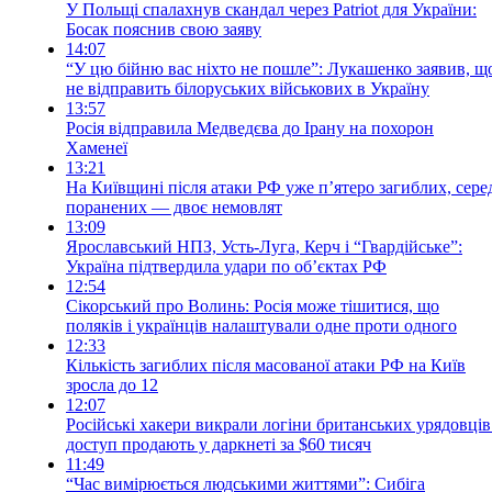
У Польщі спалахнув скандал через Patriot для України:
Босак пояснив свою заяву
14:07
“У цю бійню вас ніхто не пошле”: Лукашенко заявив, щ
не відправить білоруських військових в Україну
13:57
Росія відправила Медведєва до Ірану на похорон
Хаменеї
13:21
На Київщині після атаки РФ уже пʼятеро загиблих, сере
поранених — двоє немовлят
13:09
Ярославський НПЗ, Усть-Луга, Керч і “Гвардійське”:
Україна підтвердила удари по об’єктах РФ
12:54
Сікорський про Волинь: Росія може тішитися, що
поляків і українців налаштували одне проти одного
12:33
Кількість загиблих після масованої атаки РФ на Київ
зросла до 12
12:07
Російські хакери викрали логіни британських урядовців
доступ продають у даркнеті за $60 тисяч
11:49
“Час вимірюється людськими життями”: Сибіга