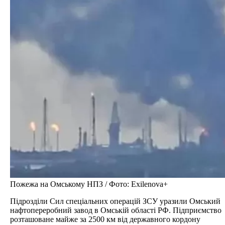
Пожежа на Омському НПЗ / Фото: Exilenova+
Підрозділи Сил спеціальних операцій ЗСУ уразили Омський
нафтопереробний завод в Омській області РФ. Підприємство
розташоване майже за 2500 км від державного кордону