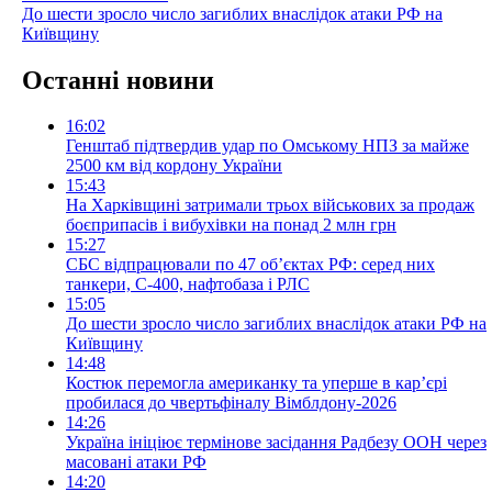
До шести зросло число загиблих внаслідок атаки РФ на
Київщину
Останні новини
16:02
Генштаб підтвердив удар по Омському НПЗ за майже
2500 км від кордону України
15:43
На Харківщині затримали трьох військових за продаж
боєприпасів і вибухівки на понад 2 млн грн
15:27
СБС відпрацювали по 47 об’єктах РФ: серед них
танкери, С-400, нафтобаза і РЛС
15:05
До шести зросло число загиблих внаслідок атаки РФ на
Київщину
14:48
Костюк перемогла американку та уперше в кар’єрі
пробилася до чвертьфіналу Вімблдону-2026
14:26
Україна ініціює термінове засідання Радбезу ООН через
масовані атаки РФ
14:20