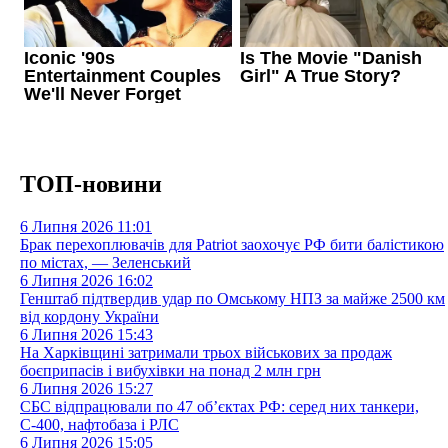
ТОП-новини
6 Липня 2026
11:01
Брак перехоплювачів для Patriot заохочує РФ бити балістикою
по містах, — Зеленський
6 Липня 2026
16:02
Генштаб підтвердив удар по Омському НПЗ за майже 2500 км
від кордону України
6 Липня 2026
15:43
На Харківщині затримали трьох військових за продаж
боєприпасів і вибухівки на понад 2 млн грн
6 Липня 2026
15:27
СБС відпрацювали по 47 об’єктах РФ: серед них танкери,
С-400, нафтобаза і РЛС
6 Липня 2026
15:05