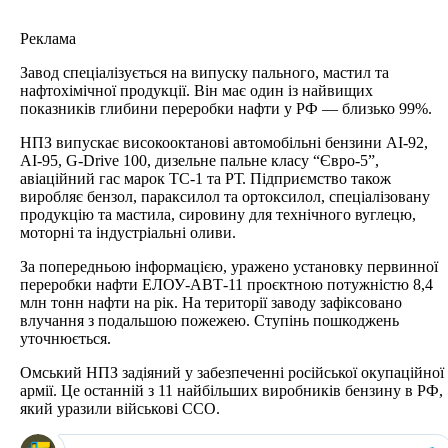
Реклама
Завод спеціалізується на випуску пального, мастил та
нафтохімічної продукції. Він має один із найвищих
показників глибини переробки нафти у РФ — близько 99%.
НПЗ випускає високооктанові автомобільні бензини АІ-92,
АІ-95, G-Drive 100, дизельне пальне класу “Євро-5”,
авіаційний гас марок ТС-1 та РТ. Підприємство також
виробляє бензол, параксилол та ортоксилол, спеціалізовану
продукцію та мастила, сировину для технічного вуглецю,
моторні та індустріальні оливи.
За попередньою інформацією, уражено установку первинної
переробки нафти ЕЛОУ-АВТ-11 проєктною потужністю 8,4
млн тонн нафти на рік. На території заводу зафіксовано
влучання з подальшою пожежею. Ступінь пошкоджень
уточнюється.
Омський НПЗ задіяний у забезпеченні російської окупаційної
армії. Це останній з 11 найбільших виробників бензину в РФ,
який уразили військові ССО.