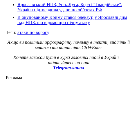
Ярославський НПЗ, Усть-Луга, Керч і “Гвардійське”:
Україна підтвердила удари по об’єктах РФ
В окупованому Криму стався блекаут, у Ярославлі дим
над НПЗ: що відомо про нічну атаку
Теги:
атаки по ворогу
Якщо ви помітили орфографічну помилку в тексті, виділіть її
мишкою та натисніть Ctrl+Enter
Хочете завжди бути в курсі головних подій в Україні —
підписуйтесь на наш
Telegram-канал
Реклама