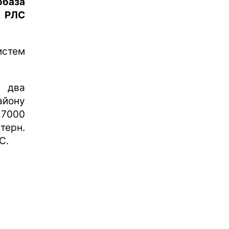
обаза
а РЛС
истем
і два
айону
 7000
терн.
С.