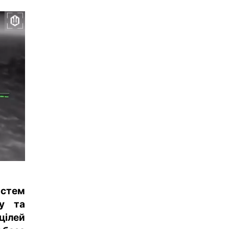
истем
лу та
цілей