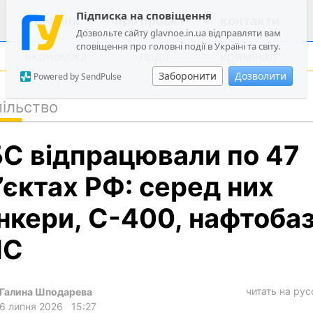
Підписка на сповіщення
новини
про проєкт
контакти
Дозвольте сайту glavnoe.in.ua відправляти вам
сповіщення про головні події в Україні та світу.
економіка
події
кримінал
Заборонити
Дозволити
Powered by SendPulse
ільство
політика
С відпрацювали по 47
суспільство
економіка
’єктах РФ: серед них
події
нкери, С-400, нафтобаз
кримінал
ЛС
техно
спорт
читать на ру
Галина Шподарева
лонгріди
6 липня 2026
15:27