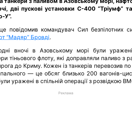
а танкери з паливом в Азовському морі, нафт
рчі, дві пускові установки С-400 “Тріумф” т
о-У”.
це повідомив командувач Сил безпілотних с
рт “Мадяр” Бровді
.
одні вночі в Азовському морі були уражен
ери тіньового флоту, які доправляли паливо з р
нрога до Криму. Кожен із танкерів перевозив по
 пального — це обсяг близько 200 вагонів-цис
були уражені в спільній операції з розвідкою ВМ
Реклама