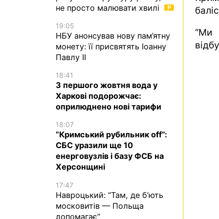
не просто малювати хвилі
баліс
19:05
“Ми
НБУ анонсував нову пам’ятну
відб
монету: її присвятять Іоанну
Павлу II
18:41
З першого жовтня вода у
Харкові подорожчає:
оприлюднено нові тарифи
18:07
”Кримський рубильник off”:
СБС уразили ще 10
енерговузлів і базу ФСБ на
Херсонщині
17:47
Навроцький: “Там, де б’ють
московитів — Польща
допомагає”