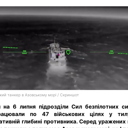
харків
архів
gambling
ький танкер в Азовському морі / Скриншот
ч на 6 липня підрозділи Сил безпілотних с
рацювали по 47 військових цілях у ти
ативній глибині противника. Серед уражених 