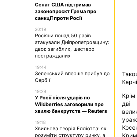
Сенат США підтримав
законопроєкт Грема про
санкції проти Росії
20:19
Росіяни понад 50 разів
атакували Дніпропетровщину:
двоє загиблих, шестеро
постраждалих
19:44
Зеленський вперше прибув до
Тако
Сербії
Керч
19:29
Крім 
У Росії після ударів по
дві 
Wildberries заговорили про
хвилю банкрутств — Reuters
вели
ураж
19:18
Косе
Хвильова теорія Елліотта: як
розуміти структуру ринку, а
Крим