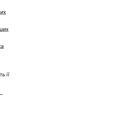
вих
ьших
ка
ь її
 —