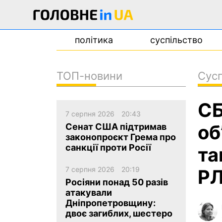
політика
суспільство
ТОП-новини
Сусп
новини
СБ
про проєкт
7 серпня 2026
20:43
контакти
об
Сенат США підтримав
законопроєкт Грема про
санкції проти Росії
та
7 серпня 2026
20:19
Р
Росіяни понад 50 разів
атакували
Дніпропетровщину:
двоє загиблих, шестеро