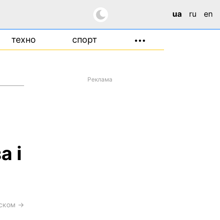
ua
ru
en
техно
спорт
•••
Реклама
а і
сском →