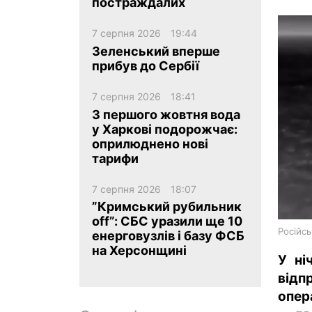
постраждалих
7 серпня 2026
19:44
Зеленський вперше
прибув до Сербії
7 серпня 2026
18:41
ua
ru
en
З першого жовтня вода
у Харкові подорожчає:
оприлюднено нові
тарифи
7 серпня 2026
18:07
”Кримський рубильник
off”: СБС уразили ще 10
Російс
енерговузлів і базу ФСБ
на Херсонщині
У ні
відп
опер