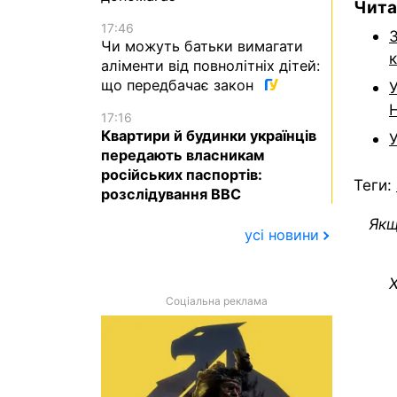
Чита
17:46
Чи можуть батьки вимагати
к
аліменти від повнолітніх дітей:
що передбачає закон
У
Н
17:16
Квартири й будинки українців
У
передають власникам
російських паспортів:
Теги:
розслідування BBC
Якщ
усі новини
Х
Соціальна реклама