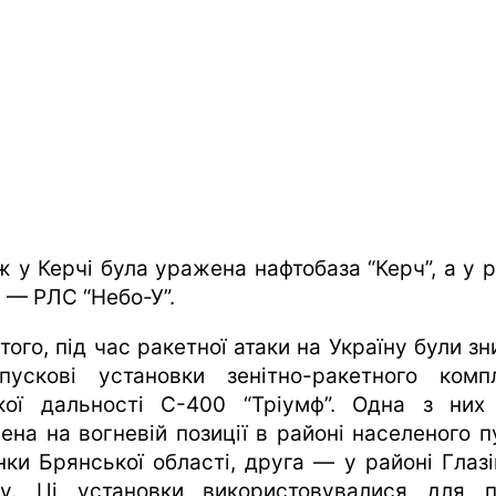
ж у Керчі була уражена нафтобаза “Керч”, а у р
і — РЛС “Небо-У”.
того, під час ракетної атаки на Україну були з
пускові установки зенітно-ракетного комп
кої дальності С-400 “Тріумф”. Одна з них
ена на вогневій позиції в районі населеного п
нки Брянської області, друга — у районі Глазі
у. Ці установки використовувалися для п