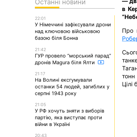
— дв
Останні новини
в Ке
“Неб
22:01
У Німеччині зафіксували дрони
Про 
над ключовою військовою
базою біля Бонна
Робе
21:42
Сьог
ГУР провело “морський парад”
танк
дронів Magura біля Ялти
Тага
21:17
тонн
На Волині ексгумували
Цілі 
останки 54 людей, загиблих у
серпні 1943 року
21:05
У РФ хочуть зняти з виборів
партію, яка виступає проти
війни в Україні
20:43