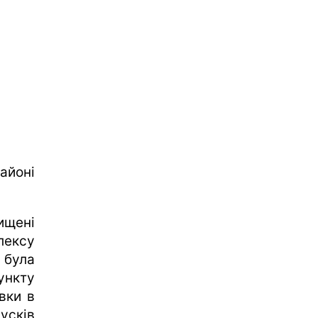
айоні
нищені
лексу
 була
ункту
вки в
усків