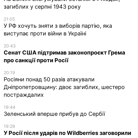
загиблих у серпні 1943 року
21:05
У РФ хочуть зняти з виборів партію, яка
виступає проти війни в Україні
20:43
Сенат США підтримав законопроєкт Грема
про санкції проти Росії
20:19
Росіяни понад 50 разів атакували
Дніпропетровщину: двоє загиблих, шестеро
постраждалих
19:44
Зеленський вперше прибув до Сербії
19:29
У Росії після ударів по Wildberries заговорили