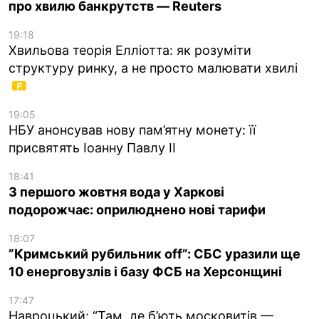
про хвилю банкрутств — Reuters
19:18
Хвильова теорія Елліотта: як розуміти
структуру ринку, а не просто малювати хвилі
19:05
НБУ анонсував нову пам’ятну монету: її
присвятять Іоанну Павлу II
18:41
З першого жовтня вода у Харкові
подорожчає: оприлюднено нові тарифи
18:07
”Кримський рубильник off”: СБС уразили ще
10 енерговузлів і базу ФСБ на Херсонщині
17:47
Навроцький: “Там, де б’ють московитів —