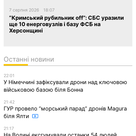
7 серпня 2026
18:07
”Кримський рубильник off”: СБС уразили
ще 10 енерговузлів і базу ФСБ на
Херсонщині
Останні новини
22:01
У Німеччині зафіксували дрони над ключовою
військовою базою біля Бонна
21:42
ГУР провело “морський парад” дронів Magura
біля Ялти
21:17
На Волині ексгумували останки 54 людей,