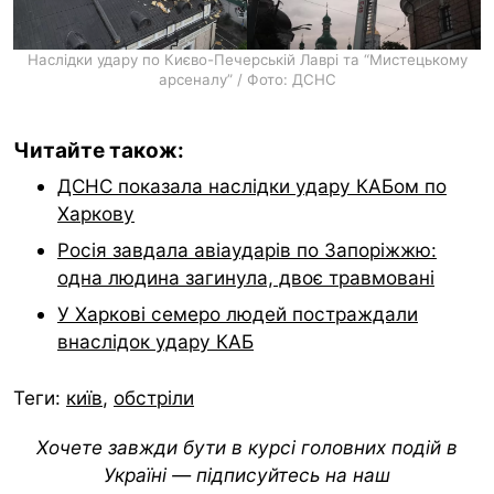
Наслідки удару по Києво-Печерській Лаврі та “Мистецькому
арсеналу” / Фото: ДСНС
Читайте також:
ДСНС показала наслідки удару КАБом по
Харкову
Росія завдала авіаударів по Запоріжжю:
одна людина загинула, двоє травмовані
У Харкові семеро людей постраждали
внаслідок удару КАБ
Теги:
київ
,
обстріли
Хочете завжди бути в курсі головних подій в
Україні — підписуйтесь на наш