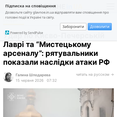
Підписка на сповіщення
Дозвольте сайту glavnoe.in.ua відправляти вам сповіщення про
головні події в Україні та світу.
Події
новини
політика
Заборонити
Дозволити
про проєкт
суспільство
Powered by SendPulse
Удар по Києво-Печерській
контакти
економіка
Лаврі та “Мистецькому
події
арсеналу”: рятувальники
кримінал
показали наслідки атаки РФ
техно
читать на русском →
спорт
Галина Шподарева
15 червня 2026
07:32
лонгріди
харків
архів
gambling