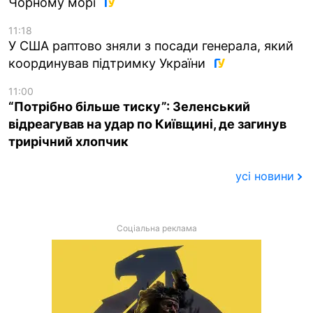
Чорному морі
11:18
У США раптово зняли з посади генерала, який
координував підтримку України
11:00
“Потрібно більше тиску”: Зеленський
відреагував на удар по Київщині, де загинув
трирічний хлопчик
усі новини
Соціальна реклама