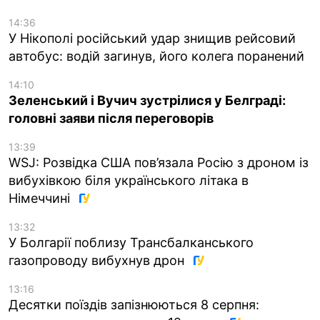
14:36
У Нікополі російський удар знищив рейсовий
автобус: водій загинув, його колега поранений
14:10
Зеленський і Вучич зустрілися у Белграді:
головні заяви після переговорів
13:39
WSJ: Розвідка США пов’язала Росію з дроном із
вибухівкою біля українського літака в
Німеччині
13:32
У Болгарії поблизу Трансбалканського
газопроводу вибухнув дрон
13:16
Десятки поїздів запізнюються 8 серпня: