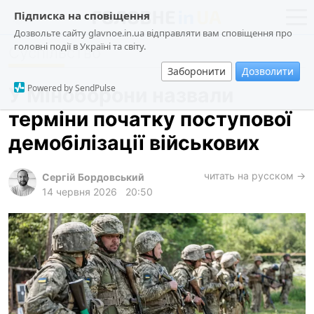
Підписка на сповіщення
Дозвольте сайту glavnoe.in.ua відправляти вам сповіщення про
головні події в Україні та світу.
Суспільство
новини
політика
Заборонити
Дозволити
про проєкт
суспільство
Powered by SendPulse
У Міноборони назвали
контакти
економіка
терміни початку поступової
події
демобілізації військових
кримінал
техно
читать на русском →
Сергій Бордовський
14 червня 2026
20:50
спорт
лонгріди
харків
архів
gambling