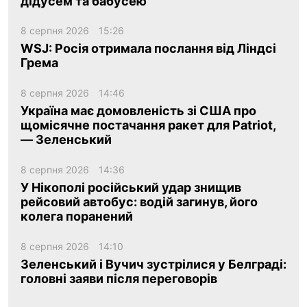
дідусем та бабусею
8 серпня 2026
15:26
WSJ: Росія отримала послання від Ліндсі
Грема
8 серпня 2026
14:46
Україна має домовленість зі США про
щомісячне постачання ракет для Patriot,
— Зеленський
8 серпня 2026
14:36
У Нікополі російський удар знищив
рейсовий автобус: водій загинув, його
колега поранений
8 серпня 2026
14:10
Зеленський і Вучич зустрілися у Белграді:
головні заяви після переговорів