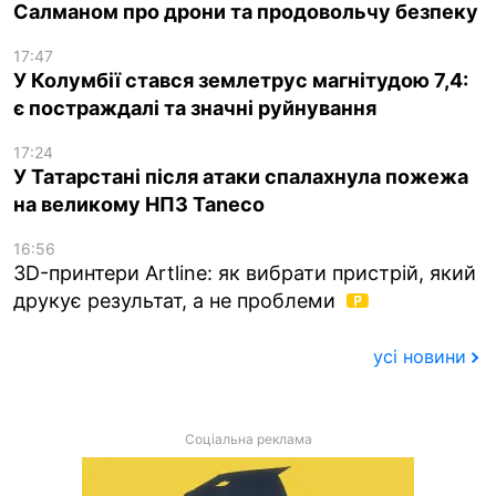
Салманом про дрони та продовольчу безпеку
17:47
У Колумбії стався землетрус магнітудою 7,4:
є постраждалі та значні руйнування
17:24
У Татарстані після атаки спалахнула пожежа
на великому НПЗ Taneco
16:56
3D-принтери Artline: як вибрати пристрій, який
друкує результат, а не проблеми
усі новини
Соціальна реклама