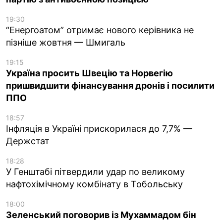
19:30
“Енергоатом” отримає нового керівника не
пізніше жовтня — Шмигаль
19:15
Україна просить Швецію та Норвегію
пришвидшити фінансування дронів і посилити
ППО
18:57
Інфляція в Україні прискорилася до 7,7% —
Держстат
18:28
У Генштабі пітвердили удар по великому
нафтохімічному комбінату в Тобольську
18:00
Зеленський поговорив із Мухаммадом бін