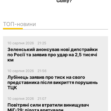
ТОП-новини
10 серпня 2026
21:25
Зеленський анонсував нові дипстрайки
по Росії та заявив про удар на 2,5 тисячі
км
10 серпня 2026
21:56
Лубінець заявив про тиск на свого
представника після викриття порушень
ТЦК
10 серпня 2026
21:07
Повітряні сили втратили винищувач
МіГ-29: пілота врятували