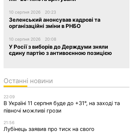
10 серпня 2026
20:23
Зеленський анонсував кадрові та
організаційні зміни в РНБО
10 серпня 2026
20:08
У Росії з виборів до Держдуми зняли
єдину партію з антивоєнною позицією
Останні новини
22:09
В Україні 11 серпня буде до +31°, на заході та
півночі можливі грози
21:56
Лубінець заявив про тиск на свого