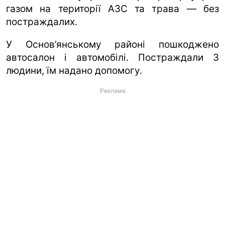
газом на території АЗС та трава — без
ua
ru
en
постраждалих.
У Основ’янському районі пошкоджено
автосалон і автомобілі. Постраждали 3
людини, їм надано допомогу.
Реклама