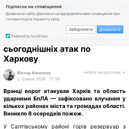
Підписка на сповіщення
Дозвольте сайту glavnoe.in.ua відправляти вам сповіщення про
головні події в Україні та світу.
Події
новини
політика
Заборонити
Дозволити
про проєкт
суспільство
Powered by SendPulse
ДСНС показала наслідки
контакти
економіка
сьогоднішніх атак по
події
Харкову
кримінал
техно
читать на русском →
Віктор Алєксєєв
2 травня 2026
17:39
спорт
Вранці ворог атакував Харків та область
лонгріди
ударними БпЛА — зафіксовано влучання у
харків
кількох районах міста та громадах області.
архів
Виникло 8 осередків пожеж.
gambling
У Салтівському районі горів резервуар з