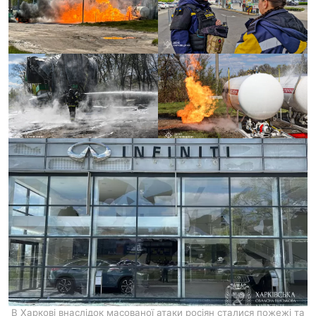
В Харкові внаслідок масованої атаки росіян сталися пожежі та