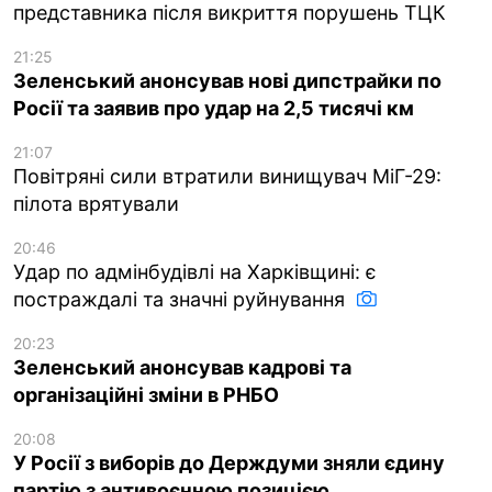
представника після викриття порушень ТЦК
21:25
Зеленський анонсував нові дипстрайки по
Росії та заявив про удар на 2,5 тисячі км
21:07
Повітряні сили втратили винищувач МіГ-29:
пілота врятували
20:46
Удар по адмінбудівлі на Харківщині: є
постраждалі та значні руйнування
20:23
Зеленський анонсував кадрові та
організаційні зміни в РНБО
20:08
У Росії з виборів до Держдуми зняли єдину
партію з антивоєнною позицією