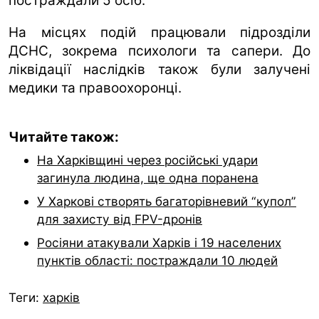
постраждали 5 осіб.
На місцях подій працювали підрозділи
ДСНС, зокрема психологи та сапери. До
ліквідації наслідків також були залучені
медики та правоохоронці.
Читайте також:
На Харківщині через російські удари
загинула людина, ще одна поранена
У Харкові створять багаторівневий “купол”
для захисту від FPV-дронів
Росіяни атакували Харків і 19 населених
пунктів області: постраждали 10 людей
Теги:
харків