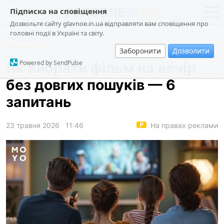
Підписка на сповіщення
Дозвольте сайту glavnoe.in.ua відправляти вам сповіщення про
головні події в Україні та світу.
Новини
новини
політика
Заборонити
Дозволити
про проєкт
суспільство
Powered by SendPulse
Як вибрати фільм на вечір
контакти
економіка
без довгих пошуків — 6
події
запитань
кримінал
техно
23 травня 2026
11:46
На правах реклами
спорт
лонгріди
харків
архів
gambling