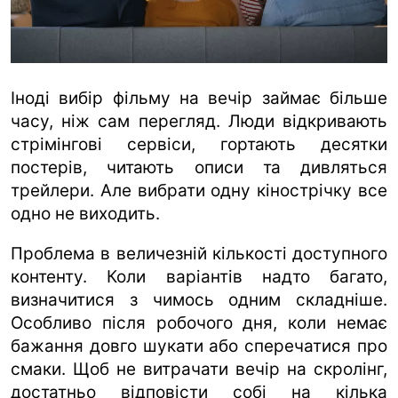
ua
ru
en
Іноді вибір фільму на вечір займає більше
часу, ніж сам перегляд. Люди відкривають
стрімінгові сервіси, гортають десятки
постерів, читають описи та дивляться
трейлери. Але вибрати одну кінострічку все
одно не виходить.
Проблема в величезній кількості доступного
контенту. Коли варіантів надто багато,
визначитися з чимось одним складніше.
Особливо після робочого дня, коли немає
бажання довго шукати або сперечатися про
смаки. Щоб не витрачати вечір на скролінг,
достатньо відповісти собі на кілька