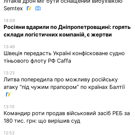
літаків дрон міг бути оснащений вибухівкою
Semtex
14:09
Росіяни вдарили по Дніпропетровщині: горять
склади логістичних компаній, є жертви
13:46
Швеція передасть Україні конфісковане судно
тіньового флоту РФ Caffa
13:23
Литва попередила про можливу російську
атаку “під чужим прапором” по країнах Балтії
13:10
Командир роти продав військовий засіб РЕБ за
180 тис. грн: що вирішив суд
12:52