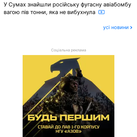
У Сумах знайшли російську фугасну авіабомбу
вагою пів тонни, яка не вибухнула
усі новини
Соціальна реклама