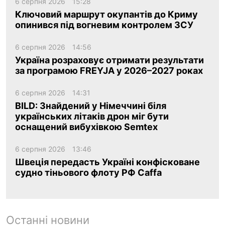
6 серпня 2026
15:28
Ключовий маршрут окупантів до Криму
опинився під вогневим контролем ЗСУ
6 серпня 2026
14:56
Україна розраховує отримати результати
за програмою FREYJA у 2026–2027 роках
6 серпня 2026
14:31
BILD: Знайдений у Німеччині біля
українських літаків дрон міг бути
оснащений вибухівкою Semtex
6 серпня 2026
13:46
Швеція передасть Україні конфісковане
судно тіньового флоту РФ Caffa
Останні новини