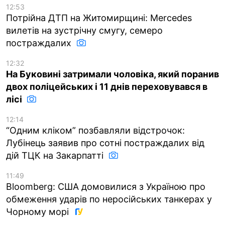
12:53
Потрійна ДТП на Житомирщині: Mercedes
вилетів на зустрічну смугу, семеро
постраждалих
12:32
На Буковині затримали чоловіка, який поранив
двох поліцейських і 11 днів переховувався в
лісі
12:14
“Одним кліком” позбавляли відстрочок:
Лубінець заявив про сотні постраждалих від
дій ТЦК на Закарпатті
11:49
Bloomberg: США домовилися з Україною про
обмеження ударів по неросійських танкерах у
Чорному морі