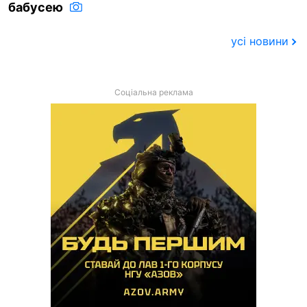
бабусею
усі новини
Соціальна реклама