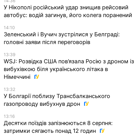
14:36
У Нікополі російський удар знищив рейсовий
автобус: водій загинув, його колега поранений
14:10
Зеленський і Вучич зустрілися у Белграді:
головні заяви після переговорів
13:39
WSJ: Розвідка США пов’язала Росію з дроном із
вибухівкою біля українського літака в
Німеччині
13:32
У Болгарії поблизу Трансбалканського
газопроводу вибухнув дрон
13:16
Десятки поїздів запізнюються 8 серпня:
затримки сягають понад 12 годин