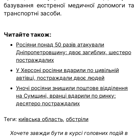
базування екстреної медичної допомоги та
транспортні засоби.
Читайте також:
Росіяни понад 50 разів атакували
Дніпропетровщину: двоє загиблих, шестеро
постраждалих
У Херсоні росіяни вдарили по цивільній
автівці, постраждали двоє людей
Уночі росіяни знищили поштове відділення
на Сумщині, вранці вдарили по ринку:
десятеро постраждалих
Теги:
київська область
,
обстріли
Хочете завжди бути в курсі головних подій в