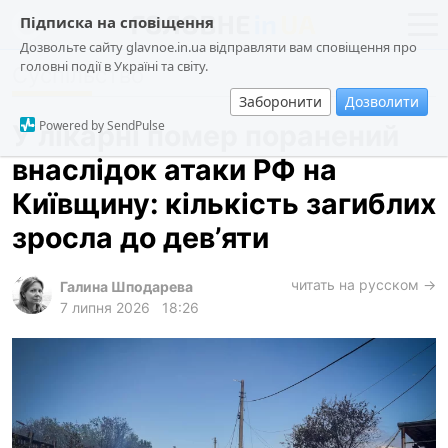
Підписка на сповіщення
Дозвольте сайту glavnoe.in.ua відправляти вам сповіщення про
головні події в Україні та світу.
Суспільство
новини
політика
Заборонити
Дозволити
про проєкт
суспільство
Powered by SendPulse
У лікарні помер поранений
контакти
економіка
внаслідок атаки РФ на
події
Київщину: кількість загиблих
кримінал
зросла до дев’яти
техно
читать на русском →
спорт
Галина Шподарева
7 липня 2026
18:26
лонгріди
харків
архів
gambling