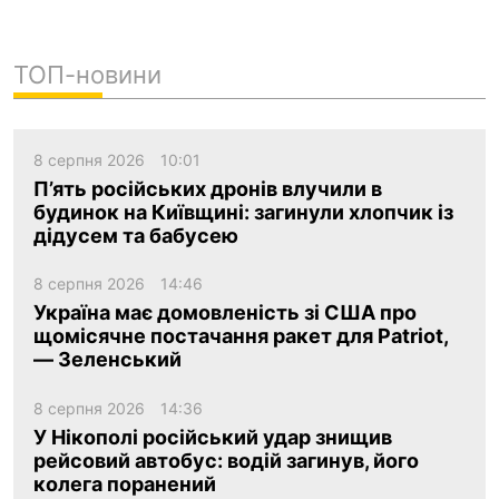
ТОП-новини
8 серпня 2026
10:01
П’ять російських дронів влучили в
будинок на Київщині: загинули хлопчик із
дідусем та бабусею
8 серпня 2026
14:46
Україна має домовленість зі США про
щомісячне постачання ракет для Patriot,
— Зеленський
8 серпня 2026
14:36
У Нікополі російський удар знищив
рейсовий автобус: водій загинув, його
колега поранений