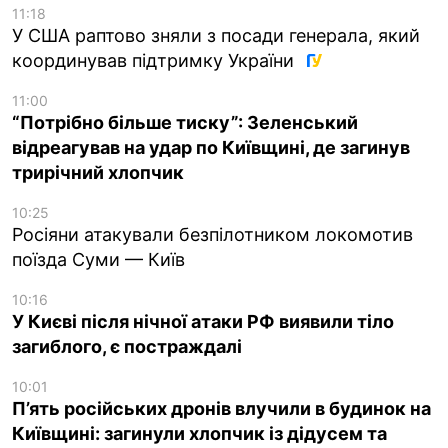
11:18
У США раптово зняли з посади генерала, який
координував підтримку України
11:00
“Потрібно більше тиску”: Зеленський
відреагував на удар по Київщині, де загинув
трирічний хлопчик
10:25
Росіяни атакували безпілотником локомотив
поїзда Суми — Київ
10:16
У Києві після нічної атаки РФ виявили тіло
загиблого, є постраждалі
10:01
П’ять російських дронів влучили в будинок на
Київщині: загинули хлопчик із дідусем та