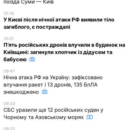
поїзда Суми — Київ
10:16
У Києві після нічної атаки РФ виявили тіло
загиблого, є постраждалі
10:01
П’ять російських дронів влучили в будинок на
Київщині: загинули хлопчик із дідусем та
бабусею
09:47
Нічна атака РФ на Україну: зафіксовано
влучання ракет і 13 дронів, 135 БпЛА
знешкоджено
09:33
СБС уразили ще 12 російських суден у
Чорному та Азовському морях
09:23