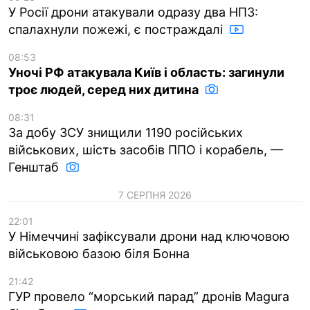
У Росії дрони атакували одразу два НПЗ:
спалахнули пожежі, є постраждалі
08:53
Уночі РФ атакувала Київ і область: загинули
троє людей, серед них дитина
08:31
За добу ЗСУ знищили 1190 російських
військових, шість засобів ППО і корабель, —
Генштаб
7 СЕРПНЯ 2026
22:01
У Німеччині зафіксували дрони над ключовою
військовою базою біля Бонна
21:42
ГУР провело “морський парад” дронів Magura