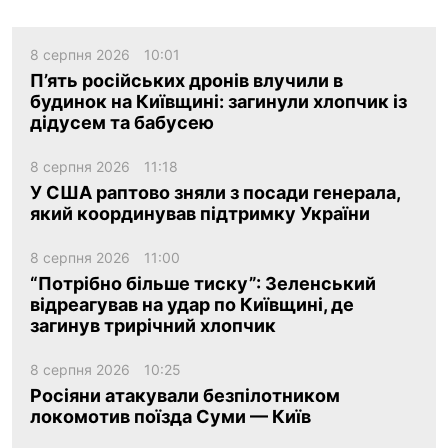
8 серпня 2026
10:01
П’ять російських дронів влучили в
будинок на Київщині: загинули хлопчик із
дідусем та бабусею
8 серпня 2026
11:18
У США раптово зняли з посади генерала,
який координував підтримку України
8 серпня 2026
11:00
“Потрібно більше тиску”: Зеленський
відреагував на удар по Київщині, де
загинув трирічний хлопчик
8 серпня 2026
10:25
Росіяни атакували безпілотником
локомотив поїзда Суми — Київ