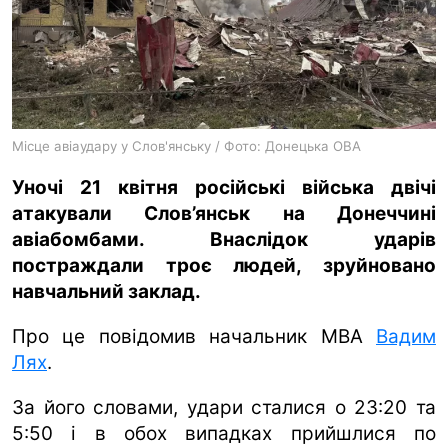
ua
ru
en
Місце авіаудару у Слов'янську / Фото: Донецька ОВА
Уночі 21 квітня російські війська двічі
атакували Слов’янськ на Донеччині
авіабомбами. Внаслідок ударів
постраждали троє людей, зруйновано
навчальний заклад.
Про це повідомив начальник МВА
Вадим
Лях
.
За його словами, удари сталися о 23:20 та
5:50 і в обох випадках прийшлися по