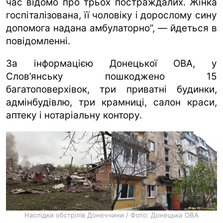
час відомо про трьох постраждалих. Жінка
госпіталізована, її чоловіку і дорослому сину
допомога надана амбулаторно”, — йдеться в
повідомленні.
За інформацією Донецької ОВА, у
Слов’янську пошкоджено 15
багатоповерхівок, три приватні будинки,
адмінбудівлю, три крамниці, салон краси,
аптеку і нотаріальну контору.
Наслідки обстрілів Донеччини / Фото: Донецька ОВА