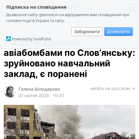
Підписка на сповіщення
Дозвольте сайту glavnoe.in.ua відправляти вам сповіщення про
головні події в Україні та світу.
Події
новини
політика
Заборонити
Дозволити
про проєкт
суспільство
Powered by SendPulse
РФ двічі вдарила
контакти
економіка
авіабомбами по Слов’янську:
події
зруйновано навчальний
кримінал
заклад, є поранені
техно
читать на русском →
спорт
Галина Шподарева
21 квітня 2026
10:01
лонгріди
харків
архів
gambling