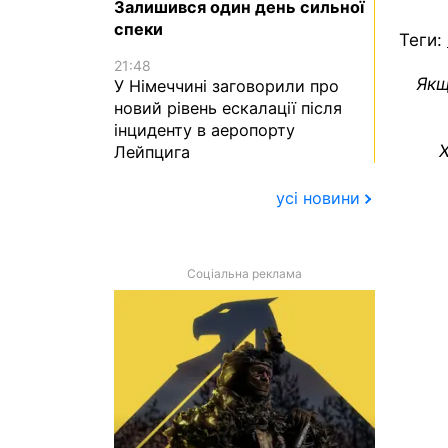
Залишився один день сильної
спеки
Теги:
21:48
Якщ
У Німеччині заговорили про
новий рівень ескалації після
інциденту в аеропорту
Х
Лейпцига
усі новини
Соціальна реклама