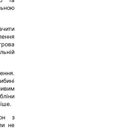
ю та
льною
ачити
влення
трова
льній
ення.
ибині
ливим
бліни
іше.
он з
ли не