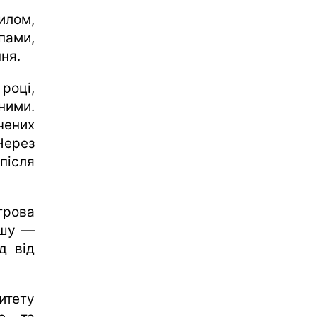
илом,
пами,
ня.
році,
ними.
чених
Через
 після
трова
ншу —
д від
итету