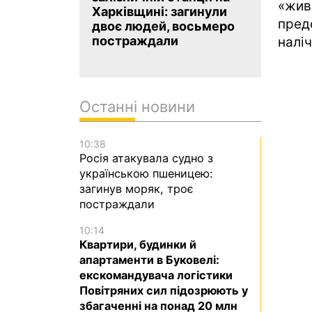
«жив
Харківщині: загинули
пред
двоє людей, восьмеро
постраждали
наліч
Останні новини
10:38
Росія атакувала судно з
українською пшеницею:
загинув моряк, троє
постраждали
10:14
Квартири, будинки й
апартаменти в Буковелі:
екскомандувача логістики
Повітряних сил підозрюють у
збагаченні на понад 20 млн