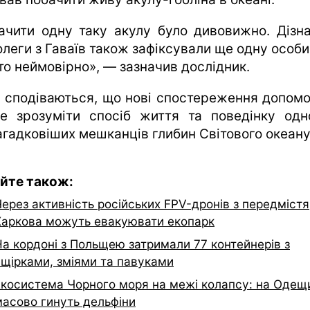
ачити одну таку акулу було дивовижно. Дізна
олеги з Гаваїв також зафіксували ще одну особи
то неймовірно», — зазначив дослідник.
і сподіваються, що нові спостереження допом
е зрозуміти спосіб життя та поведінку одн
агадковіших мешканців глибин Світового океану
йте також:
ерез активність російських FPV-дронів з передмістя
Харкова можуть евакуювати екопарк
На кордоні з Польщею затримали 77 контейнерів з
ящірками, зміями та павуками
Екосистема Чорного моря на межі колапсу: на Одещ
масово гинуть дельфіни