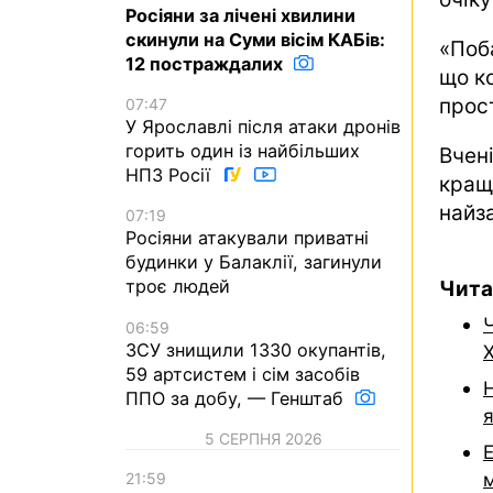
Росіяни за лічені хвилини
скинули на Суми вісім КАБів:
«Поб
12 постраждалих
що к
прос
07:47
У Ярославлі після атаки дронів
горить один із найбільших
Вчен
НПЗ Росії
кращ
найз
07:19
Росіяни атакували приватні
будинки у Балаклії, загинули
троє людей
Чита
Ч
06:59
ЗСУ знищили 1330 окупантів,
59 артсистем і сім засобів
ППО за добу, — Генштаб
5 СЕРПНЯ 2026
21:59