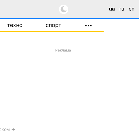
ua
ru
en
техно
спорт
•••
Реклама
сском →