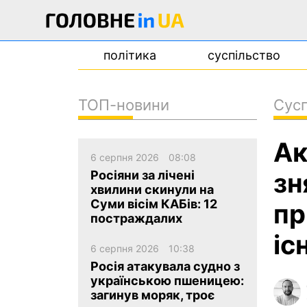
політика
суспільство
ТОП-новини
Сусп
новини
Ак
про проєкт
6 серпня 2026
08:08
контакти
зн
Росіяни за лічені
хвилини скинули на
Суми вісім КАБів: 12
пр
постраждалих
іс
6 серпня 2026
10:38
Росія атакувала судно з
українською пшеницею:
загинув моряк, троє