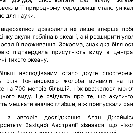
она Джуди, спостерігати цю акулу живо
овою в її природному середовищі стало уніка
єю для науки.
 відеозаписи дозволили не лише вперше поб
інку акули-гобліна в океані, а й розширити уя
ареал її проживання. Зокрема, знахідка біля ос
віс підтвердила присутність виду в центра
ні Тихого океану.
ільш несподіваним стало друге спостереж
у біля Тонганського жолоба виявили на гл
е на 700 метрів більшій, ніж вважалося мож
цього виду. Це свідчить про те, що акули-го
ть мешкати значно глибше, ніж припускали ран
н із авторів дослідження Алан Джейміс
ерситету Західної Австралії зізнався, що ніко
вав побачити живу акулу-гобліна в океані.