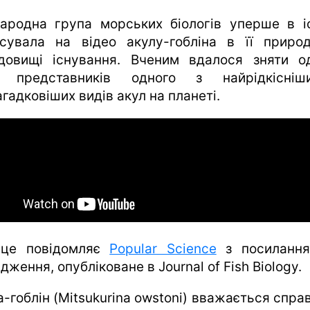
харків
ародна група морських біологів уперше в іс
архів
ксувала на відео акулу-гобліна в її приро
gambling
довищі існування. Вченим вдалося зняти о
х представників одного з найрідкісніш
гадковіших видів акул на планеті.
це повідомляє
Popular Science
з посилання
дження, опубліковане в Journal of Fish Biology.
а-гоблін (Mitsukurina owstoni) вважається спра