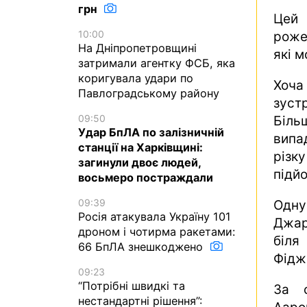
грн
Цей 
10:00
роже
На Дніпропетровщині
які 
затримали агентку ФСБ, яка
коригувала удари по
Хоча
Павлоградському району
зуст
09:50
Біль
Удар БпЛА по залізничній
випа
станції на Харківщині:
різку
загинули двоє людей,
підй
восьмеро постраждали
09:39
Одну
Росія атакувала Україну 101
Джар
дроном і чотирма ракетами:
біля
66 БпЛА знешкоджено
Фіджі
09:23
“Потрібні швидкі та
За с
нестандартні рішення”: