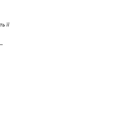
ь її
 —