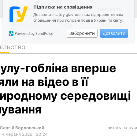
Підписка на сповіщення
новини
про проєкт
контакти
Дозвольте сайту glavnoe.in.ua відправляти вам
сповіщення про головні події в Україні та світу.
економіка
події
кримінал
Заборонити
Дозволити
Powered by SendPulse
ільство
політика
улу-гобліна вперше
суспільство
економіка
яли на відео в її
події
иродному середовищі
кримінал
нування
техно
спорт
читать на ру
Сергій Бордовський
лонгріди
14 червня 2026
20:24