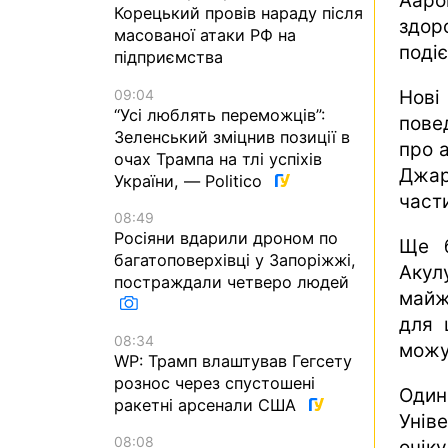
Аар
Корецький провів нараду після
здор
масованої атаки РФ на
поді
підприємства
09:04
Нові
“Усі люблять переможців”:
повед
Зеленський зміцнив позиції в
про 
очах Трампа на тлі успіхів
Джар
України, — Politico
части
08:49
Росіяни вдарили дроном по
Ще б
багатоповерхівці у Запоріжжі,
Акул
постраждали четверо людей
майж
для 
08:34
можу
WP: Трамп влаштував Гегсету
рознос через спустошені
Оди
ракетні арсенали США
Унів
08:08
очіку