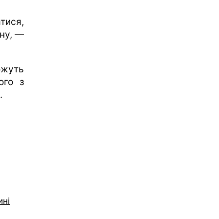
тися,
ну, —
ожуть
ого з
.
ині