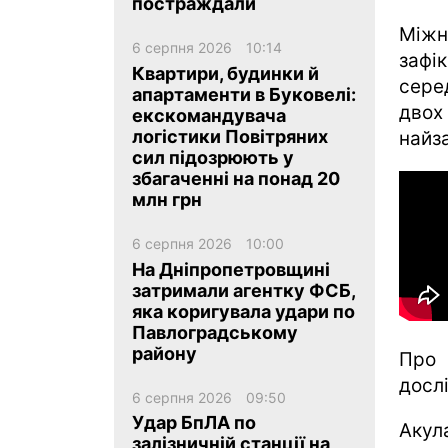
постраждали
Міжн
6 серпня 2026
10:14
зафі
Квартири, будинки й
сере
апартаменти в Буковелі:
дво
екскомандувача
логістики Повітряних
найза
ua
ru
en
сил підозрюють у
збагаченні на понад 20
млн грн
6 серпня 2026
10:00
На Дніпропетровщині
затримали агентку ФСБ,
яка коригувала удари по
Павлоградському
району
Про 
дослі
6 серпня 2026
09:50
Удар БпЛА по
Акул
залізничній станції на