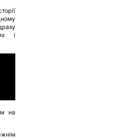
торії
дному
дразу
их і
м на
вжнім