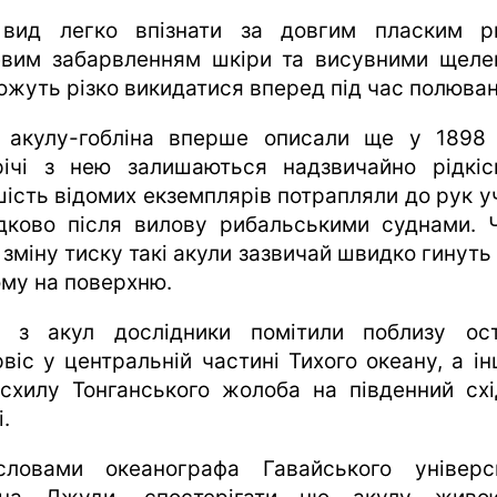
вид легко впізнати за довгим пласким р
вим забарвленням шкіри та висувними щеле
можуть різко викидатися вперед під час полюван
 акулу-гобліна вперше описали ще у 1898 
річі з нею залишаються надзвичайно рідкіс
шість відомих екземплярів потрапляли до рук у
дково після вилову рибальськими суднами. 
 зміну тиску такі акули зазвичай швидко гинуть
ому на поверхню.
 з акул дослідники помітили поблизу ос
віс у центральній частині Тихого океану, а і
 схилу Тонганського жолоба на південний схі
.
ловами океанографа Гавайського універс