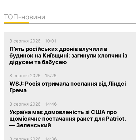
ТОП-новини
8 серпня 2026
10:01
П’ять російських дронів влучили в
будинок на Київщині: загинули хлопчик із
дідусем та бабусею
8 серпня 2026
15:26
WSJ: Росія отримала послання від Ліндсі
Грема
8 серпня 2026
14:46
Україна має домовленість зі США про
щомісячне постачання ракет для Patriot,
— Зеленський
8 серпня 2026
14:36