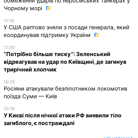
обмеження ударів по неросійських танкерах у
Чорному морі
11:18
У США раптово зняли з посади генерала, який
координував підтримку України
11:00
“Потрібно більше тиску”: Зеленський
відреагував на удар по Київщині, де загинув
трирічний хлопчик
10:25
Росіяни атакували безпілотником локомотив
поїзда Суми — Київ
10:16
У Києві після нічної атаки РФ виявили тіло
загиблого, є постраждалі