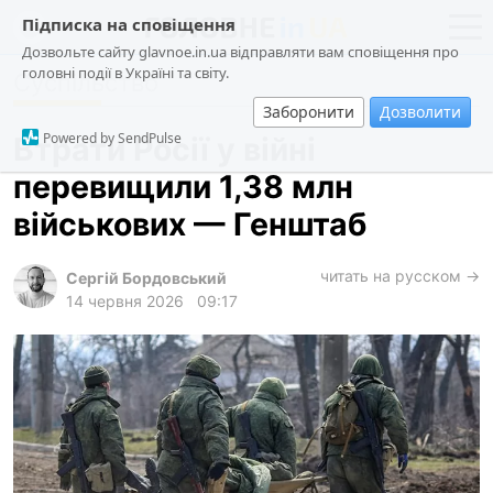
Підписка на сповіщення
Дозвольте сайту glavnoe.in.ua відправляти вам сповіщення про
головні події в Україні та світу.
Суспільство
новини
політика
Заборонити
Дозволити
про проєкт
суспільство
Powered by SendPulse
Втрати Росії у війні
контакти
економіка
перевищили 1,38 млн
події
військових — Генштаб
кримінал
техно
читать на русском →
Сергій Бордовський
14 червня 2026
09:17
спорт
лонгріди
харків
архів
gambling