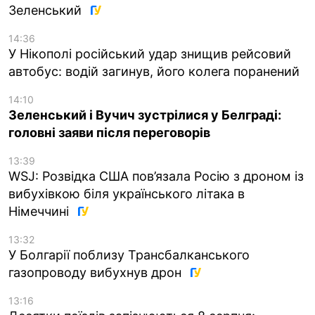
Зеленський
14:36
У Нікополі російський удар знищив рейсовий
автобус: водій загинув, його колега поранений
14:10
Зеленський і Вучич зустрілися у Белграді:
головні заяви після переговорів
13:39
WSJ: Розвідка США пов’язала Росію з дроном із
вибухівкою біля українського літака в
Німеччині
13:32
У Болгарії поблизу Трансбалканського
газопроводу вибухнув дрон
13:16