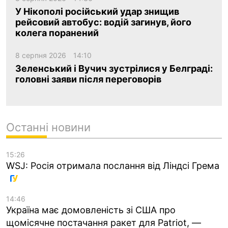
У Нікополі російський удар знищив
рейсовий автобус: водій загинув, його
колега поранений
8 серпня 2026
14:10
Зеленський і Вучич зустрілися у Белграді:
головні заяви після переговорів
Останні новини
15:26
WSJ: Росія отримала послання від Ліндсі Грема
14:46
Україна має домовленість зі США про
щомісячне постачання ракет для Patriot, —