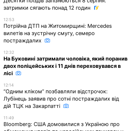
Десятки поїздів запізнюються 8 серпня:
затримки сягають понад 12 годин
12:53
Потрійна ДТП на Житомирщині: Mercedes
вилетів на зустрічну смугу, семеро
постраждалих
12:32
На Буковині затримали чоловіка, який поранив
двох поліцейських і 11 днів переховувався в
лісі
12:14
“Одним кліком” позбавляли відстрочок:
Лубінець заявив про сотні постраждалих від
дій ТЦК на Закарпатті
11:49
Bloomberg: США домовилися з Україною про