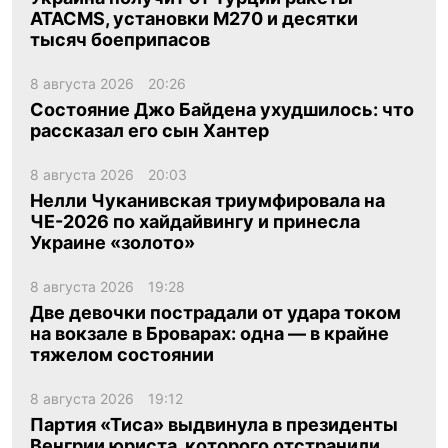
ATACMS, установки M270 и десятки
тысяч боеприпасов
8 августа 2026
20:26
Состояние Джо Байдена ухудшилось: что
рассказал его сын Хантер
8 августа 2026
20:03
Нелли Чуканивская триумфировала на
ЧЕ-2026 по хайдайвингу и принесла
Украине «золото»
8 августа 2026
19:28
Две девочки пострадали от удара током
на вокзале в Броварах: одна — в крайне
тяжелом состоянии
8 августа 2026
19:12
Партия «Тиса» выдвинула в президенты
Венгрии юриста, которого отстранили