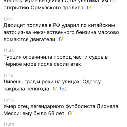
Reuters: Иран выдвинул США ультиматум по
открытию Ормузского пролива
18:13
Дефицит топлива в РФ ударил по китайским
авто: из-за некачественного бензина массово
ломаются двигатели
17:43
Турция ограничила проход части судов в
Черное море после серии атак
17:15
Ливень, град и реки на улицах: Одессу
накрыла непогода
16:35
Умер отец легендарного футболиста Лионеля
Месси: ему было 68 лет
15:53