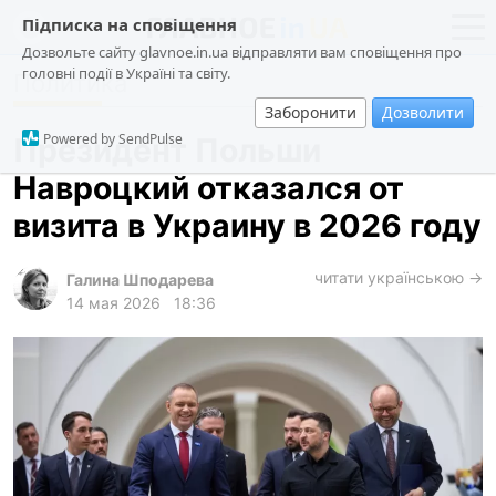
Підписка на сповіщення
Дозвольте сайту glavnoe.in.ua відправляти вам сповіщення про
головні події в Україні та світу.
Политика
новости
политика
Заборонити
Дозволити
о проекте
общество
Powered by SendPulse
Президент Польши
контакты
экономика
Навроцкий отказался от
происшествия
визита в Украину в 2026 году
криминал
техно
читати українською →
Галина Шподарева
14 мая 2026
18:36
спорт
лонгриды
харьков
архив
gambling