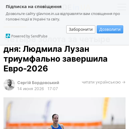
Підписка на сповіщення
Дозвольте сайту glavnoe.in.ua відправляти вам сповіщення про
головні події в Україні та світу.
Спорт
новости
политика
Заборонити
Дозволити
о проекте
общество
Powered by SendPulse
Четыре золота за четыре
контакты
экономика
дня: Людмила Лузан
происшествия
триумфально завершила
криминал
Евро-2026
техно
читати українською →
спорт
Сергій Бордовський
14 июня 2026
17:07
лонгриды
харьков
архив
gambling