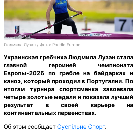
ua
ru
en
Людмила Лузан / Фото: Paddle Europe
Украинская гребчиха Людмила Лузан стала
главной героиней чемпионата
Европы-2026 по гребле на байдарках и
каноэ, который проходил в Португалии. По
итогам турнира спортсменка завоевала
четыре золотые медали и показала лучший
результат в своей карьере на
континентальных первенствах.
Об этом сообщает
Суспільне Спорт
.