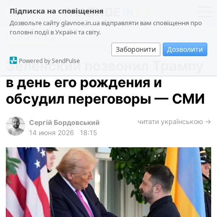
Підписка на сповіщення
Дозвольте сайту glavnoe.in.ua відправляти вам сповіщення про
головні події в Україні та світу.
Политика
новости
политика
Заборонити
Дозволити
о проекте
общество
Powered by SendPulse
Зеленский позвонил Трампу
контакты
экономика
в день его рождения и
происшествия
обсудил переговоры — СМИ
криминал
техно
читати українською →
Сергій Бордовський
14 июня 2026
18:15
спорт
лонгриды
харьков
архив
gambling