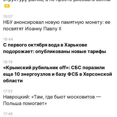
19:07
НБУ анонсировал новую памятную монету: ее
посвятят Иоанну Павлу II
18:44
С первого октября вода в Харькове
подорожает: опубликованы новые тарифы
18:19
«Крымский рубильник off»: СБС поразили
еще 10 энергоузлов и базу ФСБ в Херсонской
области
17:52
Навроцкий: «Там, где бьют московитов —
Польша помогает»
17:46