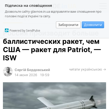
Підписка на сповіщення
Дозвольте сайту glavnoe.in.ua відправляти вам сповіщення про
головні події в Україні та світу.
Общество
новости
политика
Заборонити
Дозволити
о проекте
общество
Powered by SendPulse
Россия производит больше
контакты
экономика
баллистических ракет, чем
происшествия
США — ракет для Patriot, —
криминал
ISW
техно
читати українською →
спорт
Сергій Бордовський
14 июня 2026
19:59
лонгриды
харьков
архив
gambling