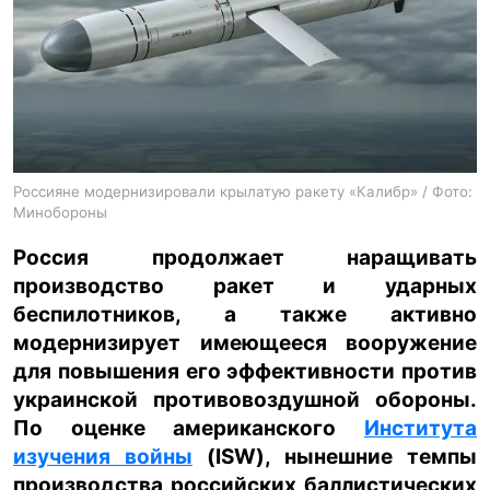
ua
ru
en
Россияне модернизировали крылатую ракету «Калибр» / Фото:
Минобороны
Россия продолжает наращивать
производство ракет и ударных
беспилотников, а также активно
модернизирует имеющееся вооружение
для повышения его эффективности против
украинской противовоздушной обороны.
По оценке американского
Института
изучения войны
(ISW), нынешние темпы
производства российских баллистических