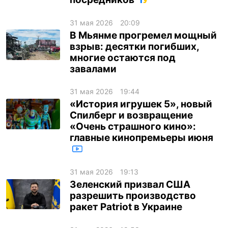
ua
ru
en
31 мая 2026
20:09
В Мьянме прогремел мощный
взрыв: десятки погибших,
многие остаются под
завалами
31 мая 2026
19:44
«История игрушек 5», новый
Спилберг и возвращение
«Очень страшного кино»:
главные кинопремьеры июня
31 мая 2026
19:13
Зеленский призвал США
разрешить производство
ракет Patriot в Украине