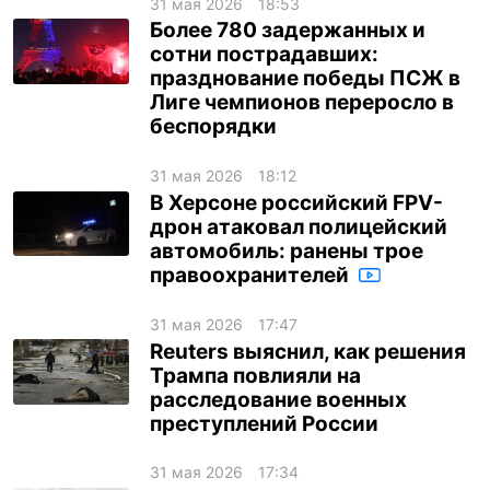
31 мая 2026
18:53
Более 780 задержанных и
сотни пострадавших:
празднование победы ПСЖ в
Лиге чемпионов переросло в
беспорядки
31 мая 2026
18:12
В Херсоне российский FPV-
дрон атаковал полицейский
автомобиль: ранены трое
правоохранителей
31 мая 2026
17:47
Reuters выяснил, как решения
Трампа повлияли на
расследование военных
преступлений России
31 мая 2026
17:34