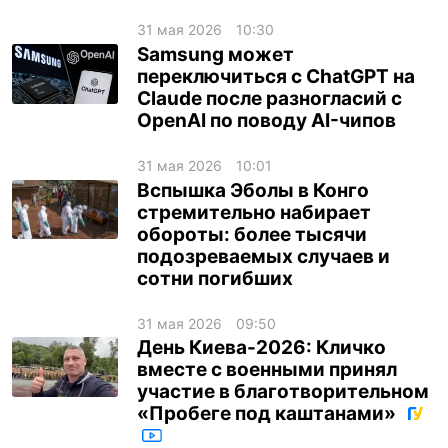
31 мая 2026
10:30
Samsung может
переключиться с ChatGPT на
Claude после разногласий с
OpenAI по поводу AI-чипов
31 мая 2026
10:01
Вспышка Эболы в Конго
стремительно набирает
обороты: более тысячи
подозреваемых случаев и
сотни погибших
31 мая 2026
09:50
День Киева-2026: Кличко
вместе с военными принял
участие в благотворительном
«Пробеге под каштанами»