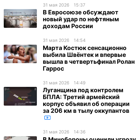
31 мая 2026
15:37
В Евросоюзе обсуждают
новый удар по нефтяным
доходам России
31 мая 2026
14:54
Марта Костюк сенсационно
выбила Швёнтек и впервые
вышла в четвертьфинал Ролан
Гаррос
31 мая 2026
14:49
Луганщина под контролем
БПЛА: Третий армейский
корпус объявил об операции
за 206 км в тылу оккупантов
31 мая 2026
14:36
В Минобороны оценили угрозу