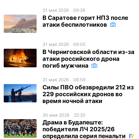
31 мая 2026
09:26
В Саратове горит НПЗ после
атаки беспилотников
31 мая 2026
09:05
В Черниговской области из-за
атаки российского дрона
погиб мужчина
31 мая 2026
08:59
Силы ПВО обезвредили 212 из
229 российских дронов во
время ночной атаки
30 мая 2026
22:20
Драма в Будапеште:
победителя ЛЧ 2025/26
определила серия пенальти