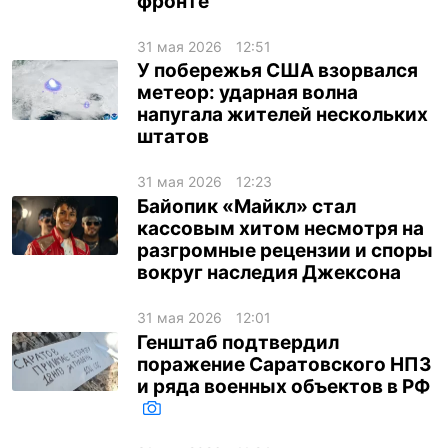
фронте
31 мая 2026
12:51
У побережья США взорвался
метеор: ударная волна
напугала жителей нескольких
штатов
31 мая 2026
12:23
Байопик «Майкл» стал
кассовым хитом несмотря на
разгромные рецензии и споры
вокруг наследия Джексона
31 мая 2026
12:01
Генштаб подтвердил
поражение Саратовского НПЗ
и ряда военных объектов в РФ