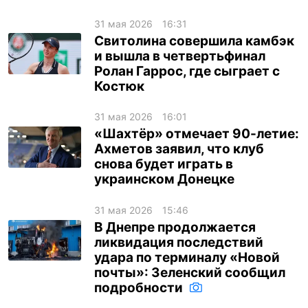
31 мая 2026
16:31
Свитолина совершила камбэк
и вышла в четвертьфинал
Ролан Гаррос, где сыграет с
Костюк
31 мая 2026
16:01
«Шахтёр» отмечает 90-летие:
Ахметов заявил, что клуб
снова будет играть в
украинском Донецке
31 мая 2026
15:46
В Днепре продолжается
ликвидация последствий
удара по терминалу «Новой
почты»: Зеленский сообщил
подробности