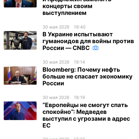
концерты своим
выступлением
30 мая 2026
19:40
В Украине испытывают
гуманоидов для войны против
России — CNBC
30 мая 2026
19:14
Bloomberg: Почему нефть
больше не спасает экономику
России
30 мая 2026
18:19
“Европейцы не смогут спать
спокойно”: Медведев
выступил с угрозами в адрес
ЕС