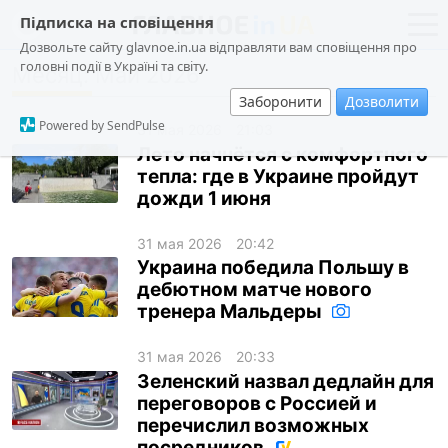
Підписка на сповіщення
Дозвольте сайту glavnoe.in.ua відправляти вам сповіщення про
головні події в Україні та світу.
Месяц:
Май 2026
новости
политика
Заборонити
Дозволити
о проекте
общество
Powered by SendPulse
31 мая 2026
21:03
контакты
экономика
Лето начнётся с комфортного
тепла: где в Украине пройдут
происшествия
дожди 1 июня
криминал
31 мая 2026
20:42
техно
Украина победила Польшу в
спорт
дебютном матче нового
тренера Мальдеры
лонгриды
харьков
31 мая 2026
20:33
Зеленский назвал дедлайн для
архив
переговоров с Россией и
перечислил возможных
gambling
посредников