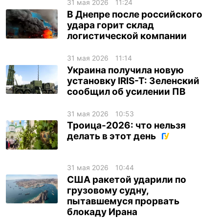
31 мая 2026
11:24
В Днепре после российского
удара горит склад
логистической компании
31 мая 2026
11:14
Украина получила новую
установку IRIS-T: Зеленский
сообщил об усилении ПВ
31 мая 2026
10:53
Троица-2026: что нельзя
делать в этот день
31 мая 2026
10:44
США ракетой ударили по
грузовому судну,
пытавшемуся прорвать
блокаду Ирана