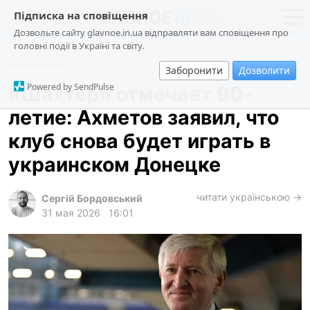
Підписка на сповіщення
Дозвольте сайту glavnoe.in.ua відправляти вам сповіщення про
головні події в Україні та світу.
Спорт
новости
политика
Заборонити
Дозволити
о проекте
общество
Powered by SendPulse
«Шахтёр» отмечает 90-
контакты
экономика
летие: Ахметов заявил, что
происшествия
клуб снова будет играть в
криминал
украинском Донецке
техно
читати українською →
спорт
Сергій Бордовський
31 мая 2026
16:01
лонгриды
харьков
архив
gambling