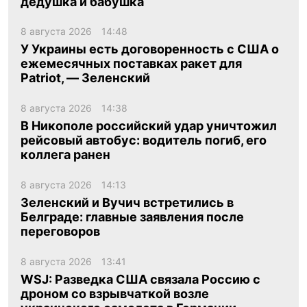
дедушка и бабушка
8 августа 2026
14:48
У Украины есть договоренность с США о
ежемесячных поставках ракет для
Patriot, — Зеленский
8 августа 2026
14:38
В Никополе российский удар уничтожил
рейсовый автобус: водитель погиб, его
коллега ранен
8 августа 2026
14:13
Зеленский и Вучич встретились в
Белграде: главные заявления после
переговоров
8 августа 2026
13:41
WSJ: Разведка США связала Россию с
дроном со взрывчаткой возле