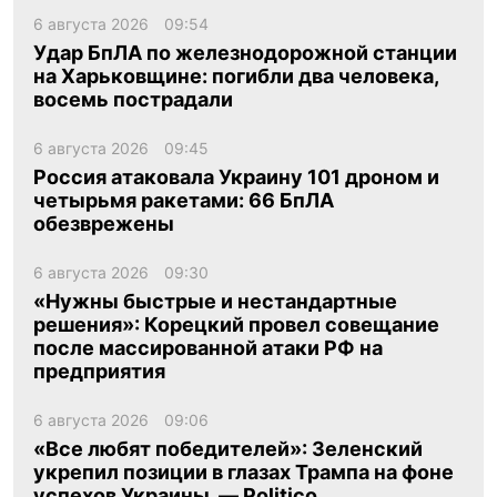
6 августа 2026
09:54
Удар БпЛА по железнодорожной станции
на Харьковщине: погибли два человека,
восемь пострадали
6 августа 2026
09:45
Россия атаковала Украину 101 дроном и
четырьмя ракетами: 66 БпЛА
обезврежены
6 августа 2026
09:30
«Нужны быстрые и нестандартные
решения»: Корецкий провел совещание
после массированной атаки РФ на
предприятия
6 августа 2026
09:06
«Все любят победителей»: Зеленский
укрепил позиции в глазах Трампа на фоне
успехов Украины, — Politico