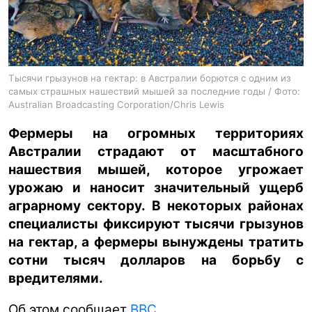
ua
ru
en
Тысячи грызунов на гектар: в Австралии борются с одним из
самых страшных нашествий мышей за последние годы / Фото:
Australian Broadcasting Corporation/Chris Lewis
Фермеры на огромных территориях
Австралии страдают от масштабного
нашествия мышей, которое угрожает
урожаю и наносит значительный ущерб
аграрному сектору. В некоторых районах
специалисты фиксируют тысячи грызунов
на гектар, а фермеры вынуждены тратить
сотни тысяч долларов на борьбу с
вредителями.
Об этом сообщает
BBC
.