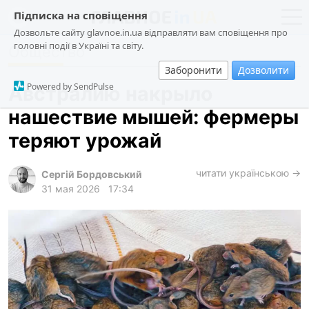
Підписка на сповіщення
Дозвольте сайту glavnoe.in.ua відправляти вам сповіщення про
головні події в Україні та світу.
Общество
новости
политика
Заборонити
Дозволити
о проекте
общество
Powered by SendPulse
Австралию накрыло
контакты
экономика
нашествие мышей: фермеры
происшествия
теряют урожай
криминал
техно
читати українською →
Сергій Бордовський
31 мая 2026
17:34
спорт
лонгриды
харьков
архив
gambling