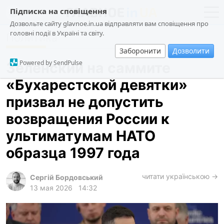
Підписка на сповіщення
Дозвольте сайту glavnoe.in.ua відправляти вам сповіщення про
головні події в Україні та світу.
Политика
новости
политика
Заборонити
Дозволити
о проекте
общество
Powered by SendPulse
Зеленский на саммите
контакты
экономика
«Бухарестской девятки»
происшествия
призвал не допустить
криминал
возвращения России к
техно
ультиматумам НАТО
спорт
образца 1997 года
лонгриды
читати українською →
Сергій Бордовський
харьков
13 мая 2026
14:32
архив
gambling