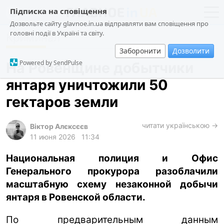
Підписка на сповіщення
Дозвольте сайту glavnoe.in.ua відправляти вам сповіщення про
головні події в Україні та світу.
Криминал
новости
политика
Заборонити
Дозволити
о проекте
общество
Powered by SendPulse
На Ровенщине добытчики
контакты
экономика
янтаря уничтожили 50
происшествия
гектаров земли
криминал
техно
читати українською →
Віктор Алєксєєв
11 июня 2026
11:34
спорт
Национальная полиция и Офис
лонгриды
Генерального прокурора разоблачили
харьков
масштабную схему незаконной добычи
архив
янтаря в Ровенской области.
gambling
По предварительным данным