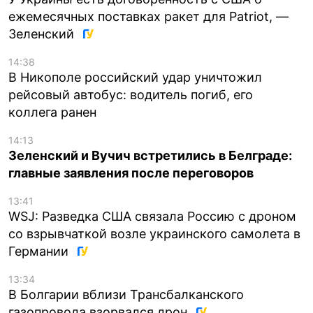
ежемесячных поставках ракет для Patriot, —
Зеленский
14:38
В Никополе российский удар уничтожил
рейсовый автобус: водитель погиб, его
коллега ранен
14:13
Зеленский и Вучич встретились в Белграде:
главные заявления после переговоров
13:41
WSJ: Разведка США связала Россию с дроном
со взрывчаткой возле украинского самолета в
Германии
13:34
В Болгарии вблизи Трансбалканского
газопровода взорвался дрон