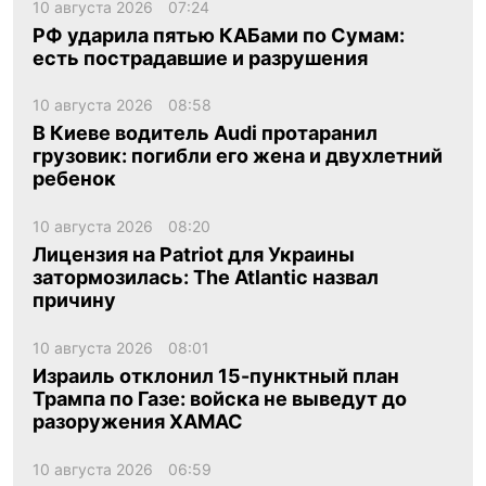
10 августа 2026
07:24
РФ ударила пятью КАБами по Сумам:
есть пострадавшие и разрушения
10 августа 2026
08:58
В Киеве водитель Audi протаранил
грузовик: погибли его жена и двухлетний
ребенок
10 августа 2026
08:20
Лицензия на Patriot для Украины
затормозилась: The Atlantic назвал
причину
10 августа 2026
08:01
Израиль отклонил 15-пунктный план
Трампа по Газе: войска не выведут до
разоружения ХАМАС
10 августа 2026
06:59