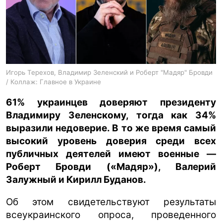
ua
ru
en
Игорь Терехов, Владимир Зеленский и Роберт "Мадяр" Бровди
/ Коллаж: Главное в Украине
61% украинцев доверяют президенту
Владимиру Зеленскому, тогда как 34%
выразили недоверие. В то же время самый
высокий уровень доверия среди всех
публичных деятелей имеют военные —
Роберт Бровди («Мадяр»), Валерий
Залужный и Кирилл Буданов.
Об этом свидетельствуют результаты
всеукраинского опроса, проведенного