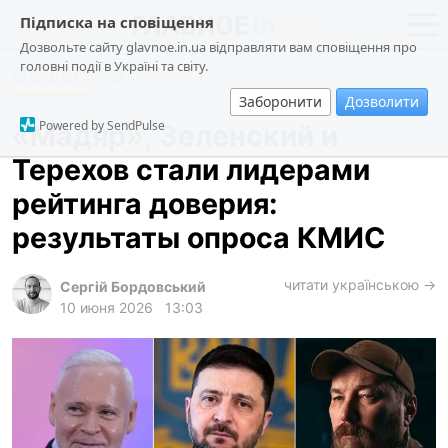
Підписка на сповіщення
Дозвольте сайту glavnoe.in.ua відправляти вам сповіщення про
головні події в Україні та світу.
Общество
новости
политика
Заборонити
Дозволити
о проекте
общество
Powered by SendPulse
«Мадяр», Зеленский и
контакты
экономика
Терехов стали лидерами
происшествия
рейтинга доверия:
криминал
результаты опроса КМИС
техно
читати українською →
спорт
Сергій Бордовський
10 июня 2026
13:03
лонгриды
харьков
архив
gambling