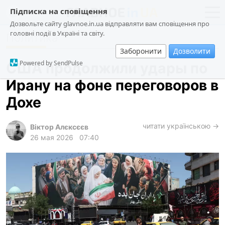
Підписка на сповіщення
Дозвольте сайту glavnoe.in.ua відправляти вам сповіщення про
головні події в Україні та світу.
Политика
новости
политика
Заборонити
Дозволити
о проекте
общество
Powered by SendPulse
США продолжили удары по
контакты
экономика
Ирану на фоне переговоров в
происшествия
Дохе
криминал
техно
читати українською →
Віктор Алєксєєв
26 мая 2026
07:40
спорт
лонгриды
харьков
архив
gambling