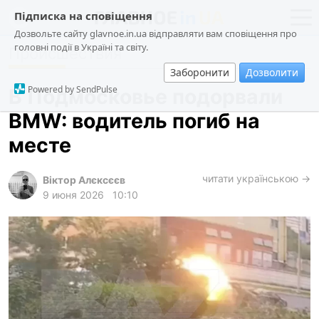
Підписка на сповіщення
Дозвольте сайту glavnoe.in.ua відправляти вам сповіщення про
головні події в Україні та світу.
Происшествия
новости
политика
Заборонити
Дозволити
о проекте
общество
Powered by SendPulse
В Подмосковье подорвали
контакты
экономика
BMW: водитель погиб на
происшествия
месте
криминал
техно
читати українською →
Віктор Алєксєєв
9 июня 2026
10:10
спорт
лонгриды
харьков
архив
gambling