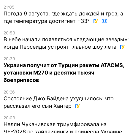
21:05
Погода 9 августа: где ждать дождей и гроз, а
где температура достигнет +33°
20:53
В небе начали появляться «падающие звезды»:
когда Персеиды устроят главное шоу лета
20:39
Украина получит от Турции ракеты ATACMS,
установки M270 и десятки тысяч
боеприпасов
20:26
Состояние Джо Байдена ухудшилось: что
рассказал его сын Хантер
20:03
Нелли Чуканивская триумфировала на
ЧЕ-2026 по хайдайвингу и принесла Украине