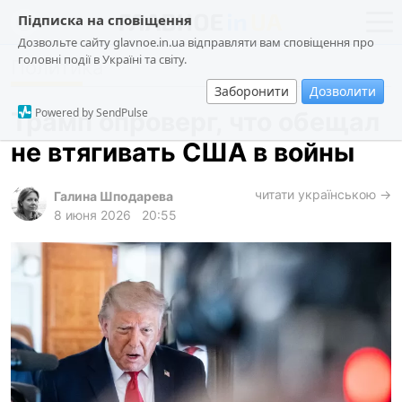
Підписка на сповіщення
Дозвольте сайту glavnoe.in.ua відправляти вам сповіщення про
головні події в Україні та світу.
Политика
новости
политика
Заборонити
Дозволити
о проекте
общество
Powered by SendPulse
Трамп опроверг, что обещал
контакты
экономика
не втягивать США в войны
происшествия
криминал
читати українською →
Галина Шподарева
8 июня 2026
20:55
техно
спорт
лонгриды
харьков
архив
gambling