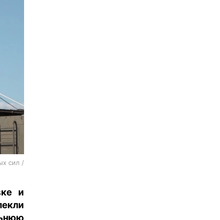
х сил /
вке и
екли
льнюю