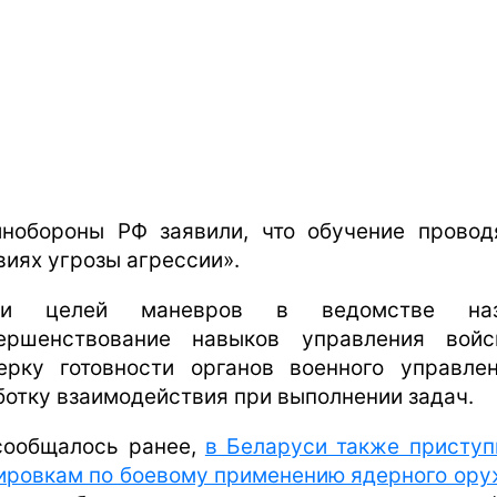
нобороны РФ заявили, что обучение провод
виях угрозы агрессии».
ди целей маневров в ведомстве наз
ершенствование навыков управления войс
ерку готовности органов военного управле
ботку взаимодействия при выполнении задач.
сообщалось ранее,
в Беларуси также приступ
ировкам по боевому применению ядерного ор