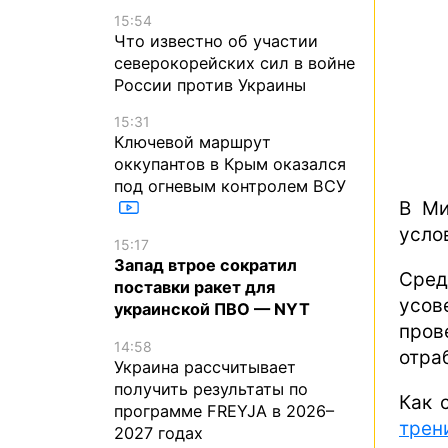
15:54
Что известно об участии
северокорейских сил в войне
России против Украины
15:31
Ключевой маршрут
оккупантов в Крым оказался
под огневым контролем ВСУ
В Ми
усло
15:17
Запад втрое сократил
Сре
поставки ракет для
усов
украинской ПВО — NYT
пров
14:58
отра
Украина рассчитывает
получить результаты по
Как 
программе FREYJA в 2026–
трен
2027 годах