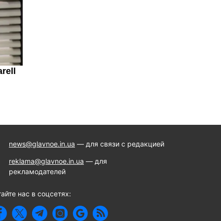
news@glavnoe.in.ua
— для связи с редакцией
reklama@glavnoe.in.ua
— для
рекламодателей
айте нас в соцсетях: