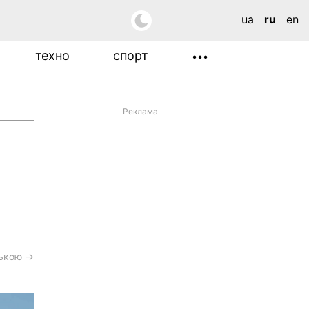
ua
ru
en
техно
спорт
•••
Реклама
ською →