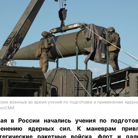
харьков
архив
gambling
ские военные во время учений по подготовке и применению ядерны
РосСМИ
ая в России начались учения по подгото
менению ядерных сил. К маневрам привл
тегические ракетные войска, флот и да