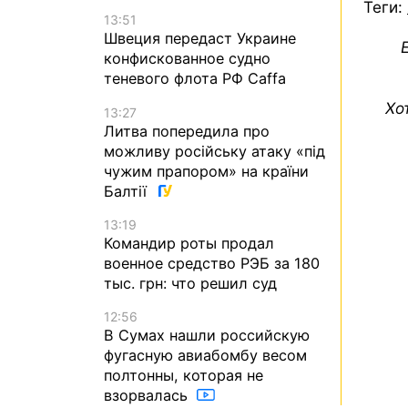
Теги:
13:51
Швеция передаст Украине
конфискованное судно
теневого флота РФ Caffa
Хо
13:27
Литва попередила про
можливу російську атаку «під
чужим прапором» на країни
Балтії
13:19
Командир роты продал
военное средство РЭБ за 180
тыс. грн: что решил суд
12:56
В Сумах нашли российскую
фугасную авиабомбу весом
полтонны, которая не
взорвалась