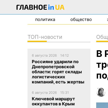
политика
общество
ТОП-новости
Общ
новости
В 
о проекте
6 августа 2026
14:12
контакты
тр
Россияне ударили по
Днепропетровской
области: горят склады
по
логистических
компаний, есть жертвы
6 августа 2026
15:31
Ключевой маршрут
оккупантов в Крым