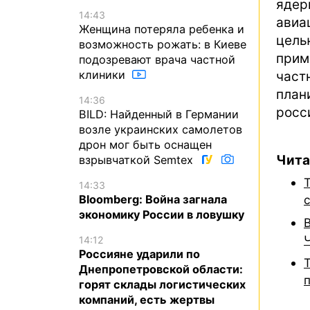
ядер
14:43
авиа
Женщина потеряла ребенка и
цель
возможность рожать: в Киеве
при
подозревают врача частной
клиники
част
пла
14:36
росс
BILD: Найденный в Германии
возле украинских самолетов
дрон мог быть оснащен
Чита
взрывчаткой Semtex
14:33
Bloomberg: Война загнала
экономику России в ловушку
14:12
Россияне ударили по
Днепропетровской области:
горят склады логистических
компаний, есть жертвы