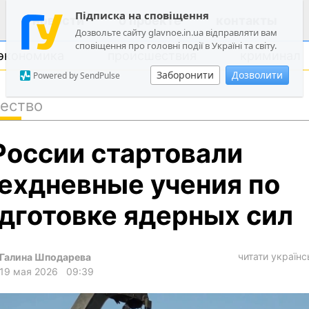
Підписка на сповіщення
новости
о проекте
контакты
Дозвольте сайту glavnoe.in.ua відправляти вам
сповіщення про головні події в Україні та світу.
экономика
происшествия
криминал
Заборонити
Дозволити
Powered by SendPulse
ество
политика
России стартовали
общество
экономика
ехдневные учения по
происшествия
дготовке ядерных сил
криминал
техно
читати україн
Галина Шподарева
спорт
19 мая 2026
09:39
лонгриды