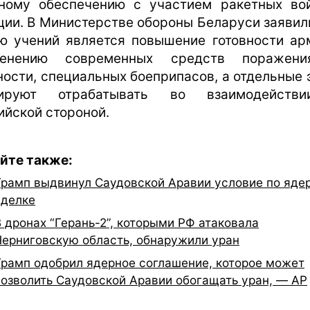
ному обеспечению с участием ракетных во
ции. В Министерстве обороны Беларуси заявили
ю учений является повышение готовности ар
менению современных средств поражени
ности, специальных боеприпасов, а отдельные 
нируют отрабатывать во взаимодейств
ийской стороной.
йте также:
Трамп выдвинул Саудовской Аравии условие по яде
сделке
В дронах “Герань-2”, которыми РФ атаковала
Черниговскую область, обнаружили уран
Трамп одобрил ядерное соглашение, которое может
позволить Саудовской Аравии обогащать уран, — AP