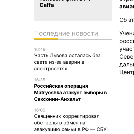
Caffa
авиа
Об э
Последние новости
Учен
рос
учас
16:48
Часть Львова осталась без
Сев
света из-за аварии в
даль
электросетях
Цент
16:35
Российская операция
Matryoshka атакует выборы в
Саксонии-Анхальт
16:09
Священник корректировал
обстрелы в обмен на
эвакуацию семьи в РФ — СБУ