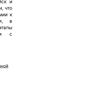
йск и
, что
мии к
я, в
этапы
ии с
рной