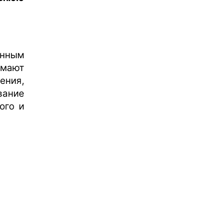
анным
мают
ения,
ание
ого и