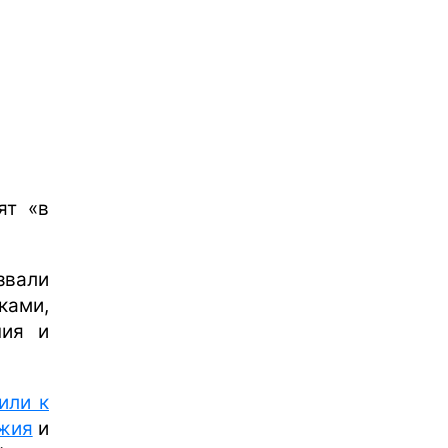
ят «в
вали
ками,
ния и
или к
ужия
и