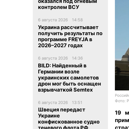
оказался под огневым
контролем ВСУ
6 августа 2026
14:58
Украина рассчитывает
получить результаты по
программе FREYJA в
ua
ru
en
2026–2027 годах
6 августа 2026
14:36
BILD: Найденный в
Германии возле
украинских самолетов
дрон мог быть оснащен
взрывчаткой Semtex
Россий
Фото: 
6 августа 2026
13:51
Швеция передаст
19 м
Украине
при
конфискованное судно
стра
теневого флота РФ